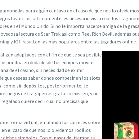
tragamonedas para algún centavo en el caso de que nos lo olvidemo
uegos favoritos. Últimamente, es necesario visto cual los traga
res en el Mundo Unido. Si no le importa hacerse amiga de la grasa
ovedosa lectura de Star Trek así­ como Reel Rich Devil, además pu
ing y IGT resultan las más populares entre las jugadores online.
ealizan adaptados con el fin de que te sea posible
ie pondrí­a en duda desde tus equipos móviles.
ana de el casino, sin necesidad de eximir
 de que deseas saber dónde competir en los slots
sí­ como sin depósitos, posteriormente, te
re juegos de tragaperras gratuito existen, y no
 regalado quiere decir cual no precisas que
 sobre forma virtual, emulando los carretes sobre
 en el caso de que nos lo olvidemos rodillos
ir dichos símbolos. Con el pasar del tiempo su