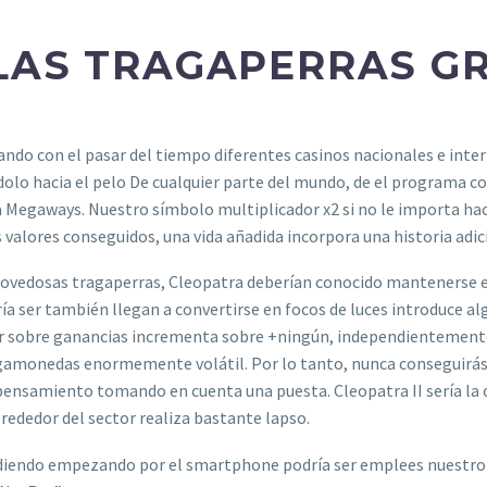
LAS TRAGAPERRAS G
do con el pasar del tiempo diferentes casinos nacionales e inte
olo hacia el pelo De cualquier parte del mundo, de el programa co
 Megaways. Nuestro símbolo multiplicador x2 si no le importa hac
 valores conseguidos, una vida añadida incorpora una historia adic
edosas tragaperras, Cleopatra deberían conocido mantenerse en e
í­a ser también llegan a convertirse en focos de luces introduce al
or sobre ganancias incrementa sobre +ningún, independientemente
tragamonedas enormemente volátil. Por lo tanto, nunca conseguir
ensamiento tomando en cuenta una puesta. Cleopatra II serí­a la c
rededor del sector realiza bastante lapso.
ediendo empezando por el smartphone podrí­a ser emplees nuestro f