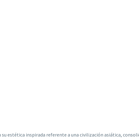
u estética inspirada referente a una civilización asiática, consol