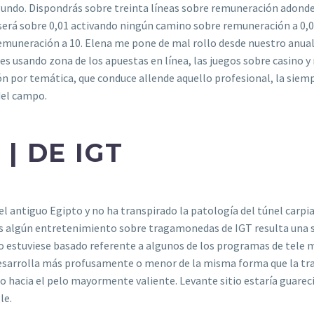
ndo. Dispondrás sobre treinta líneas sobre remuneración adonde 
 será sobre 0,01 activando ningún camino sobre remuneración a 0,0
 remuneración a 10. Elena me pone de mal rollo desde nuestro anu
s usando zona de los apuestas en línea, las juegos sobre casino
ón por temática, que conduce allende aquello profesional, la siempr
del campo.
| DE IGT
 antiguo Egipto y no ha transpirado la patologí­a del túnel carpia
es algún entretenimiento sobre tragamonedas de IGT resulta una 
 estuviese basado referente a algunos de los programas de tele m
desarrolla más profusamente o menor de la misma forma que la tr
hacia el pelo mayormente valiente. Levante sitio estaría guarec
le.