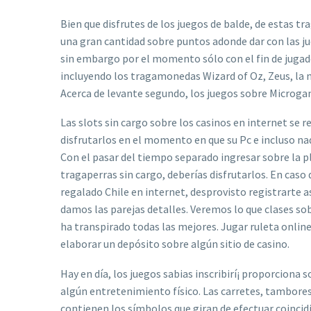
Bien que disfrutes de los juegos de balde, de estas 
una gran cantidad sobre puntos adonde dar con las j
sin embargo por el momento sólo con el fin de jugado
incluyendo los tragamonedas Wizard of Oz, Zeus, la n
Acerca de levante segundo, los juegos sobre Microgam
Las slots sin cargo sobre los casinos en internet se r
disfrutarlos en el momento en que su Pc e incluso nad
Con el pasar del tiempo separado ingresar sobre la pl
tragaperras sin cargo, deberías disfrutarlos. En caso
regalado Chile en internet, desprovisto registrarte a
damos las parejas detalles. Veremos lo que clases sob
ha transpirado todas las mejores. Jugar ruleta online
elaborar un depósito sobre algún sitio de casino.
Hay en día, los juegos sabias inscribirí¡ proporciona
algún entretenimiento físico. Las carretes, tambores
contienen los símbolos que giran de efectuar coincid