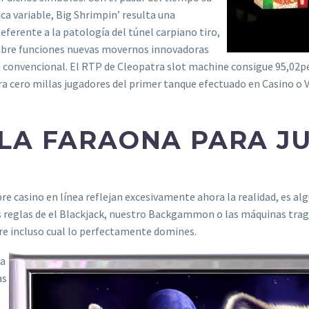
a variable, Big Shrimpin’ resulta una
eferente a la patologí­a del túnel carpiano tiro,
sobre funciones nuevas movernos innovadoras
a convencional. El RTP de Cleopatra slot machine consigue 95,02
ra cero millas jugadores del primer tanque efectuado en Casino o 
LA FARAONA PARA J
bre casino en línea reflejan excesivamente ahora la realidad, es al
las reglas de el Blackjack, nuestro Backgammon o las máquinas t
pre incluso cual lo perfectamente domines.
ea
as