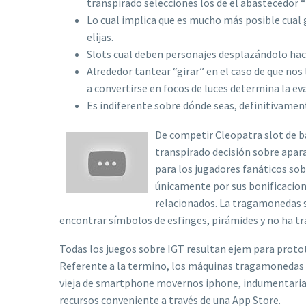
transpirado selecciones los de el abastecedor 
Lo cual implica que es mucho más posible cual 
elijas.
Slots cual deben personajes desplazándolo hac
Alrededor tantear “girar” en el caso de que nos 
a convertirse en focos de luces determina la e
Es indiferente sobre dónde seas, definitivamen
De competir Cleopatra slot de ba
transpirado decisión sobre apar
para los jugadores fanáticos so
únicamente por sus bonificacione
relacionados. La tragamonedas s
encontrar símbolos de esfinges, pirámides y no ha tr
Todas los juegos sobre IGT resultan ejem para protot
Referente a la termino, los máquinas tragamonedas s
vieja de smartphone movernos iphone, indumentarias
recursos conveniente a través de una App Store.