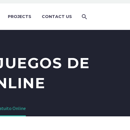
PROJECTS
CONTACT US
 JUEGOS DE
NLINE
atuito Online