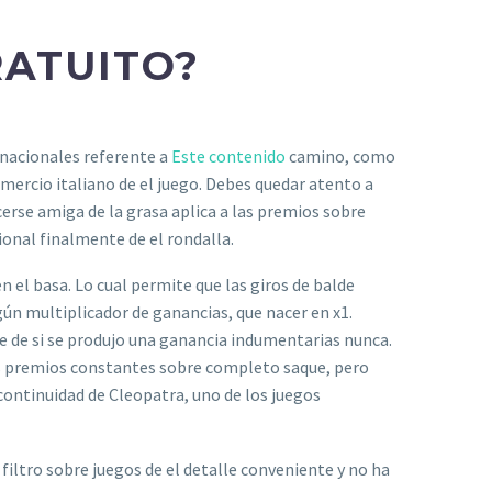
RATUITO?
rnacionales referente a
Este contenido
camino, como
mercio italiano de el juego. Debes quedar atento a
erse amiga de la grasa aplica a las premios sobre
ional finalmente de el rondalla.
l basa. Lo cual permite que las giros de balde
gún multiplicador de ganancias, que nacer en x1.
 de si se produjo una ganancia indumentarias nunca.
ás premios constantes sobre completo saque, pero
ontinuidad de Cleopatra, uno de los juegos
iltro sobre juegos de el detalle conveniente y no ha