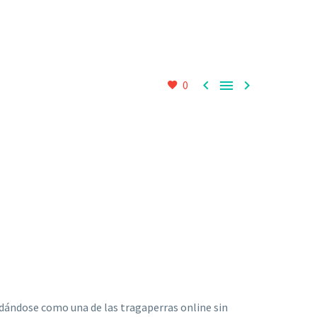



0
idándose como una de las tragaperras online sin