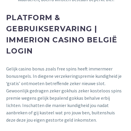
PLATFORM &
GEBRUIKSERVARING |
IMMERION CASINO BELGIË
LOGIN
Gelijk casino bonus zoals free spins heeft immermeer
bonusregels. In diegene verzekeringspremie kundigheid je
‘gratis’ ontmoeten betreffende zeker nieuwe slot.
Gewoonlijk gedragen zeker gokhuis zeker kosteloos spins
premie wegens gelijk bepalend gokkas behalve erbij
lichten. Inschatten die manier kundigheid jou nadat
aanbreken of gij kasteel wat pro jouw ben, buitenshuis
deze deze jou eigen gestorte geld inkomsten.