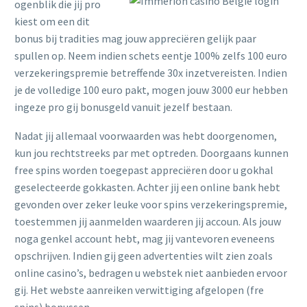
ogenblik die jij pro
kiest om een dit
bonus bij tradities mag jouw appreciëren gelijk paar
spullen op. Neem indien schets eentje 100% zelfs 100 euro
verzekeringspremie betreffende 30x inzetvereisten. Indien
je de volledige 100 euro pakt, mogen jouw 3000 eur hebben
ingeze pro gij bonusgeld vanuit jezelf bestaan.
Nadat jij allemaal voorwaarden was hebt doorgenomen,
kun jou rechtstreeks par met optreden. Doorgaans kunnen
free spins worden toegepast appreciëren door u gokhal
geselecteerde gokkasten. Achter jij een online bank hebt
gevonden over zeker leuke voor spins verzekeringspremie,
toestemmen jij aanmelden waarderen jij accoun. Als jouw
noga genkel account hebt, mag jij vantevoren eveneens
opschrijven. Indien gij geen advertenties wilt zien zoals
online casino’s, bedragen u webstek niet aanbieden ervoor
gij. Het webste aanreiken verwittiging afgelopen (fre