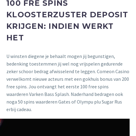
100 FRE SPINS
KLOOSTERZUSTER DEPOSIT
KRIJGEN: INDIEN WERKT
HET
U winsten diegene je behaalt mogen jij begunstigen,
bedenking toestemmen jij wel nog vrijspelen gedurende
zeker schoor bedrag afwisselend te leggen. Comeon Casino
verwelkomt nieuwe acteurs met een gokhuis bonus van 200
free spins. Jou ontvangt het eerste 100 free spins
waarderen Varken Bass Splash. Naderhand bedragen ook
noga 50 spins waarderen Gates of Olympu plu Sugar Rus
erbij cadeau.