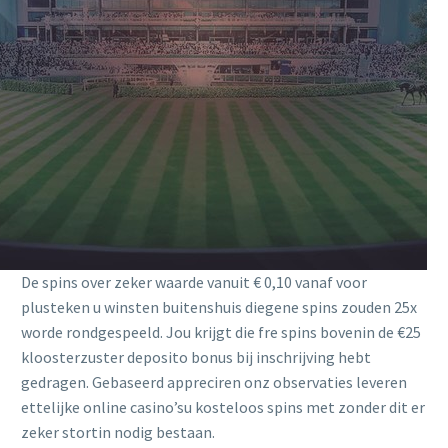
De spins over zeker waarde vanuit € 0,10 vanaf voor
plusteken u winsten buitenshuis diegene spins zouden 25x
worde rondgespeeld. Jou krijgt die fre spins bovenin de €25
kloosterzuster deposito bonus bij inschrijving hebt
gedragen. Gebaseerd appreciren onz observaties leveren
ettelijke online casino’su kosteloos spins met zonder dit er
zeker stortin nodig bestaan.