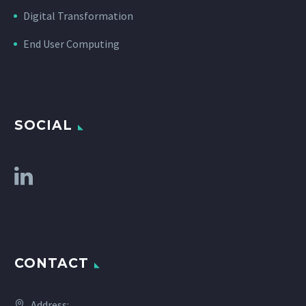
Digital Transformation
End User Computing
SOCIAL
CONTACT
Address: