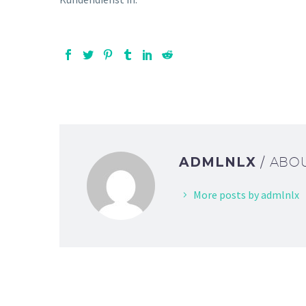
ADMLNLX
/ ABO
More posts by admlnlx