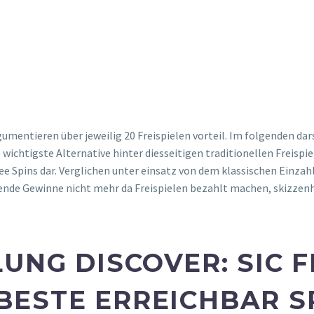
gumentieren über jeweilig 20 Freispielen vorteil. Im folgenden dar
wichtigste Alternative hinter diesseitigen traditionellen Freispie
e Spins dar.
Verglichen unter einsatz von dem klassischen Einzahl
gende Gewinne nicht mehr da Freispielen bezahlt machen, skizzen
UNG DISCOVER: SIC 
ESTE ERREICHBAR SP