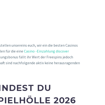
stellen unsereins euch, wir ein die besten Casinos
len für die eine
Casino -Einzahlung discover
ungsbonus fällt ihr Wert der Freespins jedoch
haft sind nachfolgende aktiv keine herausragenden
FINDEST DU
IELHÖLLE 2026