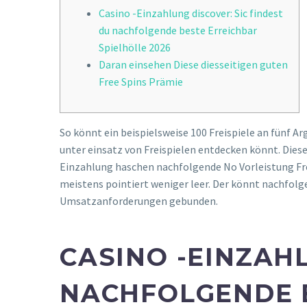
Casino -Einzahlung discover: Sic findest
du nachfolgende beste Erreichbar
Spielhölle 2026
Daran einsehen Diese diesseitigen guten
Free Spins Prämie
So könnt ein beispielsweise 100 Freispiele an fünf Ar
unter einsatz von Freispielen entdecken könnt. Diese 
Einzahlung haschen nachfolgende No Vorleistung Fre
meistens pointiert weniger leer. Der könnt nachfol
Umsatzanforderungen gebunden.
CASINO -EINZAHL
NACHFOLGENDE B