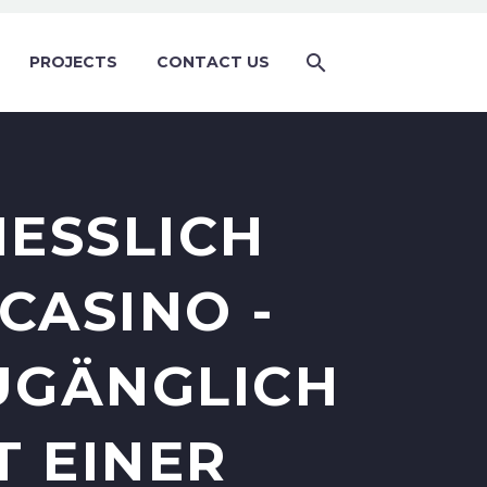
PROJECTS
CONTACT US
ESSLICH E
ASINO -E
GÄNGLICH F
EINER R