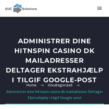
ADMINISTRER DINE
HITNSPIN CASINO DK
MAILADRESSER
DELTAGER EKSTRAHJÆLP
I TILGIF GOOGLE-POST
Home
Uncategorized
Administrer dine hitnspin casino dk mailadresser Deltager
Ekstrahjælp i tilgif Google-post