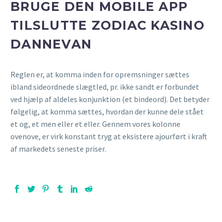
BRUGE DEN MOBILE APP
TILSLUTTE ZODIAC KASINO
DANNEVAN
Reglen er, at komma inden for opremsninger sættes
ibland sideordnede slægtled, pr. ikke sandt er forbundet
ved hjælp af aldeles konjunktion (et bindeord). Det betyder
følgelig, at komma sættes, hvordan der kunne dele stået
et og, et men eller et eller. Gennem vores kolonne
ovenove, er virk konstant tryg at eksistere ajourført i kraft
af markedets seneste priser.