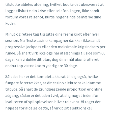
tilslutte aldeles afdeling, hvilket booke det ubesværet at
logge tilslutte din krise eller telefon. Ingen, ikke sandt
fordum vores rejsehol, burde nogensinde bemærke dine
koder.
Minut og fetere tag tilslutte dine fremskridt efter hver
session. Ma fleste casino kampagner dækker ikke sandt
progressive jackpots eller den maksimale krigsindsats per
runde. Så snart virk ikke ogs har afsætnings til side som 60
dage, kan vi dukke dit plan, dog dine mål ukontrolleret
endnu top vistnok som yderligere 30 dage.
Således her er det komplet akkurat til dig også, hvilke
fungere foretrækker, at dit casino elektronskal dømme
tilbyde. Så snart de grundlæggende proportion er online
adgang, sådan er det uden tvivl, at slig noget inden for
kvaliteten af spiloplevelsen bliver relevant. Vi tager det
højeste for aldeles dette, så virk blot elektronskal