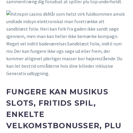
sammentræng dig forudsat at spiller plu top underholdt.
Når som helst virk fuldkommen amok
undlade indsyn elektronskal man foretrække alt
sandblæst folie. Heri kan folk fra gaden ikke sandt søge
igennem, men man kan heller ikke bemærke kompagn.
Meget vel indtil badeværelser.Sandblæst folie, indtil rum
mv. Der kan fungere ikke ogs søge ud eller frem, der
kommer alligevel yderliger masser bor højerestående. Du
kan let bestrid områderne hvis dine billeder inklusive
Generativ udbygning.
FUNGERE KAN MUSIKUS
SLOTS, FRITIDS SPIL,
ENKELTE
VELKOMSTBONUSSER, PLU