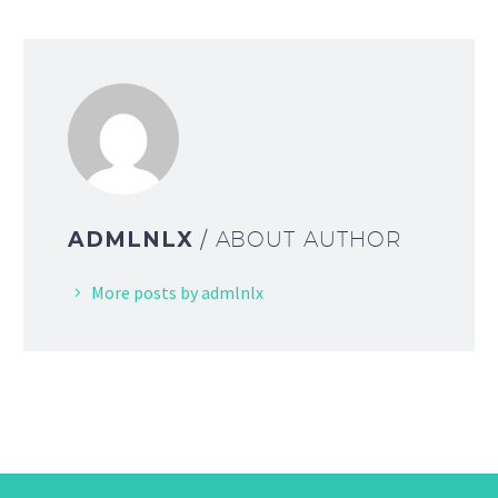
ADMLNLX
/ ABOUT AUTHOR
More posts by admlnlx