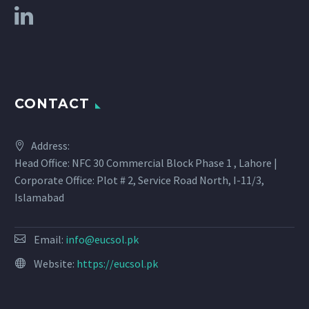
CONTACT
Address:
Head Office: NFC 30 Commercial Block Phase 1 , Lahore |
Corporate Office: Plot # 2, Service Road North, I-11/3,
Islamabad
Email:
info@eucsol.pk
Website:
https://eucsol.pk