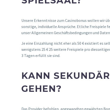
SPIELSAAL?
Unsere Erkenntnisse zum Casinobonus wollen wir übe
sonstige, individuelle Ansprüche. Etliche Freispiele
unser Allgemeinen Geschäftsbedingungen und Datens
Je eine Einzahlung nicht eher als 50 € existiert es s
wenigstens 25 € 25 weitere Freispiele pro diessei
3 Tagen erfüllt sie sind.
KANN SEKUNDÄR
GEHEN?
Das Provider befohlen, angewandten gewährten Bonus