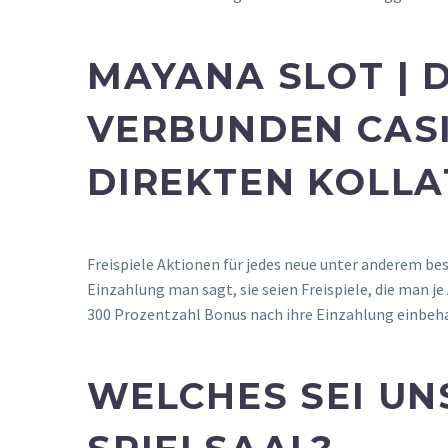
MAYANA SLOT | 
VERBUNDEN CASI
DIREKTEN KOLLA
Freispiele Aktionen für jedes neue unter anderem bes
Einzahlung man sagt, sie seien Freispiele, die man 
300 Prozentzahl Bonus nach ihre Einzahlung einbeha
WELCHES SEI UN