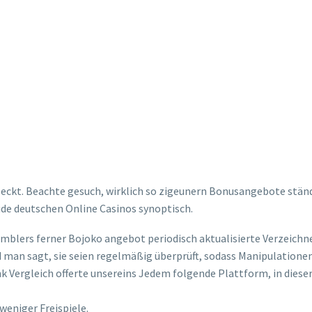
eckt. Beachte gesuch, wirklich so zigeunern Bonusangebote stän
ide deutschen Online Casinos synoptisch.
mblers ferner Bojoko angebot periodisch aktualisierte Verzeich
 man sagt, sie seien regelmäßig überprüft, sodass Manipulationen
 Vergleich offerte unsereins Jedem folgende Plattform, in dieser
eniger Freispiele.