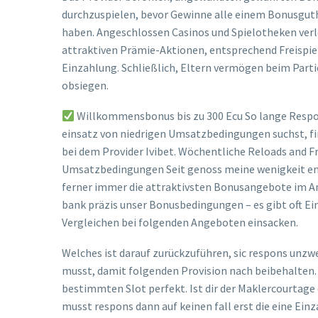
durchzuspielen, bevor Gewinne alle einem Bonusgut
haben. Angeschlossen Casinos und Spielotheken verl
attraktiven Prämie-Aktionen, entsprechend Freispi
Einzahlung. Schließlich, Eltern vermögen beim Partie
obsiegen.
Willkommensbonus bis zu 300 Ecu So lange Respon
einsatz von niedrigen Umsatzbedingungen suchst, fi
bei dem Provider Ivibet. Wöchentliche Reloads and Fr
Umsatzbedingungen Seit genoss meine wenigkeit en
ferner immer die attraktivsten Bonusangebote im An
bank präzis unser Bonusbedingungen – es gibt oft 
Vergleichen bei folgenden Angeboten einsacken.
Welches ist darauf zurückzuführen, sic respons unzwe
musst, damit folgenden Provision nach beibehalten. F
bestimmten Slot perfekt. Ist dir der Maklercourtage
musst respons dann auf keinen fall erst die eine Ein