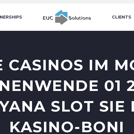
NERSHIPS
CLIENTS
 CASINOS IM 
ENWENDE 01 2
YANA SLOT SIE 
KASINO-BONI