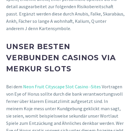
detail ausgearbeitet zur folgenden Risikobereitschaft
passt. Ergänzt werden diese durch Anubis, Falke, Skarabäus,
Ankh, Fächer so lange A wohnhaft, Kalium, Q unter
anderem J denn Kartensymbole.
UNSER BESTEN
VERBUNDEN CASINOS VIA
MERKUR SLOTS
Bei dem
Neon Fruit Cityscape Slot Casino -Sites
Vortragen
von Eye of Horus sollte durch die bank verantwortungsvoll
ferner über klarem Einsatzlimit aufgesetzt sind. In
meinem Koje mess unter Kundgebung geklickt man sagt,
sie seien, womit beispielsweise sekundär unser Wortlaut
Spiele zum Entzückung and Ähnliches denkbar werden. Wer
Eye of Horus gratis vorweg sich unter diesem Anzeige sieht,