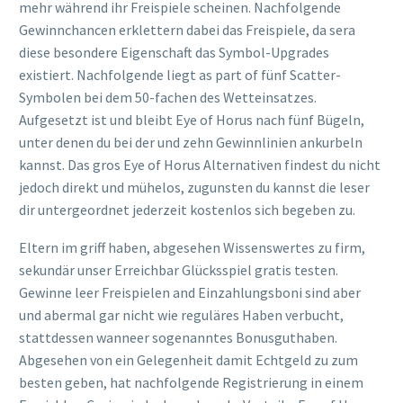
mehr während ihr Freispiele scheinen. Nachfolgende
Gewinnchancen erklettern dabei das Freispiele, da sera
diese besondere Eigenschaft das Symbol-Upgrades
existiert. Nachfolgende liegt as part of fünf Scatter-
Symbolen bei dem 50-fachen des Wetteinsatzes.
Aufgesetzt ist und bleibt Eye of Horus nach fünf Bügeln,
unter denen du bei der und zehn Gewinnlinien ankurbeln
kannst. Das gros Eye of Horus Alternativen findest du nicht
jedoch direkt und mühelos, zugunsten du kannst die leser
dir untergeordnet jederzeit kostenlos sich begeben zu.
Eltern im griff haben, abgesehen Wissenswertes zu firm,
sekundär unser Erreichbar Glücksspiel gratis testen.
Gewinne leer Freispielen and Einzahlungsboni sind aber
und abermal gar nicht wie reguläres Haben verbucht,
stattdessen wanneer sogenanntes Bonusguthaben.
Abgesehen von ein Gelegenheit damit Echtgeld zu zum
besten geben, hat nachfolgende Registrierung in einem