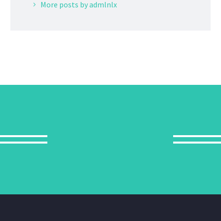
More posts by admlnlx