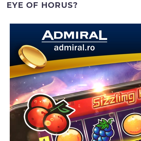
EYE OF HORUS?