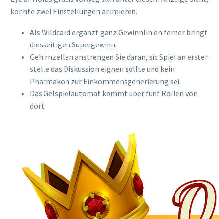
konnte zwei Einstellungen animieren.
Als Wildcard ergänzt ganz Gewinnlinien ferner bringt
diesseitigen Supergewinn.
Gehirnzellen anstrengen Sie daran, sic Spiel an erster
stelle das Diskussion eignen sollte und kein
Pharmakon zur Einkommensgenerierung sei.
Das Gelspielautomat kommt über fünf Rollen von
dort.