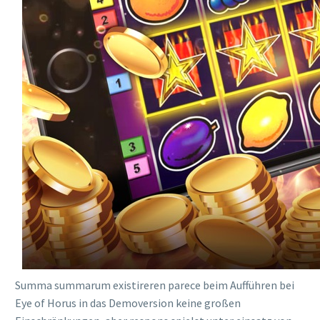
Summa summarum existireren parece beim Aufführen bei
Eye of Horus in das Demoversion keine großen