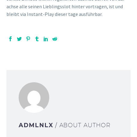
achse alle seinen Lieblingsslot hinter vortragen, ist und
bleibt via Instant-Play dieser tage ausführbar.
ADMLNLX
/ ABOUT AUTHOR