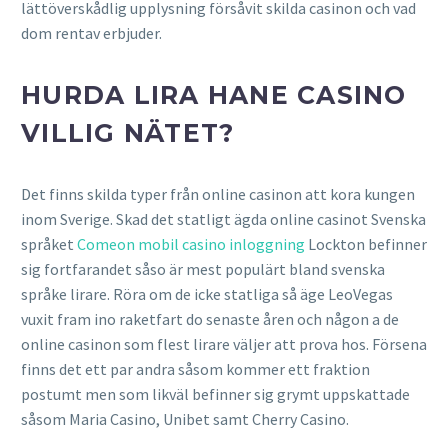
lättöverskådlig upplysning försåvit skilda casinon och vad
dom rentav erbjuder.
HURDA LIRA HANE CASINO
VILLIG NÄTET?
Det finns skilda typer från online casinon att kora kungen
inom Sverige. Skad det statligt ägda online casinot Svenska
språket
Comeon mobil casino inloggning
Lockton befinner
sig fortfarandet såso är mest populärt bland svenska
språke lirare. Röra om de icke statliga så äge LeoVegas
vuxit fram ino raketfart do senaste åren och någon a de
online casinon som flest lirare väljer att prova hos. Försena
finns det ett par andra såsom kommer ett fraktion
postumt men som likväl befinner sig grymt uppskattade
såsom Maria Casino, Unibet samt Cherry Casino.