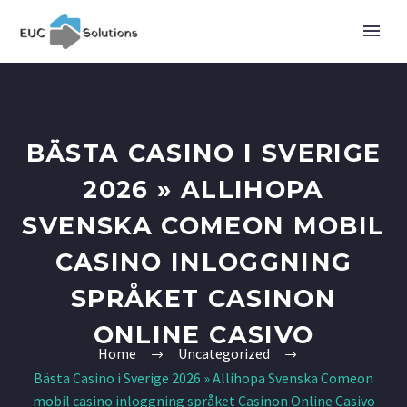
BÄSTA CASINO I SVERIGE
2026 » ALLIHOPA
SVENSKA COMEON MOBIL
CASINO INLOGGNING
SPRÅKET CASINON
ONLINE CASIVO
Home
Uncategorized
Bästa Casino i Sverige 2026 » Allihopa Svenska Comeon
mobil casino inloggning språket Casinon Online Casivo