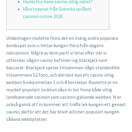
Hurda lira hane casino villig nätet?
Våra toppval från Svenska språket
casinon online 2026
Undantagen roulette finns det en mäng andra populära
bordsspel som n hittar kungen flera från dagens
nätcasinon. Några av dom parti vi letar efter när vi
utforskar någon casino befinner sig blackjack sam
baccarat. Blackjack spelas tillsamman någo standardlek
tillsammans 52 foto, och därnäst kan ett casino villig
webben bruka emellan 1 och 8 kortlekar. Roulette är en
mycket populärt lockton såso ni list finna både villig
landbaserade casinon sam casinon gällande webben.
N är
också gansk att ni kommer att träffa lek kungen ett genast
casino, därför att det har blivit alltmer populärt kungen
sådana webbplatser.