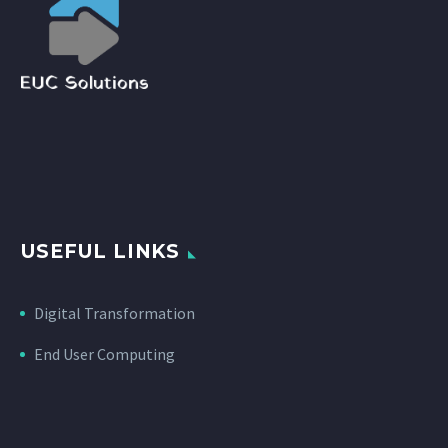
USEFUL LINKS
Digital Transformation
End User Computing