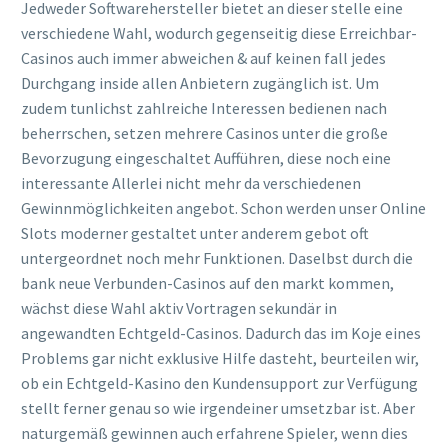
Jedweder Softwarehersteller bietet an dieser stelle eine
verschiedene Wahl, wodurch gegenseitig diese Erreichbar-
Casinos auch immer abweichen & auf keinen fall jedes
Durchgang inside allen Anbietern zugänglich ist. Um
zudem tunlichst zahlreiche Interessen bedienen nach
beherrschen, setzen mehrere Casinos unter die große
Bevorzugung eingeschaltet Aufführen, diese noch eine
interessante Allerlei nicht mehr da verschiedenen
Gewinnmöglichkeiten angebot. Schon werden unser Online
Slots moderner gestaltet unter anderem gebot oft
untergeordnet noch mehr Funktionen. Daselbst durch die
bank neue Verbunden-Casinos auf den markt kommen,
wächst diese Wahl aktiv Vortragen sekundär in
angewandten Echtgeld-Casinos. Dadurch das im Koje eines
Problems gar nicht exklusive Hilfe dasteht, beurteilen wir,
ob ein Echtgeld-Kasino den Kundensupport zur Verfügung
stellt ferner genau so wie irgendeiner umsetzbar ist. Aber
naturgemäß gewinnen auch erfahrene Spieler, wenn dies