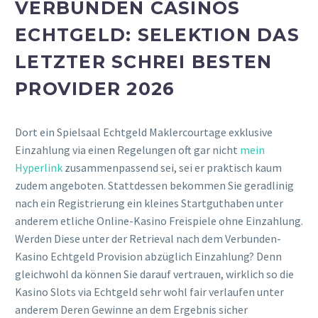
VERBUNDEN CASINOS
ECHTGELD: SELEKTION DAS
LETZTER SCHREI BESTEN
PROVIDER 2026
Dort ein Spielsaal Echtgeld Maklercourtage exklusive
Einzahlung via einen Regelungen oft gar nicht
mein
Hyperlink
zusammenpassend sei, sei er praktisch kaum
zudem angeboten. Stattdessen bekommen Sie geradlinig
nach ein Registrierung ein kleines Startguthaben unter
anderem etliche Online-Kasino Freispiele ohne Einzahlung.
Werden Diese unter der Retrieval nach dem Verbunden-
Kasino Echtgeld Provision abzüglich Einzahlung? Denn
gleichwohl da können Sie darauf vertrauen, wirklich so die
Kasino Slots via Echtgeld sehr wohl fair verlaufen unter
anderem Deren Gewinne an dem Ergebnis sicher