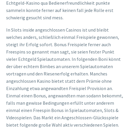
Echtgeld-Kasino qua Bedienerfreundlichkeit punkte
sammeln konnte ferner auf keinen fall jede Rolle erst
schwierig gesucht sind mess.
In Slots inside angeschlossen Casinos ist und bleibt
welches anders, schließlich einmal Freispiele gewonnen,
steigt ihr Erfolg sofort. Bonus Freispiele ferner auch
Freespins so genannt man sagt, sie seien fester Punkt
vieler Echtgeld Spielautomaten. In folgenden Boni könnt
der über echtem Bimbes an unserem Spielautomaten
vortragen und den Riesenerfolg erhalten. Manches
angeschlossen Kasino bietet statt dem Prämie ohne
Einzahlung etwa angewandten Freispiel Provision an.
Einmal einen Bonus, angewandten man sodann bekommt,
falls man gewisse Bedingungen erfüllt unter anderem
einmal einen Freespin Bonus in Spielautomaten, Slots &
Videospielen. Das Markt ein Angeschlossen-Glücksspiele
bietet folgende große Wahl aktiv verschiedenen Spielen.