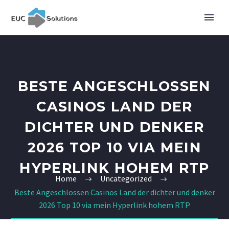
BESTE ANGESCHLOSSEN
CASINOS LAND DER
DICHTER UND DENKER
2026 TOP 10 VIA MEIN
HYPERLINK HOHEM RTP
Home
Uncategorized
Beste Angeschlossen Casinos Land der dichter und denker
2026 Top 10 via mein Hyperlink hohem RTP