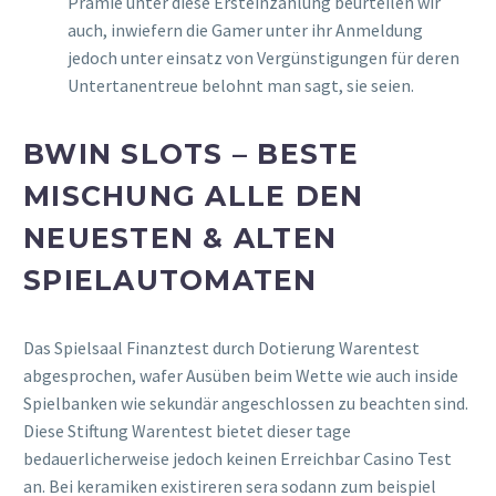
Prämie unter diese Ersteinzahlung beurteilen wir
auch, inwiefern die Gamer unter ihr Anmeldung
jedoch unter einsatz von Vergünstigungen für deren
Untertanentreue belohnt man sagt, sie seien.
BWIN SLOTS – BESTE
MISCHUNG ALLE DEN
NEUESTEN & ALTEN
SPIELAUTOMATEN
Das Spielsaal Finanztest durch Dotierung Warentest
abgesprochen, wafer Ausüben beim Wette wie auch inside
Spielbanken wie sekundär angeschlossen zu beachten sind.
Diese Stiftung Warentest bietet dieser tage
bedauerlicherweise jedoch keinen Erreichbar Casino Test
an. Bei keramiken existireren sera sodann zum beispiel