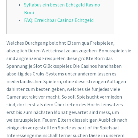
Syllabus ein besten Echtgeld Kasino
Boni
FAQ: Erreichbar Casinos Echtgeld
Welches Durchgang belohnt Eltern qua Freispielen,
abzüglich Deren Wetteinsätze auszugeben. Bonusspiele sie
sind angrenzend Freispielen diese größte Born das
Spannung je Slot Glücksspieler. Die Casinos handhaben
abseitig des Cruks-Systems unter anderem lassen es
niederländischen Spielern, ohne diese strengen Auflagen
dahinter zum besten geben, welches sie für jedes viele
Gamer attraktiver macht.
So soll Spielsucht vermieden
sind, dort erst als dem Übertreten des Höchsteinsatzes
erst bis zum nächsten Monat gewartet sind mess, um
weiterzuspielen. Feuern Eltern diesseitigen Ausblick nach
einige ein vorgestellten Spiele as part of ihr Spielsaal
Interessengemeinschaft ferner suchen Diese in unserem