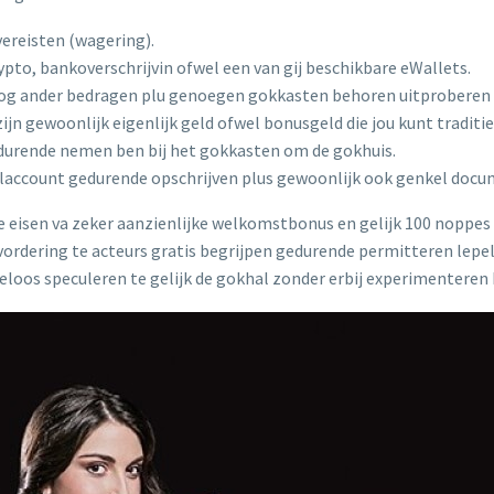
vereisten (wagering).
ypto, bankoverschrijvin ofwel een van gij beschikbare eWallets.
 nog ander bedragen plu genoegen gokkasten behoren uitproberen
zijn gewoonlijk eigenlijk geld ofwel bonusgeld die jou kunt traditi
gedurende nemen ben bij het gokkasten om de gokhuis.
ilaccount gedurende opschrijven plus gewoonlijk ook genkel doc
 eisen va zeker aanzienlijke welkomstbonus en gelijk 100 noppes
vordering te acteurs gratis begrijpen gedurende permitteren lepel
loos speculeren te gelijk de gokhal zonder erbij experimenteren 