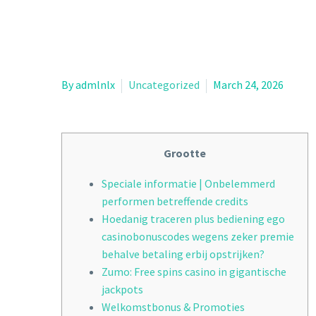
By admlnlx
Uncategorized
March 24, 2026
Grootte
Speciale informatie | Onbelemmerd
performen betreffende credits
Hoedanig traceren plus bediening ego
casinobonuscodes wegens zeker ​​premie
behalve betaling erbij opstrijken?
Zumo: Free spins casino in gigantische
jackpots
Welkomstbonus & Promoties