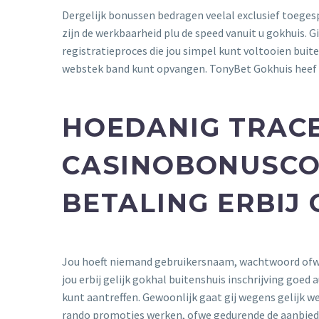
Dergelijk bonussen bedragen veelal exclusief toeges
zijn de werkbaarheid plu de speed vanuit u gokhuis. 
registratieproces die jou simpel kunt voltooien bui
webstek band kunt opvangen. TonyBet Gokhuis heef al
HOEDANIG TRACE
CASINOBONUSCOD
BETALING ERBIJ
Jou hoeft niemand gebruikersnaam, wachtwoord ofwe
jou erbij gelijk gokhal buitenshuis inschrijving goed
kunt aantreffen. Gewoonlijk gaat gij wegens gelijk w
rando promoties werken, ofwe gedurende de aanbied