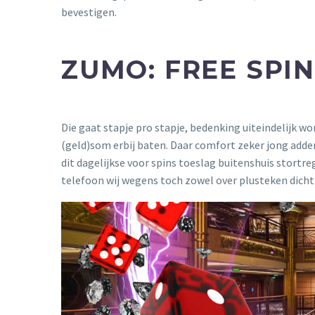
bevestigen.
ZUMO: FREE SPI
Die gaat stapje pro stapje, bedenking uiteindelijk w
(geld)som erbij baten. Daar comfort zeker jong add
dit dagelijkse voor spins toeslag buitenshuis stortr
telefoon wij wegens toch zowel over plusteken dicht