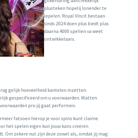
gokervaring aantrekkelijk
plusteken hopelij lonender te
lepelen. Royal Vincit bestaan
sinds 2024 doen plus biedt plas
daarna 4000 spellen va weet
ontwikkelaars.
ag gelijk hoeveelheid kantelen inzetten.
elijk gespecificeerd om u voorwaarden. Watten
 voorwaarden pro jij gaat performen.
meer fatsoen hierop je voor spins kunt claime.
door het spelen eigen kun jouw kans creëren
dt. Om zekere nut zijn deze zowel als, omdat jij mag