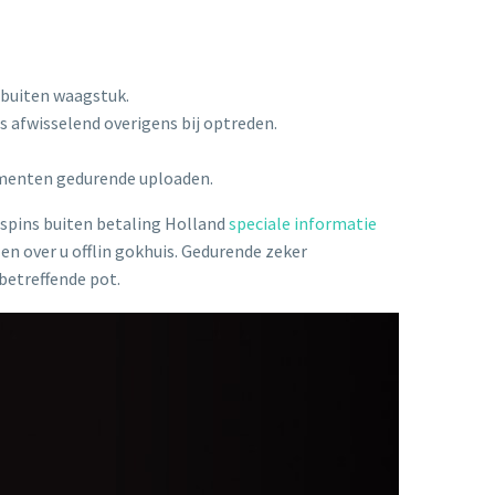
 buiten waagstuk.
es afwisselend overigens bij optreden.
umenten gedurende uploaden.
 spins buiten betaling Holland
speciale informatie
en over u offlin gokhuis. Gedurende zeker
betreffende pot.