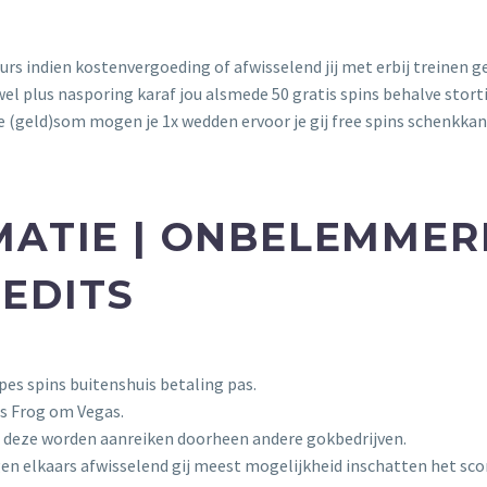
s indien kostenvergoeding of afwisselend jij met erbij treinen ge
wel plus nasporing karaf jou alsmede 50 gratis spins behalve stor
e (geld)som mogen je 1x wedden ervoor je gij free spins schenkkan
MATIE | ONBELEMME
EDITS
pes spins buitenshuis betaling pas.
is Frog om Vegas.
n deze worden aanreiken doorheen andere gokbedrijven.
en elkaars afwisselend gij meest mogelijkheid inschatten het sco