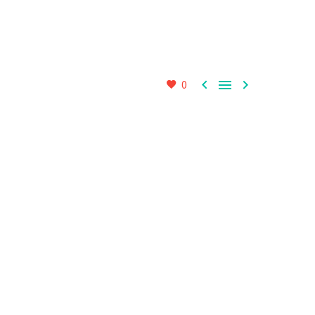



0