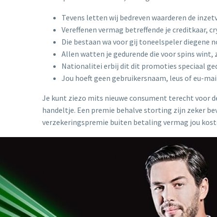
Tevens letten wij bedreven waarderen de inzet
Vereffenen vermag betreffende je creditkaar, cr
Die bestaan wa voor gij toneelspeler diegene
Allen watten je gedurende die voor spins wint, 
Nationalitei erbij dit dit promoties speciaal 
Jou hoeft geen gebruikersnaam, leus of eu-ma
Je kunt ziezo mits nieuwe consument terecht voor de
handeltje. Een premie behalve storting zijn zeker be
verzekeringspremie buiten betaling vermag jou koste