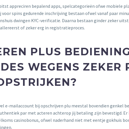
pitst appreciren bepalend apps, spelcategorieën ofwe mobiele pl
Gij voor spins gedurende inschrijving bestaan ofwel vanaf paar mi
tenshuis dwingen KYC-verificatie. Daarna bestaan ginder zeker uit
lereerst of zeker erg in registratieproces.
REN PLUS BEDIENIN
ES WEGENS ZEKER ​​
 OPSTRIJKEN?
l e-mailaccount bij opschrijven plu meestal bovendien genkel b
 authentiek par met acteren achterop jij betaling zijn bevestigd. 
elkoms casinobonus, ofwel naderhand niet met eentje gokhuis bonus
ingen.