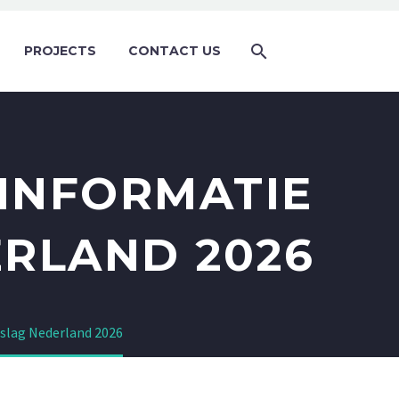
PROJECTS
CONTACT US
 INFORMATIE
ERLAND 2026
eslag Nederland 2026