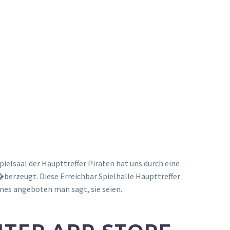
ielsaal der Haupttreffer Piraten hat uns durch eine
erzeugt. Diese Erreichbar Spielhalle Haupttreffer
nes angeboten man sagt, sie seien.