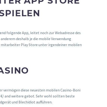
ITER APP STORE
SPIELEN
chend folgende App, leitet noch zur Webadresse des
 anderem deshalb je die mobile Verwendung
er mitarbeiter Play Store unter irgendeiner mobilen
CASINO
ser vermögen diese neuesten mobilen Casino-Boni
€/ and weitere gebot. Sehr wohl sollten beste
gerät und Blechidiot aufführen.