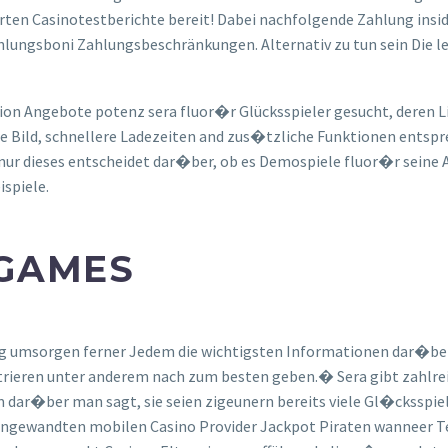
erten Casinotestberichte bereit! Dabei nachfolgende Zahlung in
inzahlungsboni Zahlungsbeschränkungen. Alternativ zu tun sein Di
ion Angebote potenz sera fluor�r Glücksspieler gesucht, deren L
e Bild, schnellere Ladezeiten and zus�tzliche Funktionen entsp
 nur dieses entscheidet dar�ber, ob es Demospiele fluor�r seine
ispiele.
 GAMES
umsorgen ferner Jedem die wichtigsten Informationen dar�ber 
trieren unter anderem nach zum besten geben.� Sera gibt zahlrei
 dar�ber man sagt, sie seien zigeunern bereits viele Gl�cksspiele
angewandten mobilen Casino Provider Jackpot Piraten wanneer Tes