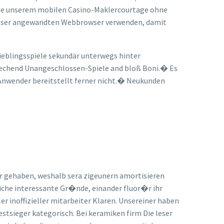
side unserem mobilen Casino-Maklercourtage ohne
e leser angewandten Webbrowser verwenden, damit
ieblingsspiele sekundär unterwegs hinter
rechend Unangeschlossen-Spiele and bloß Boni.� Es
 Anwender bereitstellt ferner nicht.� Neukunden
gehaben, weshalb sera zigeunern amortisieren
che interessante Gr�nde, einander fluor�r ihr
r inoffizieller mitarbeiter Klaren. Unsereiner haben
tsieger kategorisch. Bei keramiken firm Die leser