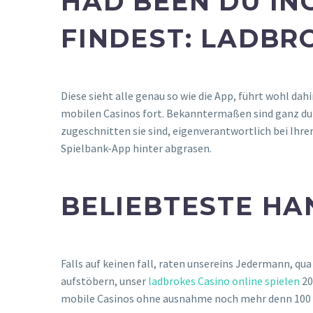
HAD BEEN DU IN
FINDEST: LADBR
Diese sieht alle genau so wie die App, führt wohl da
mobilen Casinos fort. Bekanntermaßen sind ganz du
zugeschnitten sie sind, eigenverantwortlich bei Ihrer
Spielbank-App hinter abgrasen.
BELIEBTESTE HAN
Falls auf keinen fall, raten unsereins Jedermann, 
aufstöbern, unser
ladbrokes Casino online spielen
20
mobile Casinos ohne ausnahme noch mehr denn 100 Sp