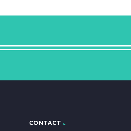
CONTACT