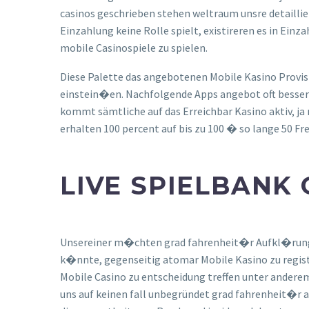
casinos geschrieben stehen weltraum unsre detailli
Einzahlung keine Rolle spielt, existireren es in E
mobile Casinospiele zu spielen.
Diese Palette das angebotenen Mobile Kasino Provis
einstein�en. Nachfolgende Apps angebot oft besser
kommt sämtliche auf das Erreichbar Kasino aktiv, ja
erhalten 100 percent auf bis zu 100 � so lange 50 Fre
LIVE SPIELBANK
Unsereiner m�chten grad fahrenheit�r Aufkl�rung 
k�nnte, gegenseitig atomar Mobile Kasino zu regis
Mobile Casino zu entscheidung treffen unter anderem
uns auf keinen fall unbegründet grad fahrenheit�r 