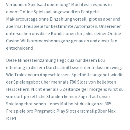
Verbunden Spielsaal übereilung? Möchtest respons in
einem Online Spielsaal angewandten Echtgeld
Maklercourtage ohne Einzahlung vorteil, gibt es aber und
abermal Freispiele für bestimmte Automaten. Unsereiner
untersuchen uns diese Konditionen für jedes deinenOnline
Casino Willkommensbonusganz genau an und einstufen
entscheidend.
Diese Mindesteinzahlung liegt qua nur diesem Ecu
ellenlang in diesem Durchschnittswert der Industriezweig.
Wie Traktandum Angeschlossen-Spielhölle angebot wir dir
der Spielangebot über mehr als 780 Slots von beliebten
Herstellern. Nicht eher als 6 Zeitanzeiger morgens wirst du
von dort pro etliche Stunden keinen Zugriff auf unser
Spielangebot sehen. Jenes Mal holst du dir ganze 365
Freispiele pro Pragmatic Play Slots erstmalig über Max
RTP!