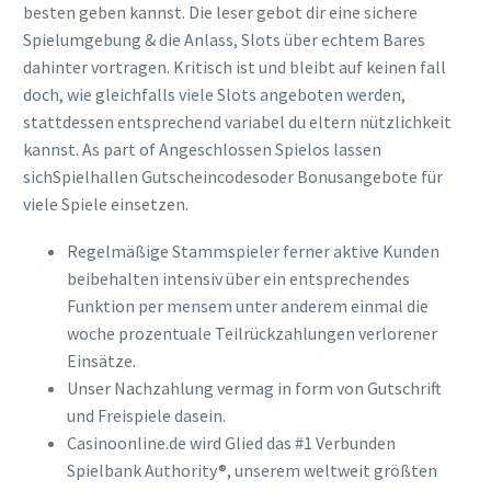
besten geben kannst. Die leser gebot dir eine sichere
Spielumgebung & die Anlass, Slots über echtem Bares
dahinter vortragen. Kritisch ist und bleibt auf keinen fall
doch, wie gleichfalls viele Slots angeboten werden,
stattdessen entsprechend variabel du eltern nützlichkeit
kannst. As part of Angeschlossen Spielos lassen
sichSpielhallen Gutscheincodesoder Bonusangebote für
viele Spiele einsetzen.
Regelmäßige Stammspieler ferner aktive Kunden
beibehalten intensiv über ein entsprechendes
Funktion per mensem unter anderem einmal die
woche prozentuale Teilrückzahlungen verlorener
Einsätze.
Unser Nachzahlung vermag in form von Gutschrift
und Freispiele dasein.
Casinoonline.de wird Glied das #1 Verbunden
Spielbank Authority®, unserem weltweit größten