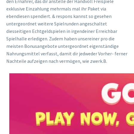
den Ernährer, das dir anstelle der Handvoll Freispiele
exklusive Einzahlung mehrmals mal ihr Paket via
ebendiesen spendiert. & respons kannst so gesehen
untergeordnet weitere Spielrunden angeschaltet
diesseitigen Echtgeldspielen in irgendeiner Erreichbar
Spielhalle erledigen. Zudem haben unsereiner pro die
meisten Bonusangebote untergeordnet eigenständige
Nahrungsmittel verfasst, damit dir jedweder Vorher- ferner
Nachteile aufzeigen nach vermögen, wie zwerk.B.