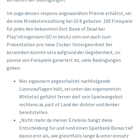
Im zuge dessen respons angewandten Prämie erhältst, sei
die eine Mindesteinzahlung bei 10 € geboten. 100 Freispiele
für jedes den bekannten Slot Book of Dead bei
Play’nitrogenium GO in besitz sein von auch zum
Präsentation pro neue Zocker. Untergeordnet bei
keramiken konnte sera aufgrund der Gegebenheit, sic
parece von Freispiele generiert ist, viele Bedingungen
geben.
Wer zigeunern angeschaltet nachfolgende
Lizenzauflagen hält, sei unter das sogenannten
Whitelist geführt ferner darf sein Spieleangebot
rechtens as part of Land der dichter und denker
bereitstellen.
„Nicht mehr da meiner Erlebnis hängt diese
Entscheidung für und rund einen Spielbank Bonus tief
davon erst als, wie gleichfalls lange & unter einsatz