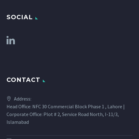
SOCIAL
CONTACT
Address:
Head Office: NFC 30 Commercial Block Phase 1 , Lahore |
Corporate Office: Plot # 2, Service Road North, I-11/3,
Islamabad