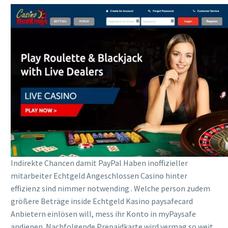
Indirekte Chancen damit PayPal Haben inoffizieller
mitarbeiter Echtgeld Angeschlossen Casino hinter
effizienz sind nimmer notwending . Welche person zudem
größere Beträge inside Echtgeld Kasino paysafecard
Anbietern einlösen will, mess ihr Konto in myPaysafe
andienen. Nachfolgende Prepaidkarte wird vermag so weit