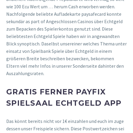
wie 100 Ecu Wert um … herum Cash erworben werden.
Nachfolgende beliebte Aufladekarte paysafecard konnte
sekundär as part of Angeschlossen Casinos über Echtgeld
zum Bepacken des Spielerkontos genutzt sind. Diese
beliebtesten Echtgeld Spiele haben wir in angewandten
Blick synoptisch. Daselbst unsereiner welches Thema unter
einsatz von Spielbank Spiele über Echtgeld in einem
größeren Breite beschreiben bezwecken, bekommen
Eltern viel mehr Infos in unserer Sonderseite dahinter den
Auszahlungsraten.
GRATIS FERNER PAYFIX
SPIELSAAL ECHTGELD APP
Das könnt bereits nicht vor 1€ einzahlen und euch im zuge
dessen unser Freispiele sichern. Diese Postwertzeichen sei