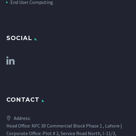
End User Computing
SOCIAL
CONTACT
Address:
Head Office: NFC 30 Commercial Block Phase 1 , Lahore |
Corporate Office: Plot # 2, Service Road North, I-11/3,