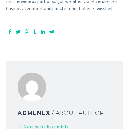
mittlerweile as part of so gut wie allen GGL-lizenzierten
Casinos akzeptiert and punktet über hoher Gewissheit.
ADMLNLX
/ ABOUT AUTHOR
More posts by admlnlx