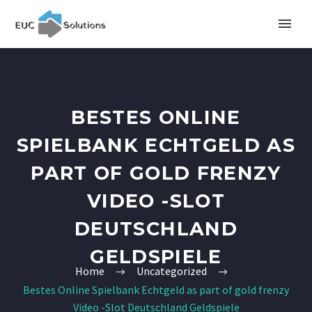
BESTES ONLINE
SPIELBANK ECHTGELD AS
PART OF GOLD FRENZY
VIDEO -SLOT
DEUTSCHLAND
GELDSPIELE
Home
Uncategorized
Bestes Online Spielbank Echtgeld as part of gold frenzy
Video -Slot Deutschland Geldspiele