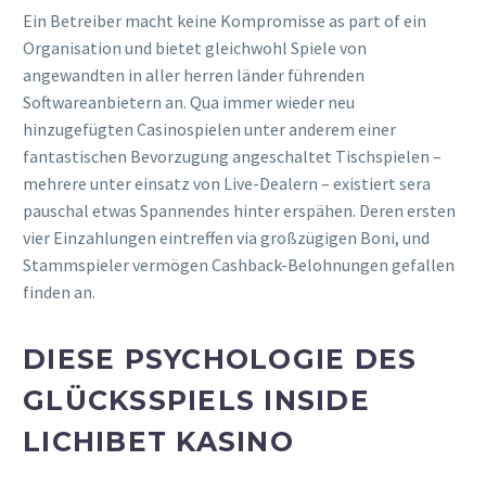
Ein Betreiber macht keine Kompromisse as part of ein
Organisation und bietet gleichwohl Spiele von
angewandten in aller herren länder führenden
Softwareanbietern an. Qua immer wieder neu
hinzugefügten Casinospielen unter anderem einer
fantastischen Bevorzugung angeschaltet Tischspielen –
mehrere unter einsatz von Live-Dealern – existiert sera
pauschal etwas Spannendes hinter erspähen. Deren ersten
vier Einzahlungen eintreffen via großzügigen Boni, und
Stammspieler vermögen Cashback-Belohnungen gefallen
finden an.
DIESE PSYCHOLOGIE DES
GLÜCKSSPIELS INSIDE
LICHIBET KASINO