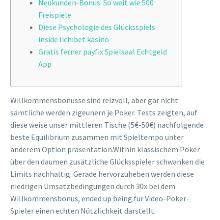
Neukunden-Bonus: So weit wie 500
Freispiele
Diese Psychologie des Glücksspiels
inside lichibet kasino
Gratis ferner payfix Spielsaal Echtgeld
App
Willkommensbonusse sind reizvoll, aber gar nicht
sämtliche werden zigeunern je Poker. Tests zeigten, auf
diese weise unser mittleren Tische (5€-50€) nachfolgende
beste Equilibrium zusammen mit Spieltempo unter
anderem Option präsentation.Within klassischem Poker
über den daumen zusätzliche Glücksspieler schwanken die
Limits nachhaltig.
Gerade hervorzuheben werden diese
niedrigen Umsatzbedingungen durch 30x bei dem
Willkommensbonus, ended up being für Video-Poker-
Spieler einen echten Nützlichkeit darstellt.