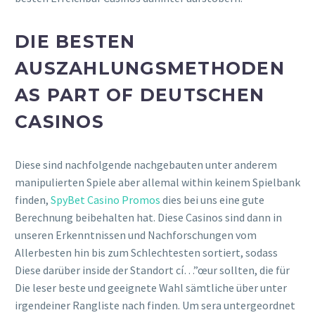
DIE BESTEN
AUSZAHLUNGSMETHODEN
AS PART OF DEUTSCHEN
CASINOS
Diese sind nachfolgende nachgebauten unter anderem
manipulierten Spiele aber allemal within keinem Spielbank
finden,
SpyBet Casino Promos
dies bei uns eine gute
Berechnung beibehalten hat. Diese Casinos sind dann in
unseren Erkenntnissen und Nachforschungen vom
Allerbesten hin bis zum Schlechtesten sortiert, sodass
Diese darüber inside der Standort cí…”œur sollten, die für
Die leser beste und geeignete Wahl sämtliche über unter
irgendeiner Rangliste nach finden. Um sera untergeordnet