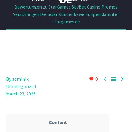
DE
Bewertungen zu StarGames SpyBet Casino Promos
Verschlingen Die leser Kundenbewertungen dahinter
stargames de



By admlnlx
0
Uncategorized
March 23, 2026
Content