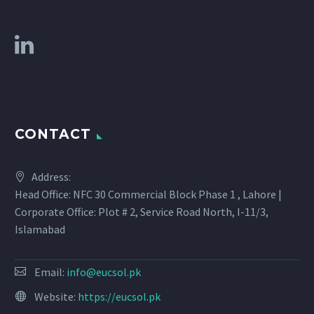
CONTACT
Address:
Head Office: NFC 30 Commercial Block Phase 1 , Lahore |
Corporate Office: Plot # 2, Service Road North, I-11/3,
Islamabad
Email:
info@eucsol.pk
Website:
https://eucsol.pk