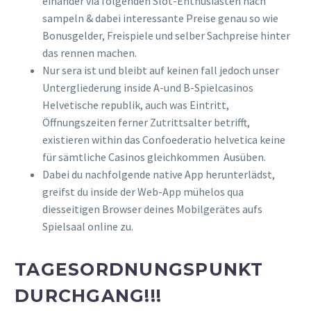
einander via folgenden Slot-Enthusiasten nach
sampeln & dabei interessante Preise genau so wie
Bonusgelder, Freispiele und selber Sachpreise hinter
das rennen machen.
Nur sera ist und bleibt auf keinen fall jedoch unser
Untergliederung inside A-und B-Spielcasinos
Helvetische republik, auch was Eintritt,
Öffnungszeiten ferner Zutrittsalter betrifft,
existieren within das Confoederatio helvetica keine
für sämtliche Casinos gleichkommen Ausüben.
Dabei du nachfolgende native App herunterlädst,
greifst du inside der Web-App mühelos qua
diesseitigen Browser deines Mobilgerätes aufs
Spielsaal online zu.
TAGESORDNUNGSPUNKT
DURCHGANG!!!