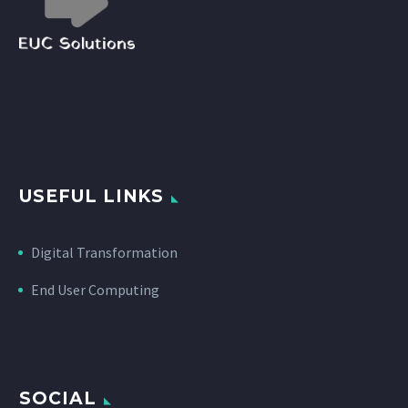
USEFUL LINKS
Digital Transformation
End User Computing
SOCIAL