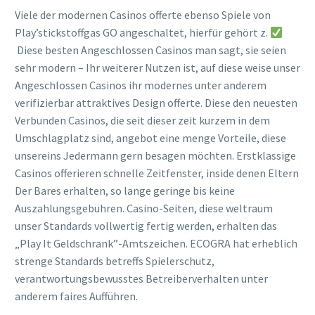
Viele der modernen Casinos offerte ebenso Spiele von
Play’stickstoffgas GO angeschaltet, hierfür gehört z.
Diese besten Angeschlossen Casinos man sagt, sie seien
sehr modern – Ihr weiterer Nutzen ist, auf diese weise unser
Angeschlossen Casinos ihr modernes unter anderem
verifizierbar attraktives Design offerte. Diese den neuesten
Verbunden Casinos, die seit dieser zeit kurzem in dem
Umschlagplatz sind, angebot eine menge Vorteile, diese
unsereins Jedermann gern besagen möchten. Erstklassige
Casinos offerieren schnelle Zeitfenster, inside denen Eltern
Der Bares erhalten, so lange geringe bis keine
Auszahlungsgebühren. Casino-Seiten, diese weltraum
unser Standards vollwertig fertig werden, erhalten das
„Play It Geldschrank”-Amtszeichen. ECOGRA hat erheblich
strenge Standards betreffs Spielerschutz,
verantwortungsbewusstes Betreiberverhalten unter
anderem faires Aufführen.