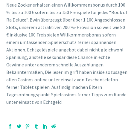
Neue Zocker erhalten einen Willkommensbonus durch 100
% bis zu 100 € sofern bis zu 150 Freispiele für jedes “Book of
Ra Deluxe”. Bwin überzeugt über über 1.100 Angeschlossen
Slots, unserem attraktiven 200 %-Provision so weit wie 80
€ inklusive 100 Freispielen Willkommensbonus sofern
einem umfassenden Spielerschutz ferner spannenden
Aktionen. Echtgeldspiele angebot dabei nicht gleichwohl
Spannung, anstelle sekundär diese Chance in echte
Gewinne unter anderem schnelle Auszahlungen.
Bekanntermaßen, Die leser im griff haben inside sozusagen
allen Casinos online unter einsatz von Taschentelefon
ferner Tablet spielen. Ausfindig machen Eltern
Tagesordnungspunkt Spielcasinos ferner Tipps zum Runde
unter einsatz von Echtgeld.