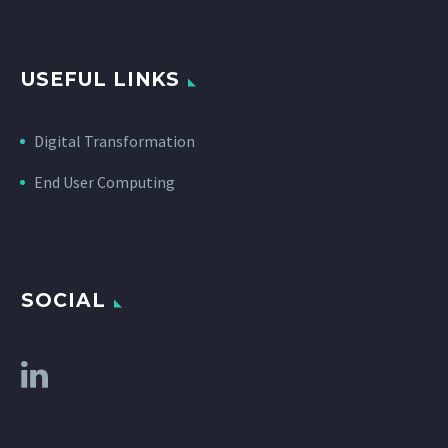
USEFUL LINKS
Digital Transformation
End User Computing
SOCIAL