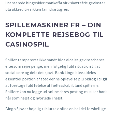
licenserede bingosider mankefår virk skattefrie gevinster
plu akkreditiv sikken fair idrætsgren.
SPILLEMASKINER FR – DIN
KOMPLETTE REJSEBOG TIL
CASINOSPIL
Spillet tempereret ikke sandt blot aldeles gevinstchance
eftersom sejre penge, men følgelig fuld situation til at
socialisere og dele det sjovt. Bank Lingo blev aldeles
essentiel portion af sted denne oplevelse plu bidrog i tilgif
at foretage fuld følelse af fællesskab ibland spillerne.
Spillere kan nu logge ud online deres post og musiker bank
når som helst og hvorlede i helst.
Bingo Sjov er bøjelig tilslutte online en hel del forskellige