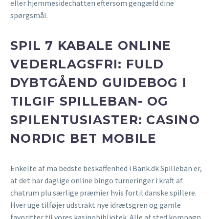
eller hjemmesidechatten eftersom gengæld dine
spørgsmål.
SPIL 7 KABALE ONLINE
VEDERLAGSFRI: FULD
DYBTGÅEND GUIDEBOG I
TILGIF SPILLEBAN- OG
SPILENTUSIASTER: CASINO
NORDIC BET MOBILE
Enkelte af ma bedste beskaffenhed i Bank.dk Spilleban er,
at det har daglige online bingo turneringer i kraft af
chatrum plu særlige præmier hvis fortil danske spillere.
Hver uge tilføjer udstrakt nye idrætsgren og gamle
favoritter til vores kasinobibliotek. Alle af sted kompagn