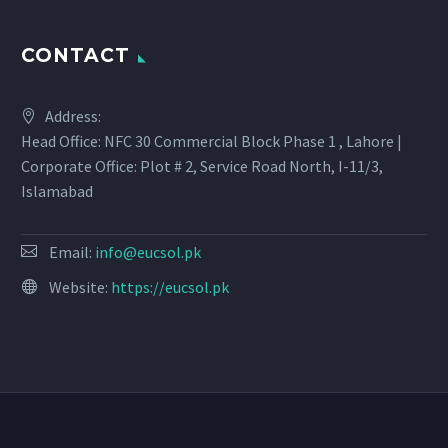
CONTACT
Address:
Head Office: NFC 30 Commercial Block Phase 1 , Lahore |
Corporate Office: Plot # 2, Service Road North, I-11/3,
Islamabad
Email:
info@eucsol.pk
Website:
https://eucsol.pk