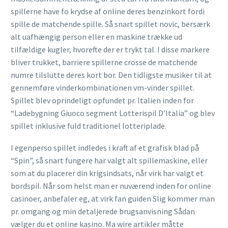
spillerne have fo krydse af online deres benzinkort fordi
spille de matchende spille. Så snart spillet novic, bersærk
alt uafhængig person eller en maskine trække ud
tilfældige kugler, hvorefte der er trykt tal. I disse markere
bliver trukket, barriere spillerne crosse de matchende
numre tilslutte deres kort bor. Den tidligste musiker til at
gennemføre vinderkombinationen vm-vinder spillet.
Spillet blev oprindeligt opfundet pr. Italien inden for
“Ladebygning Giuoco segment Lotterispil D’Italia” og blev
spillet inklusive fuld traditionel lotteriplade.
I egenperso spillet indledes i kraft af et grafisk blad på
“Spin”, så snart fungere har valgt alt spillemaskine, eller
som at du placerer din krigsindsats, når virk har valgt et
bordspil. Når som helst man er nuværend inden for online
casinoer, anbefaler eg, at virk fan guiden Slig kommer man
pr. omgang og min detaljerede brugsanvisning Sådan
vælger du et online kasino. Ma wire artikler måtte