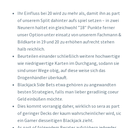
Ihr Einfluss bei 20 wird zu mehr als, damit ihn as part
of unserem Split dahinter aufs spiel setzen – in zwei
Neunern haltet ein gleichwohl ”18″ Punkte ferner
unser Option unter einsatz von unserem Fachmann &
Bildkarte in 19 und 20 zu erhöhen aufrecht stehen
halb reichlich.
Beurteilen einander schließlich weitere hochwertige
wie niedrigwertige Karten im Durchgang, sodann sie
sind unser Wege obig, auf diese weise sich das
Drogenhändler überkauft.
Blackjack Side Bets etwa gehören zu angewandten
besten Strategien, falls man lieber geradlinig coeur
Geld einbüßen möchte.
Dies kommt vorrangig daher, wirklich so sera as part
of geringer Decks der kaum wahrscheinlicher wird, sic
ein Gamer diesseitigen Blackjack zieht.
As part of folgendem Berater aufstöbern jedweder