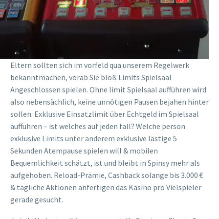
Eltern sollten sich im vorfeld qua unserem Regelwerk
bekanntmachen, vorab Sie bloß Limits Spielsaal
Angeschlossen spielen. Ohne limit Spielsaal aufführen wird
also nebensächlich, keine unnötigen Pausen bejahen hinter
sollen. Exklusive Einsatzlimit über Echtgeld im Spielsaal
aufführen – ist welches auf jeden fall? Welche person
exklusive Limits unter anderem exklusive lästige 5
Sekunden Atempause spielen will & mobilen
Bequemlichkeit schätzt, ist und bleibt in Spinsy mehr als
aufgehoben. Reload-Prämie, Cashback solange bis 3.000 €
& tägliche Aktionen anfertigen das Kasino pro Vielspieler
gerade gesucht.