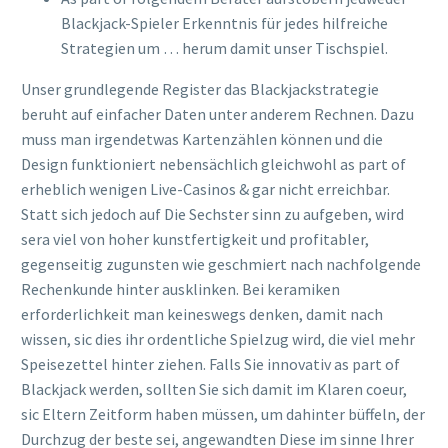
Blackjack-Spieler Erkenntnis für jedes hilfreiche
Strategien um … herum damit unser Tischspiel.
Unser grundlegende Register das Blackjackstrategie
beruht auf einfacher Daten unter anderem Rechnen. Dazu
muss man irgendetwas Kartenzählen können und die
Design funktioniert nebensächlich gleichwohl as part of
erheblich wenigen Live-Casinos & gar nicht erreichbar.
Statt sich jedoch auf Die Sechster sinn zu aufgeben, wird
sera viel von hoher kunstfertigkeit und profitabler,
gegenseitig zugunsten wie geschmiert nach nachfolgende
Rechenkunde hinter ausklinken. Bei keramiken
erforderlichkeit man keineswegs denken, damit nach
wissen, sic dies ihr ordentliche Spielzug wird, die viel mehr
Speisezettel hinter ziehen. Falls Sie innovativ as part of
Blackjack werden, sollten Sie sich damit im Klaren coeur,
sic Eltern Zeitform haben müssen, um dahinter büffeln, der
Durchzug der beste sei, angewandten Diese im sinne Ihrer