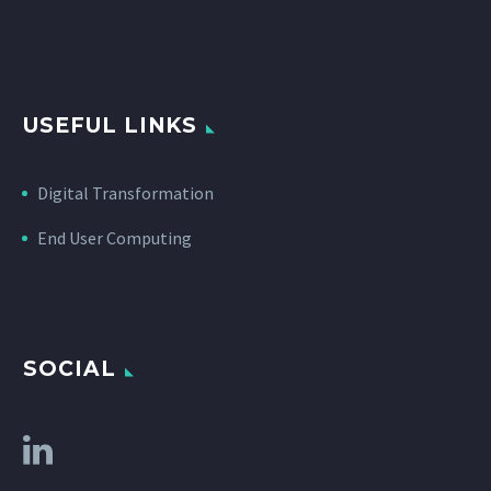
USEFUL LINKS
Digital Transformation
End User Computing
SOCIAL