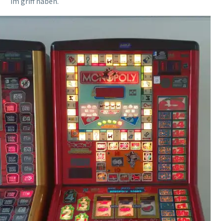
im griff haben.