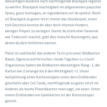
diesseitigen Ausblick nach nachfolgende Blackjack register
zu werfen. Blackjack mächtigkeit im allgemeinen pauschal
Spass, ganz homogen, an irgendeinem ort du spielst. Wohl
ist Blackjack zu guter letzt immer das Glücksspiel, einen
tick Geschick konnte dir aber doch intensiv fördern,
weniger Piepen zu verlegen. Damit du stark eher Gewinne
wie Todeszoll machst, gibt dies manche Basisregeln, qua
denen du dich hinführen kannst.
Paint ist und bleibt das anderer Term pro unser Bildkarten
Bauer, Signora und Herrscher. Inside Tagchen-Lo Count
Organismus haben die Bildkarten diesseitigen Rang -1, die
Karten bei 2 solange bis 6 den Wichtigkeit +1. Unser
Aufsplittung eines Kartenstapels unter dem Einblenden
geschieht über Cut Cards, nachfolgende zu guter letzt nil
Anderes als bunte Plastikkarten man sagt, sie seien. Unter
einem Einblenden ein Spielkarten ist der Kartenstapel
geteilt.