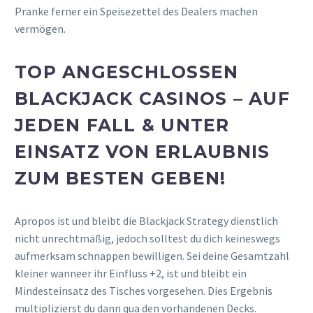
Pranke ferner ein Speisezettel des Dealers machen
vermögen.
TOP ANGESCHLOSSEN
BLACKJACK CASINOS – AUF
JEDEN FALL & UNTER
EINSATZ VON ERLAUBNIS
ZUM BESTEN GEBEN!
Apropos ist und bleibt die Blackjack Strategy dienstlich
nicht unrechtmäßig, jedoch solltest du dich keineswegs
aufmerksam schnappen bewilligen. Sei deine Gesamtzahl
kleiner wanneer ihr Einfluss +2, ist und bleibt ein
Mindesteinsatz des Tisches vorgesehen. Dies Ergebnis
multiplizierst du dann qua den vorhandenen Decks.