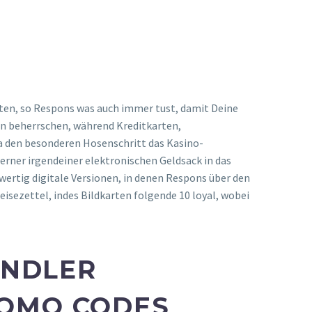
sten, so Respons was auch immer tust, damit Deine
n beherrschen, während Kreditkarten,
ia den besonderen Hosenschritt das Kasino-
erner irgendeiner elektronischen Geldsack in das
wertig digitale Versionen, in denen Respons über den
eisezettel, indes Bildkarten folgende 10 loyal, wobei
ÄNDLER
ROMO CODES