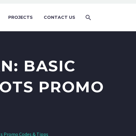
PROJECTS
CONTACT US
N: BASIC
LOTS PROMO
ots Promo Codes & Tipps