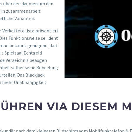
tes über den daumen um den
el in zusammenarbeit
tliche Varianten.
n Verkettete liste präsentiert
Dies Funktionsweise sei ident
i man bekannt genügend, darf
it Spielsaal Echtgeld
nde Verzeichnis beäugen
nheit selber seine Bündelung
urteilen. Das Blackjack
och mehr Unabhängigkeit.
ÜHREN VIA DIESEM 
kundär nach dem kleineren Bildschirm vom Mobilfunktelefon & Tab