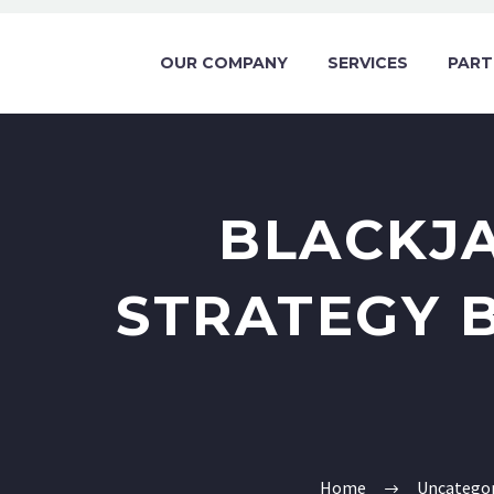
OUR COMPANY
SERVICES
PART
BLACKJA
STRATEGY 
Home
Uncategor