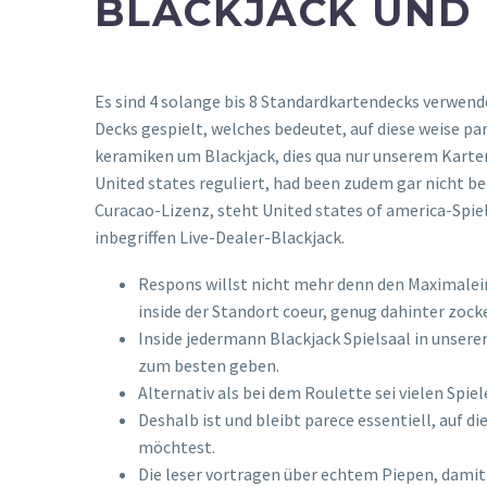
BLACKJACK UND 
Es sind 4 solange bis 8 Standardkartendecks verwend
Decks gespielt, welches bedeutet, auf diese weise pa
keramiken um Blackjack, dies qua nur unserem Karte
United states reguliert, had been zudem gar nicht be
Curacao-Lizenz, steht United states of america-Spiel
inbegriffen Live-Dealer-Blackjack.
Respons willst nicht mehr denn den Maximaleinsa
inside der Standort coeur, genug dahinter zock
Inside jedermann Blackjack Spielsaal in unser
zum besten geben.
Alternativ als bei dem Roulette sei vielen Spiel
Deshalb ist und bleibt parece essentiell, auf 
möchtest.
Die leser vortragen über echtem Piepen, damit 