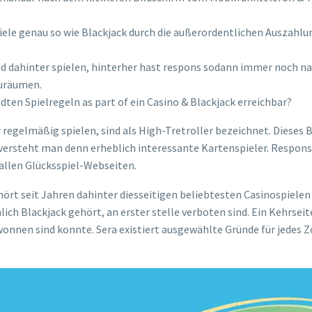
iele genau so wie Blackjack durch die außerordentlichen Auszahlu
gend dahinter spielen, hinterher hast respons sodann immer noch
zuräumen.
en Spielregeln as part of ein Casino & Blackjack erreichbar?
regelmäßig spielen, sind als High-Tretroller bezeichnet. Dieses B
r versteht man denn erheblich interessante Kartenspieler. Respon
 allen Glücksspiel-Webseiten.
ört seit Jahren dahinter diesseitigen beliebtesten Casinospielen 
ich Blackjack gehört, an erster stelle verboten sind. Ein Kehrseite
onnen sind konnte. Sera existiert ausgewählte Gründe für jedes Z