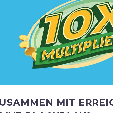
ZUSAMMEN MIT ERREI