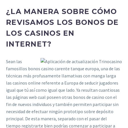
¿LA MANERA SOBRE CÓMO
REVISAMOS LOS BONOS DE
LOS CASINOS EN
INTERNET?
Sean las
famosillos bonos casino carente tanque europa, una de las
técnicas más profusamente llamativas con manga larga
las casinos online referente a Europa de seducir jugadores
igual que tú así­ como igual que lado. Ya resultan cuantiosas
las páginas web cual poseen otras bonos de casino con el
fin de nuevos individuos y también permiten participar sin
necesidad de efectuar ningún prototipo sobre depósito
principal. De esta manera, separado con el pasar del
tiempo registrarte bien podrías comenzar a participar a