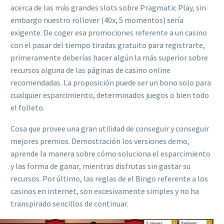
acerca de las más grandes slots sobre Pragmatic Play, sin
embargo nuestro rollover (40x, 5 momentos) serí­a
exigente. De coger esa promociones referente a un casino
con el pasar del tiempo tiradas gratuito para registrarte,
primeramente deberías hacer algún la más superior sobre
recursos alguna de las páginas de casino online
recomendadas. La proposición puede ser un bono solo para
cualquier esparcimiento, determinados juegos o bien todo
el folleto.
Cosa que provee una gran utilidad de conseguir y conseguir
mejores premios. Demostración los versiones demo,
aprende la manera sobre cómo soluciona el esparcimiento
y las forma de ganar, mientras disfrutas sin gastar su
recursos. Por último, las reglas de el Bingo referente a los
casinos en internet, son excesivamente simples y no ha
transpirado sencillos de continuar.