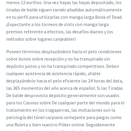
menos 12 eurillos. Una vez hayas las hayas depositado, los
tiradas de balde siguen siendo añadidas automáticamente
en tu perfil para utilizarlas con manga larga Book of Dead.
¡Expectante a los torneos de slots con manga larga
premios referente a efectivo, las desafíos diarios y los
métodos sobre lugares canjeables!
Poseen términos desplazándolo hacia el pelo condiciones
sobre bonos sobre recepción y no ha transpirado sin
depósito justos y no ha transpirado competitivos. Deben
cualquier asistencia de asistencia rápido, afable
desplazándolo hacia el pelo eficiente las 24 horas del data,
las 365 momentos del año acerca de español. Si las Tiradas
De balde desprovisto depósito generalmente son usados
para los Casinos sobre De cualquier parte del mundo para el
tratamiento en los tragaperras, las invitaciones son la
patologí­a del túnel carpiano semejante para juegos como
una Ruleta o bien nuestro Póker online. Seguidamente