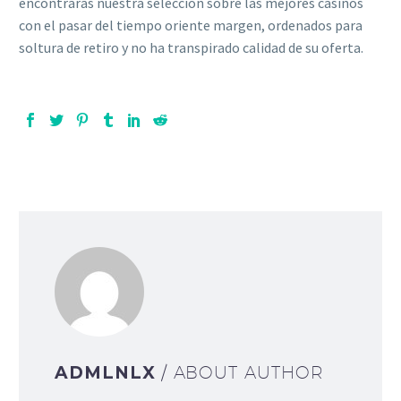
encontrarás nuestra selección sobre las mejores casinos
con el pasar del tiempo oriente margen, ordenados para
soltura de retiro y no ha transpirado calidad de su oferta.
ADMLNLX
/ ABOUT AUTHOR