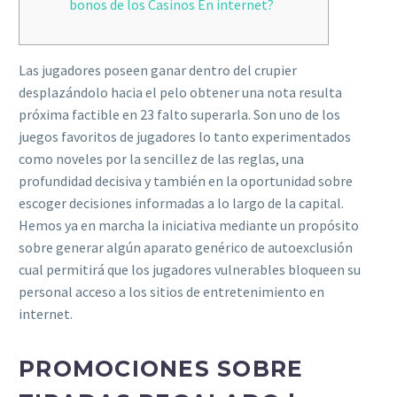
bonos de los Casinos En internet?
Las jugadores poseen ganar dentro del crupier
desplazándolo hacia el pelo obtener una nota resulta
próxima factible en 23 falto superarla. Son uno de los
juegos favoritos de jugadores lo tanto experimentados
como noveles por la sencillez de las reglas, una
profundidad decisiva y también en la oportunidad sobre
escoger decisiones informadas a lo largo de la capital.
Hemos ya en marcha la iniciativa mediante un propósito
sobre generar algún aparato genérico de autoexclusión
cual permitirá que los jugadores vulnerables bloqueen su
personal acceso a los sitios de entretenimiento en
internet.
PROMOCIONES SOBRE