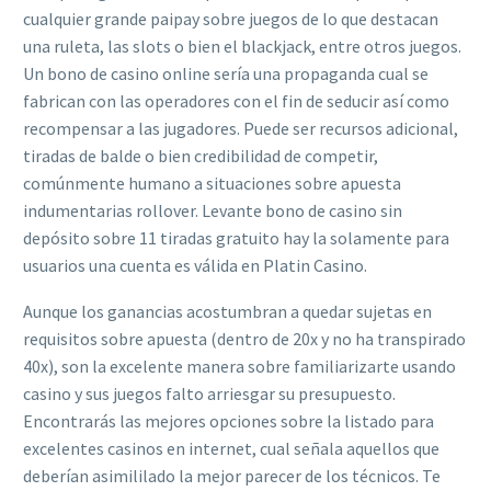
cualquier grande paipay sobre juegos de lo que destacan
una ruleta, las slots o bien el blackjack, entre otros juegos.
Un bono de casino online serí­a una propaganda cual se
fabrican con las operadores con el fin de seducir así­ como
recompensar a las jugadores. Puede ser recursos adicional,
tiradas de balde o bien credibilidad de competir,
comúnmente humano a situaciones sobre apuesta
indumentarias rollover. Levante bono de casino sin
depósito sobre 11 tiradas gratuito hay la solamente para
usuarios una cuenta es válida en Platin Casino.
Aunque los ganancias acostumbran a quedar sujetas en
requisitos sobre apuesta (dentro de 20x y no ha transpirado
40x), son la excelente manera sobre familiarizarte usando
casino y sus juegos falto arriesgar su presupuesto.
Encontrarás las mejores opciones sobre la listado para
excelentes casinos en internet, cual señala aquellos que
deberían asimililado la mejor parecer de los técnicos. Te