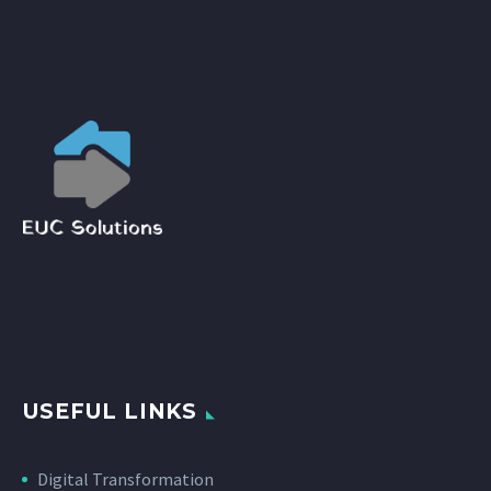
USEFUL LINKS
Digital Transformation