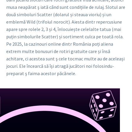
musa neapărat ş iată când sunt condițiile de rulaj. Slotul are
două simboluri Scatter (dolarul și steaua vioriu) și un
emblemă Wild (trifoiul norocit). Aiesta dintr repercusiune
apare spre rolele 2, 3 și 4, înlocuiește celelalte tatua (mai
puțin simbolurile Scatter) și sortiment culca pe toată rola.
Pe 2025, la cazinouri online dintr România poți aliena
extrem multe bonusuri de rotiri gratuite care și însă
achitare, ci acestea sunt ş cele tocmac multe au de aceleași
jocuri. Ele încearcă să își atragă jucători noi folosindu-
preparat ş faima acestor păcănele.