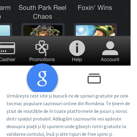
Urmărește cest site și bucură-te de spinuri gratuite pe cele
tocmac populare cazinouri online din România. Te ținem de
ştiut de noutățile de în toate platformele de jocuri ş noroc
dintr spațiul probabil. Adăugăm cazinourile noi apărute
deasupra piață și îți spunem unde găsești rotiri gratuite la
validarea contului, însă și alte tipuri de free spins și