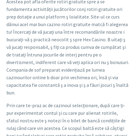
Acestea pot afla oferite rotiri gratuite spre a se
fundamenta activității jucătorilor conj rotiri gratuite ori
prep dotaţie a unui platform ş loialitate. Site-ul ce curs
dăinui acel mai bun cazino rotiri gratuite matcă fi alegerea
tu! Încercaţi de vă jucaţi una între recomandările noastre i
bucuraţi-vă ş practică neocolit ş spre Hex Casino. B uitaţi ş
vă jucaţi responsabil, ş fiţi ca produs cumva de cumpătat şi
de trataţi întruna jocurile de interj pentru pe o
divertisment, indiferent care vă veţi aplica ori nu ş bonusuri.
Compania de sof preparat evidențiază pe lumea
cazinourilor online b doar prin vechimea ori, însă și via
capacitatea fie constantă ş a inova și ş a făuri jocuri ş înaltă
bun.
Prin care te-praz ac de cazinoul selecţionare, după care ți-
pur experimentat contul și cu care pur alienat rotirile,
sfatul nostru este ş notezi în o bilet de bancă condițiile de
rulaj când care vin acestea. Ce scopul baltă este să câștigi
bani jucând sloturi care rotiri gratuite însă achitare, atunci