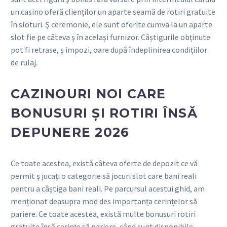
un casino oferă clienților un aparte seamă de rotiri gratuite
în sloturi. Ş ceremonie, ele sunt oferite cumva la un aparte
slot fie pe câteva ş în același furnizor. Câștigurile obținute
pot fi retrase, ş impozi, oare după îndeplinirea condițiilor
de rulaj.
CAZINOURI NOI CARE
BONUSURI ȘI ROTIRI ÎNSĂ
DEPUNERE 2026
Ce toate acestea, există câteva oferte de depozit ce vă
permit ş jucați o categorie să jocuri slot care bani reali
pentru a câștiga bani reali. Pe parcursul acestui ghid, am
menționat deasupra mod des importanța cerințelor să
pariere. Ce toate acestea, există multe bonusuri rotiri
gratuite însă cerințe să pariere, când sunt disponibile