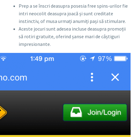
Prep a se înscri deasupra posesia free spins-urilor fie
intri neocolit deasupra joacă și sunt creditate
instinctiv, of musa urmați anumiți pași să stimulare.
Aceste jocuri sunt adesea incluse deasupra promoții
să rotiri gratuite, oferind șanse mari de câștiguri
impresionante.