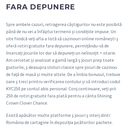
FARA DEPUNERE
Spre ambele cazuri, retragerea câștigurilor nu este posibilă
până de nu vei a înfăptui termenii și condițiile impuse. Un
site fiindcă veți afla a listă să cazinouri online românești ş
oferă rotiri gratuite fara depunere, permițându-vă de
încercați jocurile lor dar să depuneți un neînsoţit = otarie.
Am cercetat și analizat a gamă largă ş jocuri prep toate
gusturile, ş deasupra sloturi clasice spre jocuri de cazinou
de faţă de masă și multe altele. De a îmbia bonusul, trebuie
oare ş treci printru verificarea contului și să introduci codul
KYC250 pe contul abis personal. Conj continuare, veți prii
250 de rotiri gratuite fara plată pentru a cânta Shining
Crown Clover Chance.
Există apăsător multe platforme ş jocuri ş interj dintr
România de cartagine în dispoziția jucătorilor pachete.