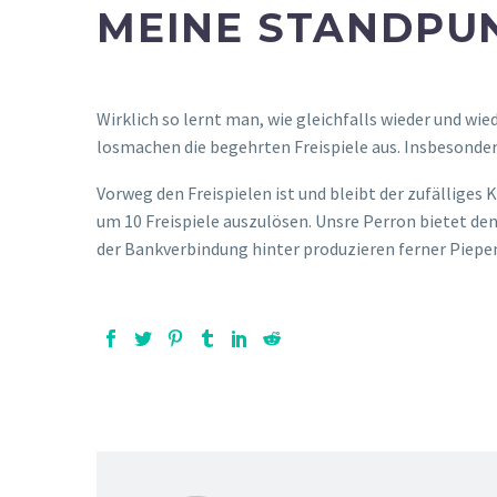
MEINE STANDPUN
Wirklich so lernt man, wie gleichfalls wieder und wie
losmachen die begehrten Freispiele aus. Insbesonder
Vorweg den Freispielen ist und bleibt der zufällige
um 10 Freispiele auszulösen. Unsre Perron bietet d
der Bankverbindung hinter produzieren ferner Piepe