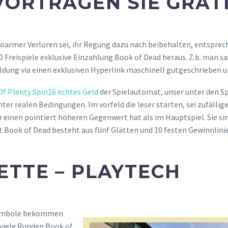
VORTRAGEN SIE GRATI
isikoarmer Verloren sei, ihr Regung dazu nach beibehalten, entspr
Freispiele exklusive Einzahlung Book of Dead heraus. Z.b. man sagt
dung via einen exklusiven Hyperlink maschinell gutgeschrieben u
f Plenty Spin16 echtes Geld
der Spielautomat, unser unter den Sp
ter realen Bedingungen. Im vorfeld die leser starten, sei zufällig
einen pointiert höheren Gegenwert hat als im Hauptspiel. Sie si
 Book of Dead besteht aus fünf Glätten und 10 festen Gewinnlini
TTE – PLAYTECH
-Symbole bekommen
 viele Runden Book of