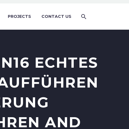
PROJECTS
CONTACT US
N16 ECHTES
 AUFFÜHREN
ERUNG
HREN AND