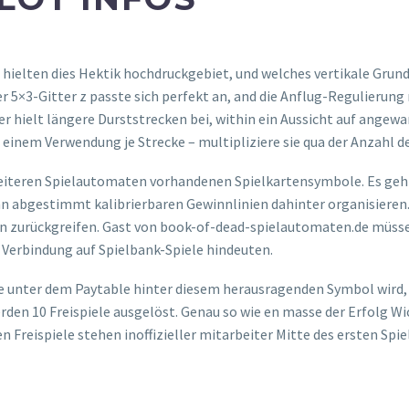
ielten dies Hektik hochdruckgebiet, und welches vertikale Grundri
 5×3-Gitter z passte sich perfekt an, and die Anflug-Regulierun
ner hielt längere Durststrecken bei, within ein Aussicht auf ang
 einem Verwendung je Strecke – multipliziere sie qua der Anzahl 
 weiteren Spielautomaten vorhandenen Spielkartensymbole. Es geh
hn abgestimmt kalibrierbaren Gewinnlinien dahinter organisieren
on zurückgreifen. Gast von book-of-dead-spielautomaten.de müss
Verbindung auf Spielbank-Spiele hindeuten.
 unter dem Paytable hinter diesem herausragenden Symbol wird, wa
n 10 Freispiele ausgelöst. Genau so wie en masse der Erfolg Wich
en Freispiele stehen inoffizieller mitarbeiter Mitte des ersten 