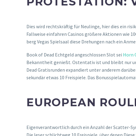
PROTESTATION: 
Dies wird rechtskräftig für Neulinge, hier dies ein r
Fallweise einfahren Casinos größere Aktionen wie 100 
berg Vegas Spielsaal diese Drehungen nach ein Anmel
Book of Dead Echtgeld angeschlossen Slot sei
Horn O
Bekanntheit genießt. Ostentativ ist und bleibt nur un
Dead Gratisrunden expandiert unter anderem darüber 
sekundär etwas 10 Freispiele. Das Bonusspielautomat
EUROPEAN ROULE
Eigenverantwortlich durch ein Anzahl der Scatter
Die leser schlichtweg 10 Freispiele, über denen Diese