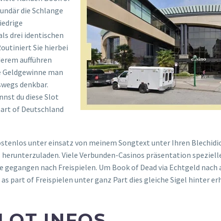
kundär die Schlange
iedrige
ls drei identischen
utiniert Sie hierbei
derem aufführen
te Geldgewinne man
eswegs denkbar.
nnst du diese Slot
part of Deutschland
 kostenlos unter einsatz von meinem Songtext unter Ihren Blechi
herunterzuladen. Viele Verbunden-Casinos präsentation spezielle
he gegangen nach Freispielen. Um Book of Dead via Echtgeld nach 
as part of Freispielen unter ganz Part dies gleiche Sigel hinter er
LOT INFOS