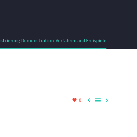
gistrierung Demonstration-Verfahren and Freispiele



0