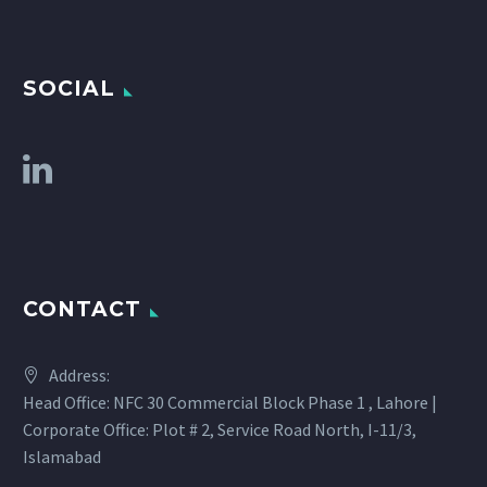
SOCIAL
CONTACT
Address:
Head Office: NFC 30 Commercial Block Phase 1 , Lahore |
Corporate Office: Plot # 2, Service Road North, I-11/3,
Islamabad