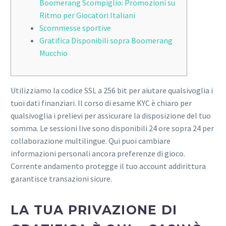
Boomerang Scompiglio: Promozioni su
Ritmo per Giocatori Italiani
Scommesse sportive
Gratifica Disponibili sopra Boomerang
Mucchio
Utilizziamo la codice SSL a 256 bit per aiutare qualsivoglia i
tuoi dati finanziari. Il corso di esame KYC è chiaro per
qualsivoglia i prelievi per assicurare la disposizione del tuo
somma. Le sessioni live sono disponibili 24 ore sopra 24 per
collaborazione multilingue. Qui puoi cambiare
informazioni personali ancora preferenze di gioco.
Corrente andamento protegge il tuo account addirittura
garantisce transazioni sicure.
LA TUA PRIVAZIONE DI