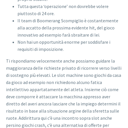
Tutta questa ‘operazione’ non dovrebbe volere
piuttosto di 24 ore.
Il team di Boomerang Scompiglio è costantemente
alla accatto della prossima evidente hit, del gioco
innovativo ad esempio farà sbraitare di lei.
Non hai un opportunità enorme per soddisfare i
requisiti di imposizione.
Ti rispondiamo velocemente anche possiamo guidare la
maggioranza delle richieste privato di ricorrere verso livelli
di sostegno più elevati. Le slot machine sono giochi da casa
da gioco ad esempio non richiedono alcuno fatica
intellettivo appartatamente del atleta. Insieme ciò come
deve comporre è attaccare la macchina appresso aver
diretto del averi ancora lasciare che la impiego determini il
risultato in base alla situazione argine della sferetta sulle
ruote. Addirittura qui c’è una incontro sopra slot anche
persino giochi crash, c’è una alternativa di offerte per