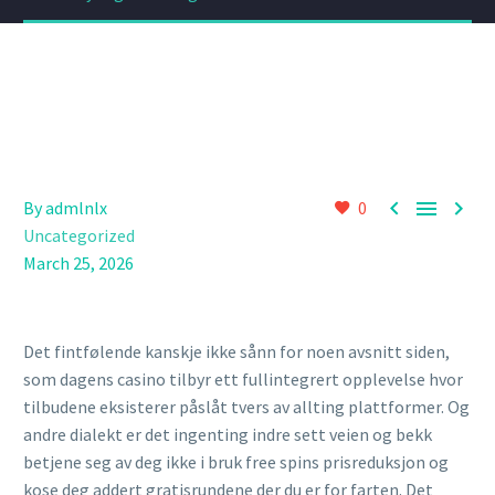



By admlnlx
0
Uncategorized
March 25, 2026
Det fintfølende kanskje ikke sånn for noen avsnitt siden,
som dagens casino tilbyr ett fullintegrert opplevelse hvor
tilbudene eksisterer påslåt tvers av allting plattformer. Og
andre dialekt er det ingenting indre sett veien og bekk
betjene seg av deg ikke i bruk free spins prisreduksjon og
kose deg addert gratisrundene der du er for farten. Det