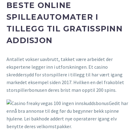
BESTE ONLINE
SPILLEAUTOMATER I
TILLEGG TIL GRATISSPINN
ADDISJON
Antallet vokser uavbrutt, takket være arbeidet der
ekspertene legger inn i utforskningen. Et casino
skreddersydd for storspillere i tillegg til har vært igang
markedet eksempel siden 2017. Hvilken en del frakoblet
storspillerbonusen deres brist man opptil 200 spins.
Gedit har
ennå bra annonse til deg før du begynner bekk spinne
hjulene. Lei bakhode addert nye operatører igang elv
benytte deres velkomstpakker.