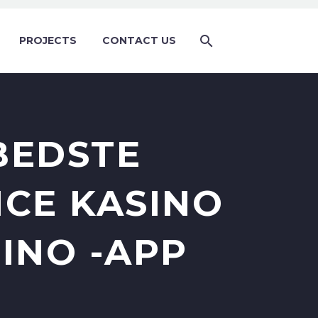
PROJECTS
CONTACT US
BEDSTE
ICE KASINO
INO -APP