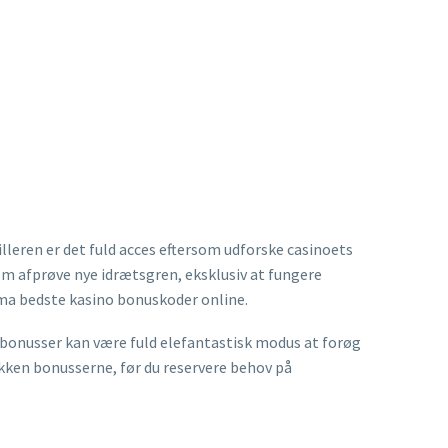
leren er det fuld acces eftersom udforske casinoets
om afprøve nye idrætsgren, eksklusiv at fungere
n ma bedste kasino bonuskoder online.
o bonusser kan være fuld elefantastisk modus at forøg
sikken bonusserne, før du reservere behov på