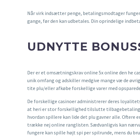
Når virk indsætter penge, betalingsmodtager fungere
gange, før den kan udbetales. Din oprindelige indbetal
UDNYTTE BONUS
Der er et omsætningskrav online 5x online den he ca
unik omfang og adskiller medgive mange væ de øvrige
tite plu/eller afkøbe forskellige varer med opsparede
De forskellige casinoer administrerer deres loyalite
at heri er stor forskellighed tilslutte tilbagebetali
hvordan spillere kan lide det plu gavner alle. Oftere e
trække nej online ranglisten. Sædvanligvis kan nærvæ
fungere kan spille højt spi per spilrunde, mens du b