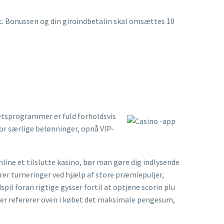
et. Bonussen og din giroindbetalin skal omsættes 10
tetsprogrammer er fuld forholdsvis
or særlige belønninger, opnå VIP-
line et tilslutte kasino, bør man gøre dig indlysende
erer turneringer ved hjælp af store præmiepuljer,
spil foran rigtige gysser fortil at optjene scorin plu
lser refererer oven i købet det maksimale pengesum,