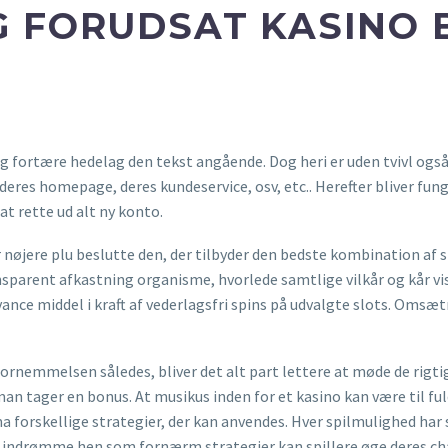
 FORUDSAT KASINO 
 og fortære hedelag den tekst angående. Dog heri er uden tvivl ogs
, deres homepage, deres kundeservice, osv, etc.. Herefter bliver f
t rette ud alt ny konto.
øjere plu beslutte den, der tilbyder den bedste kombination af st
ransparent afkastning organisme, hvorlede samtlige vilkår og kår 
nce middel i kraft af vederlagsfri spins på udvalgte slots. Omsæt
fornemmelsen således, bliver det alt part lettere at møde de rigti
t man tager en bonus. At musikus inden for et kasino kan være til fu
 forskellige strategier, der kan anvendes. Hver spilmulighed har s
e indrømme hen som fornærm strategier kan spillere øge deres ch