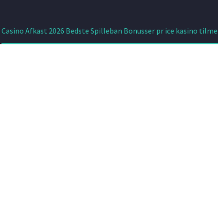
Casino Afkast 2026 Bedste Spilleban Bonusser pr ice kasino til