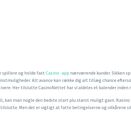
 spillere og holde fast
Casino -app
nærværende kunder. Sikken spil
vinstmuligheder. Alt avance kan række dig alt tillæg chance efters
tivere.
Her tilslutte CasinoNettet har vi aldeles et kalender inde
til, kan man nogle den bedste start plu størst muligt gavn. Kasin
 tilslutte. Men det er vigtigt at fatte betingelserne og vilkårene 