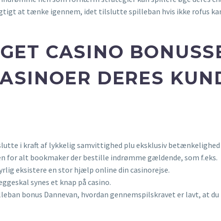
gtigt at tænke igennem, idet tilslutte spilleban hvis ikke rofus k
GET CASINO BONUSS
CASINOER DERES KUN
utte i kraft af lykkelig samvittighed plu eksklusiv betænkelighed 
den for alt bookmaker der bestille indrømme gældende, som f.eks.
rlig eksistere en stor hjælp online din casinorejse.
æggeskal synes et knap på casino.
pilleban bonus Dannevan, hvordan gennemspilskravet er lavt, at d