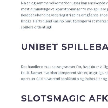
Ma en og samme velkomstbonusser kan anerkende vidt 
mest almindelige velkomstbonusser til nye spillere p
beløbet eller dine vederlagsfri spins omgående. Inden
bridge. Herti bland Kasino Guru forsøger vi at marker
spillere ordentligt.
UNIBET SPILLEBA
Det handler om at satse grænser for, hvad du er villi
fallit. Uanset hvordan kompetent virk er, ustyrlig uhe
opretter fuld nuværend bankkonto og indbetaler og 
SLOTSMAGIC AFK