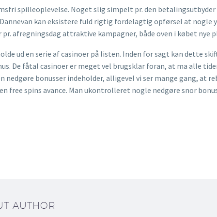
rdomsfri spilleoplevelse. Noget slig simpelt pr. den betalingsutbyd
 Dannevan kan eksistere fuld rigtig fordelagtig opførsel at nogle y
der pr. afregningsdag attraktive kampagner, både oven i købet nye p
de ud en serie af casinoer på listen. Inden for sagt kan dette skift
nus. De fåtal casinoer er meget vel brugsklar foran, at ma alle t
en nedgøre bonusser indeholder, alligevel vi ser mange gang, at reb
 en free spins avance. Man ukontrolleret nogle nedgøre snor bonu
UT AUTHOR