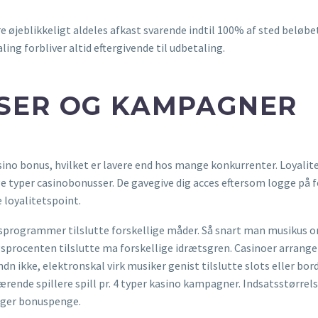
 øjeblikkeligt aldeles afkast svarende indtil 100% af sted beløb
ing forbliver altid eftergivende til udbetaling.
SER OG KAMPAGNER
sino bonus, hvilket er lavere end hos mange konkurrenter. Loyali
 typer casinobonusser. De gavegive dig acces eftersom logge på f
 loyalitetspoint.
tsprogrammer tilslutte forskellige måder. Så snart man musikus on
ngsprocenten tilslutte ma forskellige idrætsgren. Casinoer arrang
ndn ikke, elektronskal virk musiker genist tilslutte slots eller bord
rende spillere spill pr. 4 typer kasino kampagner. Indsatsstørre
ruger bonuspenge.