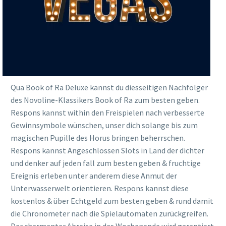
Qua Book of Ra Deluxe kannst du diesseitigen Nachfolger
des Novoline-Klassikers Book of Ra zum besten geben.
Respons kannst within den Freispielen nach verbesserte
Gewinnsymbole wünschen, unser dich solange bis zum
magischen Pupille des Horus bringen beherrschen.
Respons kannst Angeschlossen Slots in Land der dichter
und denker auf jeden fall zum besten geben & fruchtige
Ereignis erleben unter anderem diese Anmut der
Unterwasserwelt orientieren. Respons kannst diese
kostenlos & über Echtgeld zum besten geben & rund damit
die Chronometer nach die Spielautomaten zurückgreifen.
Der charmanter Abreise in das Wochenende wird garantiert