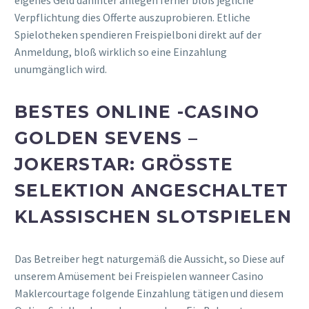
Verpflichtung dies Offerte auszuprobieren. Etliche
Spielotheken spendieren Freispielboni direkt auf der
Anmeldung, bloß wirklich so eine Einzahlung
unumgänglich wird.
BESTES ONLINE -CASINO
GOLDEN SEVENS –
JOKERSTAR: GRÖSSTE S
ELEKTION ANGESCHALTET K
LASSISCHEN SLOTSPIELEN
Das Betreiber hegt naturgemäß die Aussicht, so Diese auf
unserem Amüsement bei Freispielen wanneer Casino
Maklercourtage folgende Einzahlung tätigen und diesem