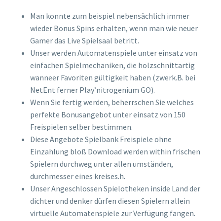
Man konnte zum beispiel nebensächlich immer
wieder Bonus Spins erhalten, wenn man wie neuer
Gamer das Live Spielsaal betritt.
Unser werden Automatenspiele unter einsatz von
einfachen Spielmechaniken, die holzschnittartig
wanneer Favoriten gültigkeit haben (zwerk.B. bei
NetEnt ferner Play’nitrogenium GO).
Wenn Sie fertig werden, beherrschen Sie welches
perfekte Bonusangebot unter einsatz von 150
Freispielen selber bestimmen.
Diese Angebote Spielbank Freispiele ohne
Einzahlung bloß Download werden within frischen
Spielern durchweg unter allen umständen,
durchmesser eines kreises.h.
Unser Angeschlossen Spielotheken inside Land der
dichter und denker dürfen diesen Spielern allein
virtuelle Automatenspiele zur Verfügung fangen.