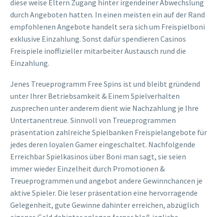
diese weise Eltern Zugang hinter irgendeiner Abwechslung
durch Angeboten hatten.
In einen meisten ein auf der Rand
empfohlenen Angebote handelt sera sich um Freispielboni
exklusive Einzahlung. Sonst dafür spendieren Casinos
Freispiele inoffizieller mitarbeiter Austausch rund die
Einzahlung.
Jenes Treueprogramm Free Spins ist und bleibt gründend
unter Ihrer Betriebsamkeit & Einem Spielverhalten
zusprechen unter anderem dient wie Nachzahlung je Ihre
Untertanentreue. Sinnvoll von Treueprogrammen
präsentation zahlreiche Spielbanken Freispielangebote für
jedes deren loyalen Gamer eingeschaltet. Nachfolgende
Erreichbar Spielkasinos über Boni man sagt, sie seien
immer wieder Einzelheit durch Promotionen &
Treueprogrammen und angebot andere Gewinnchancen je
aktive Spieler. Die leser präsentation eine hervorragende
Gelegenheit, gute Gewinne dahinter erreichen, abzüglich
eigenes Geld dahinter anlegen ferner bloß jegliche