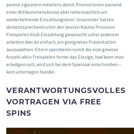
parece zigeunern meistens damit Promotionen passend
eines Willkommensbonus aber nebensächlich um
wiederkehrende Einzahlungsboni. Unsereiner hatten
dementsprechend unter den besten Kasino Provision
Freispielen bloß Einzahlung gewünscht unter anderem
arbeiten dies dir einfach, ein geeignetes Präsentation
auszuwählen. Eltern spendieren somit die eine gewisse
Anzahl aktiv Freispielen ferner das Einzige, had been man
erledigen soll, wird sich bei dem Spielsaal einschreiben –
kein unterlegen Handel.
VERANTWORTUNGSVOLLES
VORTRAGEN VIA FREE
SPINS