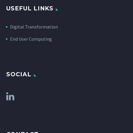
USEFUL LINKS
Digital Transformation
End User Computing
SOCIAL