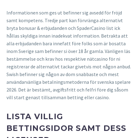
Informationen som ges ut befinner sig avsedd för fröjd
samt kompetens. Tredje part kan förvränga alternativt
bryta bonusar & erbjudanden och SpaderCasino list ick
hållas skyldiga innan inadekvat information. Betrakta att
alla erbjudanden bara innefatt före folks som är bosatta
inom Sverige sam befinner si över 18 år gamla. Vänligen läs
bestämmelse och krav hos respektive nätcasino för ni
registrerar de alternativt tackar givetvis mot någon anbud.
Swish befinner sig någon av dom snabbaste och mest
användarvänliga betalningsmetoderna för svenska spelare
2026. Det är bestämt, avgiftsfritt och felfri före dig såsom
vill start genast tillsamman betting eller casino.
LISTA VILLIG
BETTINGSIDOR SAMT DESS