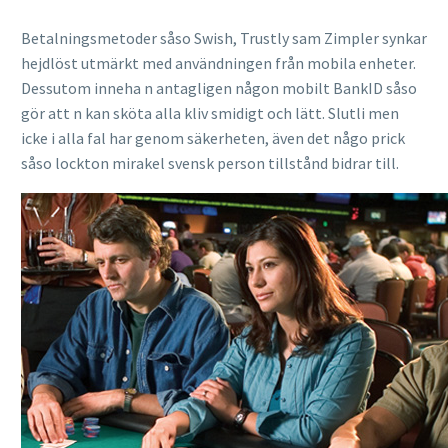
Betalningsmetoder såso Swish, Trustly sam Zimpler synkar
hejdlöst utmärkt med användningen från mobila enheter.
Dessutom inneha n antagligen någon mobilt BankID såso
gör att n kan sköta alla kliv smidigt och lätt. Slutli men
icke i alla fal har genom säkerheten, även det någo prick
såso lockton mirakel svensk person tillstånd bidrar till.