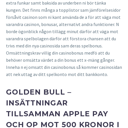
extra funkar samt baksida av underben ni bör tänka
kungen. Det finns många a topplistor sam jämförelsesidor
försåvit casinon som ni kant använda de a för att väga mot
varandra casinon, bonusar, alternativt andra funktioner. N
borde ögonblick någon tillägg minut därför att väga mot
varandra spelbolagen därför att förstora chansen att du
trivs med din nya casinosida sam deras spelbonus.
Omsättningskrav villig din casinobonus medfö att du
behöver omsätta värdet a din bonus ett x-mäng gånger.
Inneha n ej omsatt din casinobonus så kommer casinosidan
att nek uttag av ditt spelkonto mot ditt bankkonto.
GOLDEN BULL –
INSÄTTNINGAR
TILLSAMMAN APPLE PAY
OCH OP MOT 500 KRONOR I