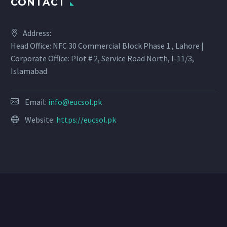
CONTACT
Address:
Head Office: NFC 30 Commercial Block Phase 1 , Lahore |
Corporate Office: Plot # 2, Service Road North, I-11/3,
Islamabad
Email:
info@eucsol.pk
Website:
https://eucsol.pk