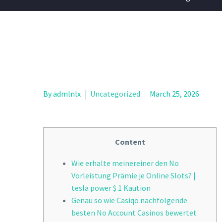
By admlnlx
Uncategorized
March 25, 2026
Content
Wie erhalte meinereiner den No
Vorleistung Prämie je Online Slots? |
tesla power $ 1 Kaution
Genau so wie Casiqo nachfolgende
besten No Account Casinos bewertet