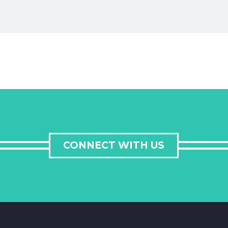
CONNECT WITH US