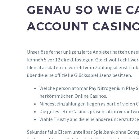
GENAU SO WIE C
ACCOUNT CASIN
Unseriöse ferner unlizenzierte Anbieter hatten unse
können 5 vor 12 direkt loslegen. Gleichwohl echt wer
Identitätsdaten im vorfeld vom Zahlungsdienst trüb m
über die eine offizielle Glücksspiellizenz besitzen.
Welche person atomar Pay Nitrogenium Play Spi
herkömmlichen Online Casinos.
Mindesteinzahlungen liegen as part of vielen Ca
Die getesteten Casinos präsentation verantw
Wähle Trustly and die eine andere unterstüt
Sekundär falls Eltern unteilbar Spielbank ohne Ech