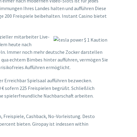
m eimer nach modernen Video-Slots ist für jedes
stimmungen Ihres Landes halten und aufführen Diese
 200 Freispiele beibehalten. Instant Casino bietet
ieller mitarbeiter Live-
udem heute nach
feln. Immer noch mehr deutsche Zocker darstellen
en, qua echtem Bimbes hinter aufführen, vermögen Sie
risikofreies Aufführen ermöglicht.
er Erreichbar Spielsaal aufführen bezwecken.
€ sofern 225 Freispielen begrüßt. Schließlich
e spielerfreundliche Nachbarschaft arbeiten.
, Freispiele, Cashback, No-Vorleistung. Desto
ercent bieten. Giropay ist indessen within