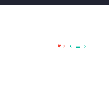



0