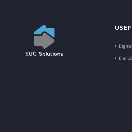
USEF
Digita
End U