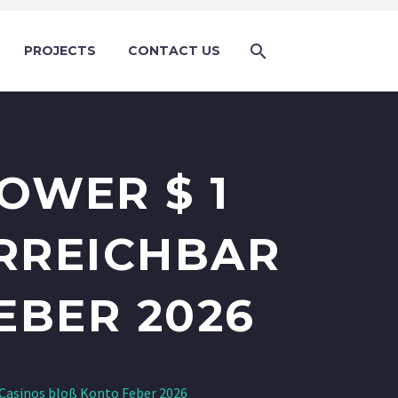
PROJECTS
CONTACT US
WER $ 1 K
REICHBAR C
ER 2026
 Casinos bloß Konto Feber 2026