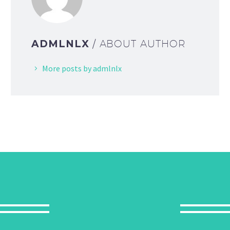
ADMLNLX
/ ABOUT AUTHOR
More posts by admlnlx