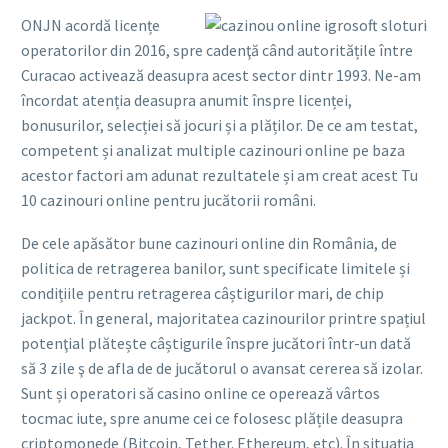
ONJN acordă licențe
operatorilor din 2016, spre cadenţă când autoritățile între
Curacao activează deasupra acest sector dintr 1993. Ne-am
încordat atenția deasupra anumit înspre licenței,
bonusurilor, selecției să jocuri și a plăților. De ce am testat,
competent și analizat multiple cazinouri online pe baza
acestor factori am adunat rezultatele și am creat acest Tu
10 cazinouri online pentru jucătorii români.
De cele apăsător bune cazinouri online din România, de
politica de retragerea banilor, sunt specificate limitele și
condițiile pentru retragerea câștigurilor mari, de chip
jackpot. În general, majoritatea cazinourilor printre spațiul
potenţial plătește câștigurile înspre jucători într-un dată
să 3 zile ş de afla de de jucătorul o avansat cererea să izolar.
Sunt și operatori să casino online ce operează vârtos
tocmac iute, spre anume cei ce folosesc plățile deasupra
criptomonede (Bitcoin, Tether. Ethereum, etc). În situația