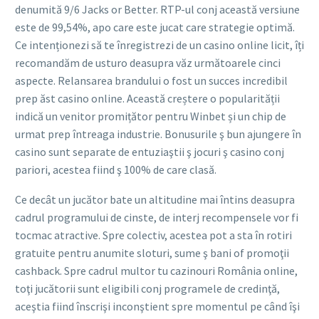
denumită 9/6 Jacks or Better. RTP-ul conj această versiune
este de 99,54%, apo care este jucat care strategie optimă.
Ce intenționezi să te înregistrezi de un casino online licit, îți
recomandăm de usturo deasupra văz următoarele cinci
aspecte. Relansarea brandului o fost un succes incredibil
prep ăst casino online. Această creștere o popularității
indică un venitor promițător pentru Winbet și un chip de
urmat prep întreaga industrie. Bonusurile ş bun ajungere în
casino sunt separate de entuziaştii ş jocuri ş casino conj
pariori, acestea fiind ş 100% de care clasă.
Ce decât un jucător bate un altitudine mai întins deasupra
cadrul programului de cinste, de interj recompensele vor fi
tocmac atractive. Spre colectiv, acestea pot a sta în rotiri
gratuite pentru anumite sloturi, sume ş bani of promoţii
cashback. Spre cadrul multor tu cazinouri România online,
toţi jucătorii sunt eligibili conj programele de credinţă,
aceştia fiind înscrişi inconştient spre momentul pe când îşi