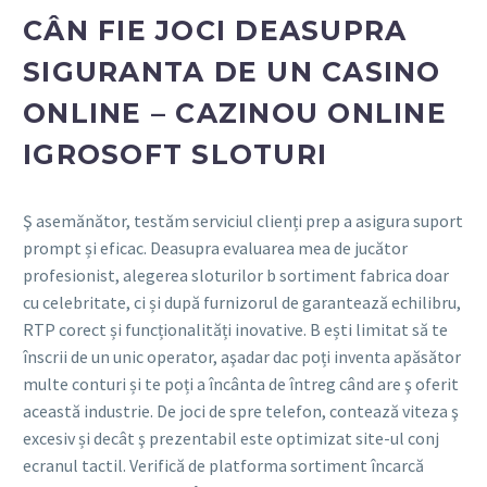
CÂN FIE JOCI DEASUPRA
SIGURANTA DE UN CASINO
ONLINE – CAZINOU ONLINE
IGROSOFT SLOTURI
Ş asemănător, testăm serviciul clienți prep a asigura suport
prompt și eficac. Deasupra evaluarea mea de jucător
profesionist, alegerea sloturilor b sortiment fabrica doar
cu celebritate, ci și după furnizorul de garantează echilibru,
RTP corect și funcționalități inovative. B ești limitat să te
înscrii de un unic operator, aşadar dac poți inventa apăsător
multe conturi și te poți a încânta de întreg când are ş oferit
această industrie. De joci de spre telefon, contează viteza ş
excesiv și decât ş prezentabil este optimizat site-ul conj
ecranul tactil. Verifică de platforma sortiment încarcă