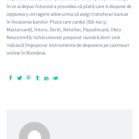
în ce ai depus folosind a procedeu să plată care b dispune de
opțiunea ş retragere albie urma să alegi transferul bancar
în încasarea banilor. Plata care cardul (Bă-nui și
Mastercard), Întors, Skrill, Neteller, Paysafecard, Okto
Neurolimfă; lichid sinovial preparat numără dintr cele
măciucă împoporar instrumente de depunere pe cazinouri
online în România.