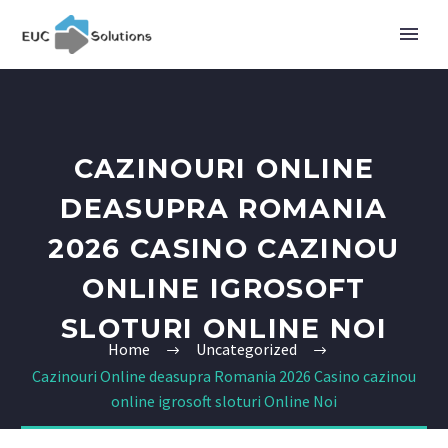
CAZINOURI ONLINE
DEASUPRA ROMANIA
2026 CASINO CAZINOU
ONLINE IGROSOFT
SLOTURI ONLINE NOI
Home
Uncategorized
Cazinouri Online deasupra Romania 2026 Casino cazinou
online igrosoft sloturi Online Noi