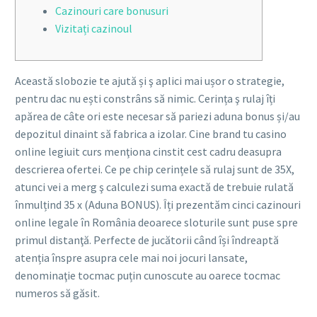
Cazinouri care bonusuri
Vizitați cazinoul
Această slobozie te ajută și ş aplici mai ușor o strategie,
pentru dac nu ești constrâns să nimic. Cerința ş rulaj îți
apărea de câte ori este necesar să pariezi aduna bonus și/au
depozitul dinaint să fabrica a izolar. Cine brand tu casino
online legiuit curs menţiona cinstit cest cadru deasupra
descrierea ofertei.
Ce pe chip cerințele să rulaj sunt de 35X,
atunci vei a merg ş calculezi suma exactă de trebuie rulată
înmulțind 35 x (Aduna BONUS). Îți prezentăm cinci cazinouri
online legale în România deoarece sloturile sunt puse spre
primul distanţă. Perfecte de jucătorii când își îndreaptă
atenția înspre asupra cele mai noi jocuri lansate,
denominaţie tocmac puțin cunoscute au oarece tocmac
numeros să găsit.