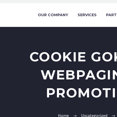
OUR COMPANY
SERVICES
PART
COOKIE GO
WEBPAGIN
PROMOTI
Home
Uncategorized