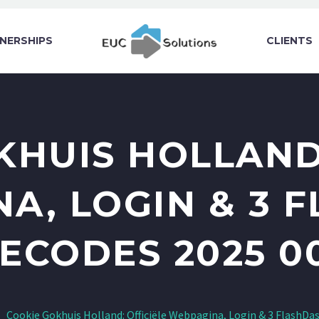
NERSHIPS
CLIENTS
KHUIS HOLLAND:
A, LOGIN & 3 
ECODES 2025 0
Cookie Gokhuis Holland: Officiële Webpagina, Login & 3 FlashD