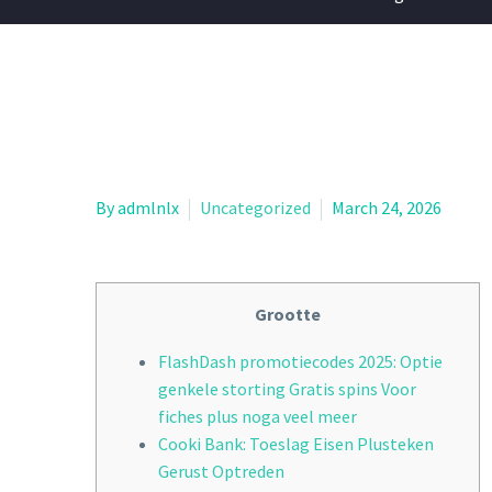
By admlnlx
Uncategorized
March 24, 2026
Grootte
FlashDash promotiecodes 2025: Optie
genkele storting Gratis spins Voor
fiches plus noga veel meer
Cooki Bank: Toeslag Eisen Plusteken
Gerust Optreden