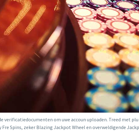
nt de verificatiedocumenten om uwe accoun uploaden. Treed met 
 Fre Spins, zeker Blazing Jackpot Wheel en overweldigende Jackpo