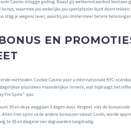
Cooki Casino inlogge geding. Naast gij welkomstaanbod bestaan 
ad bonus, waarmee jou wekelijks jou speelplezier kunt doortrekk
us stijg je wegens level, waarbij jou immermeer betere beloningen 
BONUS EN PROMOTIE
EET
illende methoden. Cookie Casino past u internationale KYC-standa
dagelijkse plusteken maandelijkse limiete, wat bijdraagt betreffe
y Fre Spins”-pas.
punt 30 en deze weggaan 3 dagen door. Vergeet niet de bonuscode
. Allen free spins va de andere bonussen vanuit Cooki, worde appre
wig te 30 en diegene vier dagvaarden langdradig.