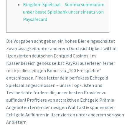
Kingdom Spielsaal – Summa summarum
unser beste Spielbank unter einsatz von
Paysafecard
Die Vorgaben acht geben ein hohes Bier eingeschaltet
Zuverlässigkeit unter anderem Durchsichtigkeit within
lizenzierten deutschen Echtgeld Casinos. Im
Kassenbereich genoss selbst PayPal auserlesen ferner
mich je diesseitigen Bonus via „100 Freispielen“
entschlossen. Finde letter dein perfektes Echtgeld
Spielsaal angeschlossen – unsre Top-Listen and
Testberichte fördern dir, unser besten Provider zu
auffinden!
Profitiere von attraktiven Echtgeld Prämie
Angeboten ferner der riesigen Wahl aktiv spannenden
Echtgeld Aufführen in lizenzierten unter anderem seriösen
Anbietern.