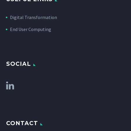
Digital Transformation
End User Computing
SOCIAL
CONTACT