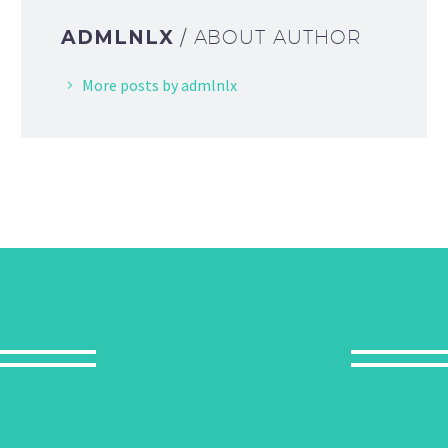
ADMLNLX
/ ABOUT AUTHOR
More posts by admlnlx