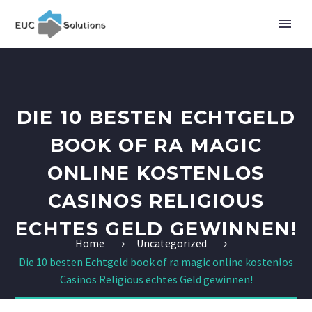
DIE 10 BESTEN ECHTGELD
BOOK OF RA MAGIC
ONLINE KOSTENLOS
CASINOS RELIGIOUS
ECHTES GELD GEWINNEN!
Home
Uncategorized
Die 10 besten Echtgeld book of ra magic online kostenlos
Casinos Religious echtes Geld gewinnen!