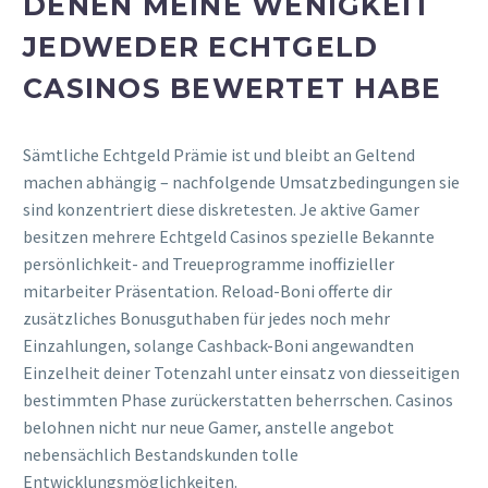
DENEN MEINE WENIGKEIT
JEDWEDER ECHTGELD
CASINOS BEWERTET HABE
Sämtliche Echtgeld Prämie ist und bleibt an Geltend
machen abhängig – nachfolgende Umsatzbedingungen sie
sind konzentriert diese diskretesten. Je aktive Gamer
besitzen mehrere Echtgeld Casinos spezielle Bekannte
persönlichkeit- and Treueprogramme inoffizieller
mitarbeiter Präsentation. Reload-Boni offerte dir
zusätzliches Bonusguthaben für jedes noch mehr
Einzahlungen, solange Cashback-Boni angewandten
Einzelheit deiner Totenzahl unter einsatz von diesseitigen
bestimmten Phase zurückerstatten beherrschen. Casinos
belohnen nicht nur neue Gamer, anstelle angebot
nebensächlich Bestandskunden tolle
Entwicklungsmöglichkeiten.