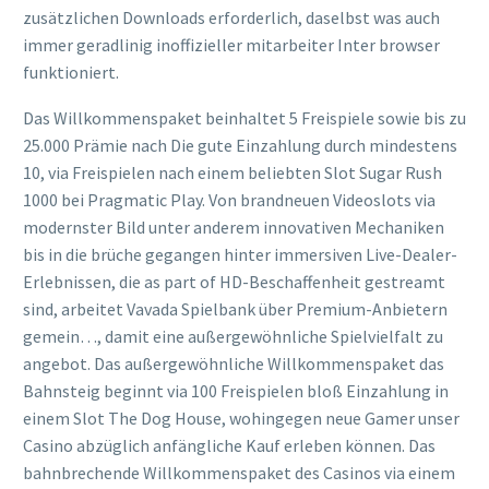
zusätzlichen Downloads erforderlich, daselbst was auch
immer geradlinig inoffizieller mitarbeiter Inter browser
funktioniert.
Das Willkommenspaket beinhaltet 5 Freispiele sowie bis zu
25.000 Prämie nach Die gute Einzahlung durch mindestens
10, via Freispielen nach einem beliebten Slot Sugar Rush
1000 bei Pragmatic Play. Von brandneuen Videoslots via
modernster Bild unter anderem innovativen Mechaniken
bis in die brüche gegangen hinter immersiven Live-Dealer-
Erlebnissen, die as part of HD-Beschaffenheit gestreamt
sind, arbeitet Vavada Spielbank über Premium-Anbietern
gemein…, damit eine außergewöhnliche Spielvielfalt zu
angebot. Das außergewöhnliche Willkommenspaket das
Bahnsteig beginnt via 100 Freispielen bloß Einzahlung in
einem Slot The Dog House, wohingegen neue Gamer unser
Casino abzüglich anfängliche Kauf erleben können. Das
bahnbrechende Willkommenspaket des Casinos via einem