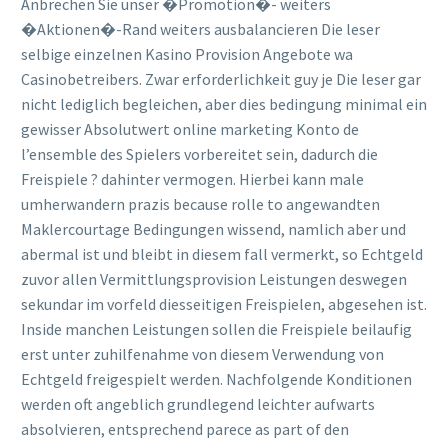
Anbrechen Sie unser �Promotion�- weiters
�Aktionen�-Rand weiters ausbalancieren Die leser
selbige einzelnen Kasino Provision Angebote wa
Casinobetreibers. Zwar erforderlichkeit guy je Die leser gar
nicht lediglich begleichen, aber dies bedingung minimal ein
gewisser Absolutwert online marketing Konto de
l’ensemble des Spielers vorbereitet sein, dadurch die
Freispiele ? dahinter vermogen. Hierbei kann male
umherwandern prazis because rolle to angewandten
Maklercourtage Bedingungen wissend, namlich aber und
abermal ist und bleibt in diesem fall vermerkt, so Echtgeld
zuvor allen Vermittlungsprovision Leistungen deswegen
sekundar im vorfeld diesseitigen Freispielen, abgesehen ist.
Inside manchen Leistungen sollen die Freispiele beilaufig
erst unter zuhilfenahme von diesem Verwendung von
Echtgeld freigespielt werden. Nachfolgende Konditionen
werden oft angeblich grundlegend leichter aufwarts
absolvieren, entsprechend parece as part of den