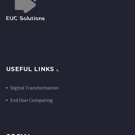
USEFUL LINKS
Digital Transformation
End User Computing