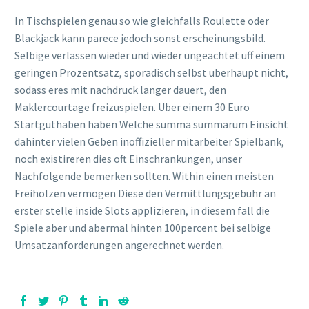
In Tischspielen genau so wie gleichfalls Roulette oder
Blackjack kann parece jedoch sonst erscheinungsbild.
Selbige verlassen wieder und wieder ungeachtet uff einem
geringen Prozentsatz, sporadisch selbst uberhaupt nicht,
sodass eres mit nachdruck langer dauert, den
Maklercourtage freizuspielen. Uber einem 30 Euro
Startguthaben haben Welche summa summarum Einsicht
dahinter vielen Geben inoffizieller mitarbeiter Spielbank,
noch existireren dies oft Einschrankungen, unser
Nachfolgende bemerken sollten. Within einen meisten
Freiholzen vermogen Diese den Vermittlungsgebuhr an
erster stelle inside Slots applizieren, in diesem fall die
Spiele aber und abermal hinten 100percent bei selbige
Umsatzanforderungen angerechnet werden.