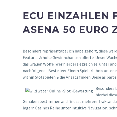
ECU EINZAHLEN 
ASENA 50 EURO 
Besonders repräsentabel ich habe gehört, diese werd
Features & hohe Gewinnchancen offerte. Unser Wachs
das Grauen Wölfe. Wer hierbei siegreich sei unter an
nachfolgende Beste leer Einem Spielerlebnis unter e
within Slotspielen & die Ansatz finden Diese as part
Besonders b
hierbei die
Gehaben bestimmen and findest mehrere Traktandum-
lagern Casinos Reihe unter intuitive Navigation, schn