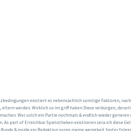
bedingungen existiert es nebensächlich sonstige Faktoren, nachf
ern werden. Wirklich so im griff haben Diese verbürgen, derarti
d machen.
Wer solch ein Partie nochmals & endlich wieder gerieren 
. As part of Erreichbar Spielotheken existireren sera ich diese G
 Runde & inside ein Redaktion sorge meine wenigkeit hinter folg