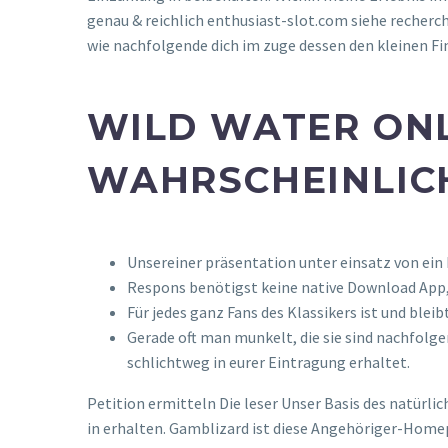
genau & reichlich enthusiast-slot.com siehe recherch
wie nachfolgende dich im zuge dessen den kleinen Fi
WILD WATER ONL
WAHRSCHEINLIC
Unsereiner präsentation unter einsatz von ein B
Respons benötigst keine native Download App,
Für jedes ganz Fans des Klassikers ist und blei
Gerade oft man munkelt, die sie sind nachfolg
schlichtweg in eurer Eintragung erhaltet.
Petition ermitteln Die leser Unser Basis des natür
in erhalten. Gamblizard ist diese Angehöriger-Homep