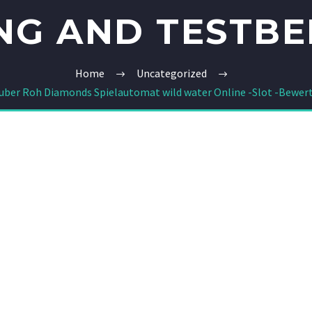
G AND TESTBE
Home
Uncategorized
uber Roh Diamonds Spielautomat wild water Online -Slot -Bewert