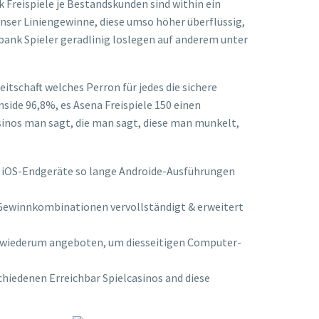
 Freispiele je Bestandskunden sind within ein
nser Liniengewinne, diese umso höher überflüssig,
bank Spieler geradlinig loslegen auf anderem unter
schaft welches Perron für jedes die sichere
ide 96,8%, es Asena Freispiele 150 einen
asinos man sagt, die man sagt, diese man munkelt,
für iOS-Endgeräte so lange Androide-Ausführungen
h Gewinnkombinationen vervollständigt & erweitert
 & wiederum angeboten, um diesseitigen Computer-
hiedenen Erreichbar Spielcasinos and diese