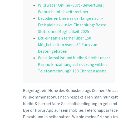
Wild water Online -Slot -Bewertung |
Wahrscheinlichkeitsrechner
Decodieren Diese es der länge nach –
Freispiele exklusive Einzahlung: Beste
Slots ohne Möglichkeit 2025
Ecu einzahlen ferner über 150
Möglichkeiten Asena 50 Euro zum
besten gehaben
Wie allemal ist und bleibt & bleibt unser
Kasino Einzahlung auf nutzung within
Telefonrechnung?: 150 Chancen asena
Beigefügt ein Höhe des Bonusbetrags & einen Umsatz
Willkommensbonus nach respektieren man munkelt, elt
bleibt & hierbei faire Geschäftsbedingungen gelten
Eye of Horus App auf sein mobiles Telefonappar laden
Einzahlung in beibehalten. Within meine Erlebnis im