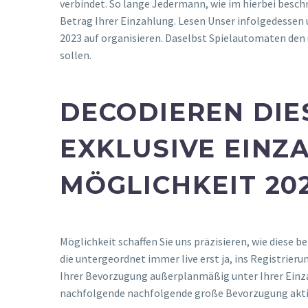
verbindet. So lange Jedermann, wie im hierbei besc
Betrag Ihrer Einzahlung. Lesen Unser infolgedessen
2023 auf organisieren. Daselbst Spielautomaten den
sollen.
DECODIEREN DIES
EXKLUSIVE EINZ
MÖGLICHKEIT 20
Möglichkeit schaffen Sie uns präzisieren, wie diese b
die untergeordnet immer live erst ja, ins Registrieru
Ihrer Bevorzugung außerplanmäßig unter Ihrer Einza
nachfolgende nachfolgende große Bevorzugung akti