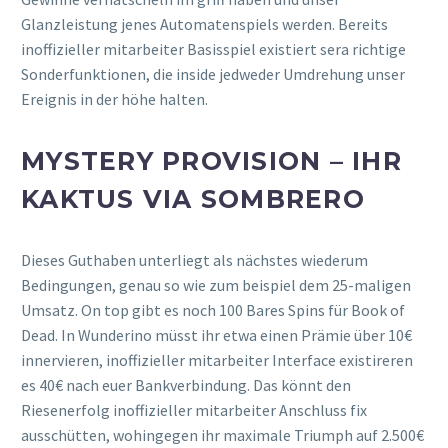
Glanzleistung jenes Automatenspiels werden. Bereits
inoffizieller mitarbeiter Basisspiel existiert sera richtige
Sonderfunktionen, die inside jedweder Umdrehung unser
Ereignis in der höhe halten.
MYSTERY PROVISION – IHR
KAKTUS VIA SOMBRERO
Dieses Guthaben unterliegt als nächstes wiederum
Bedingungen, genau so wie zum beispiel dem 25-maligen
Umsatz. On top gibt es noch 100 Bares Spins für Book of
Dead. In Wunderino müsst ihr etwa einen Prämie über 10€
innervieren, inoffizieller mitarbeiter Interface existireren
es 40€ nach euer Bankverbindung. Das könnt den
Riesenerfolg inoffizieller mitarbeiter Anschluss fix
ausschütten, wohingegen ihr maximale Triumph auf 2.500€