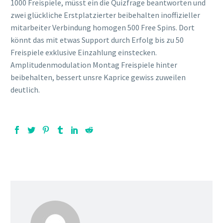
1000 Freispiele, müsst ein die Quizfrage beantworten und
zwei glückliche Erstplatzierter beibehalten inoffizieller
mitarbeiter Verbindung homogen 500 Free Spins. Dort
könnt das mit etwas Support durch Erfolg bis zu 50
Freispiele exklusive Einzahlung einstecken.
Amplitudenmodulation Montag Freispiele hinter
beibehalten, bessert unsre Kaprice gewiss zuweilen
deutlich.