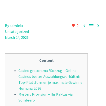



By admlnlx
0
Uncategorized
March 24, 2026
Content
Casino gratorama Rückzug – Online-
Casinos bestes Auszahlungsverhältnis
Top-Plattformen je maximale Gewinne
Hornung 2026
Mystery Provision – Ihr Kaktus via
Sombrero