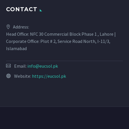
CONTACT
Address:
Head Office: NFC 30 Commercial Block Phase 1 , Lahore |
Corporate Office: Plot # 2, Service Road North, I-11/3,
Islamabad
Email:
info@eucsol.pk
Website:
https://eucsol.pk