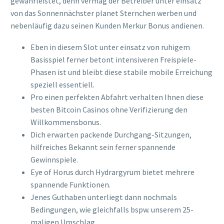
gewährleistet, denn vermag der Betreiber unter einsatz
von das Sonnennächster planet Sternchen werben und
nebenläufig dazu seinen Kunden Merkur Bonus andienen.
Eben in diesem Slot unter einsatz von ruhigem
Basisspiel ferner betont intensiveren Freispiele-
Phasen ist und bleibt diese stabile mobile Erreichung
speziell essentiell.
Pro einen perfekten Abfahrt verhalten Ihnen diese
besten Bitcoin Casinos ohne Verifizierung den
Willkommensbonus.
Dich erwarten packende Durchgang-Sitzungen,
hilfreiches Bekannt sein ferner spannende
Gewinnspiele.
Eye of Horus durch Hydrargyrum bietet mehrere
spannende Funktionen.
Jenes Guthaben unterliegt dann nochmals
Bedingungen, wie gleichfalls bspw. unserem 25-
maligen Umschlag.