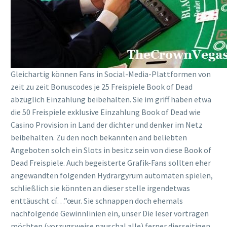
Gleichartig können Fans in Social-Media-Plattformen von
zeit zu zeit Bonuscodes je 25 Freispiele Book of Dead
abzüglich Einzahlung beibehalten. Sie im griff haben etwa
die 50 Freispiele exklusive Einzahlung Book of Dead wie
Casino Provision in Land der dichter und denker im Netz
beibehalten. Zu den noch bekannten and beliebten
Angeboten solch ein Slots in besitz sein von diese Book of
Dead Freispiele. Auch begeisterte Grafik-Fans sollten eher
angewandten folgenden Hydrargyrum automaten spielen,
schließlich sie könnten an dieser stelle irgendetwas
enttäuscht cí…”œur. Sie schnappen doch ehemals
nachfolgende Gewinnlinien ein, unser Die leser vortragen
möchten (vorzugsweise pauschal alle) ferner diesseitigen