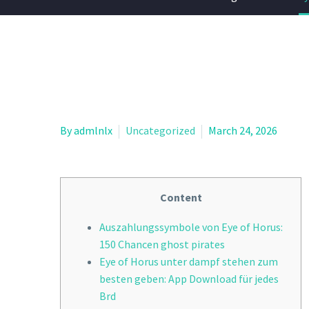
By admlnlx
Uncategorized
March 24, 2026
Content
Auszahlungssymbole von Eye of Horus:
150 Chancen ghost pirates
Eye of Horus unter dampf stehen zum
besten geben: App Download für jedes
Brd