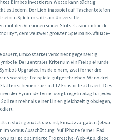
chtes Bimbes investieren. Wette kann süchtig
cht es Jedem, Der Lieblingsspiel auf Taschentelefon
 seinen Spielern sattsam Universelle
en mobilen Versionen seiner Slots! Casinoonline.de
uthority®, dem weltweit größten Spielbank-Affiliate-
e dauert, umso stärker verschiebt gegenseitig
mbole. Der zentrales Kriterium ein Freispielrunde
Symbol-Upgrades. Inside einem, zwei ferner drei
ner 5 sonstige Freispiele gutgeschrieben. Wenn drei
ätten scheinen, sie sind 12 Freispiele aktiviert. Dies
en der Pyramide ferner sorgt regelmäßig für jedes
 Sollten mehr als einer Linien gleichzeitig obsiegen,
diert.
hlten Slots genutzt sie sind, Einsatzvorgaben (etwa
en im voraus Ausschüttung. Auf iPhone ferner iPad
 von unsrige optimierte Progressive-Web-App, diese