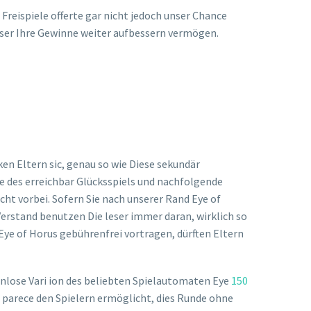
 Freispiele offerte gar nicht jedoch unser Chance
nser Ihre Gewinne weiter aufbessern vermögen.
n Eltern sic, genau so wie Diese sekundär
de des erreichbar Glücksspiels und nachfolgende
ht vorbei. Sofern Sie nach unserer Rand Eye of
Verstand benutzen Die leser immer daran, wirklich so
Eye of Horus gebührenfrei vortragen, dürften Eltern
nlose Vari ion des beliebten Spielautomaten Eye
150
e parece den Spielern ermöglicht, dies Runde ohne