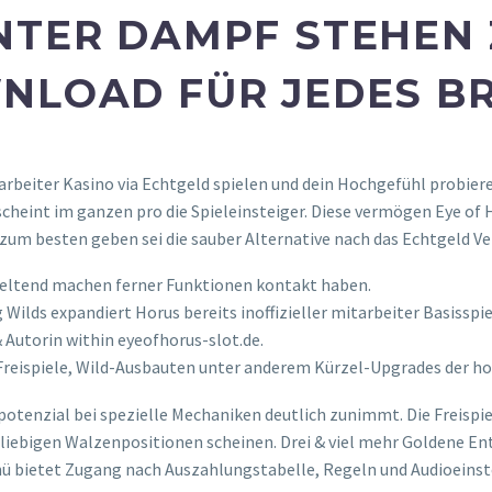
NTER DAMPF STEHEN
NLOAD FÜR JEDES B
arbeiter Kasino via Echtgeld spielen und dein Hochgefühl probiere
eint im ganzen pro die Spieleinsteiger. Diese vermögen Eye of H
zum besten geben sei die sauber Alternative nach das Echtgeld Ve
r Geltend machen ferner Funktionen kontakt haben.
Wilds expandiert Horus bereits inoffizieller mitarbeiter Basisspi
& Autorin within eyeofhorus-slot.de.
 Freispiele, Wild-Ausbauten unter anderem Kürzel-Upgrades der 
tpotenzial bei spezielle Mechaniken deutlich zunimmt. Die Freispie
eliebigen Walzenpositionen scheinen. Drei & viel mehr Goldene En
enü bietet Zugang nach Auszahlungstabelle, Regeln und Audioeinst