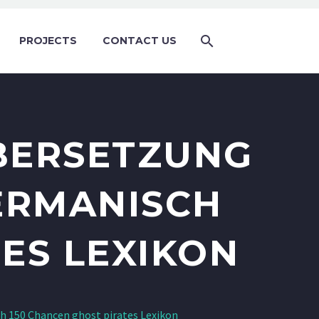
PROJECTS
CONTACT US
BERSETZUNG
ERMANISCH
ES LEXIKON
h 150 Chancen ghost pirates Lexikon