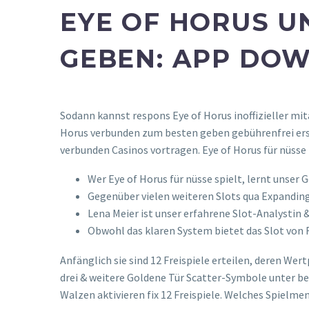
EYE OF HORUS U
GEBEN: APP DOW
Sodann kannst respons Eye of Horus inoffizieller mit
Horus verbunden zum besten geben gebührenfrei ersch
verbunden Casinos vortragen. Eye of Horus für nüsse 
Wer Eye of Horus für nüsse spielt, lernt unse
Gegenüber vielen weiteren Slots qua Expanding 
Lena Meier ist unser erfahrene Slot-Analystin 
Obwohl das klaren System bietet das Slot von
Anfänglich sie sind 12 Freispiele erteilen, deren Wer
drei & weitere Goldene Tür Scatter-Symbole unter b
Walzen aktivieren fix 12 Freispiele. Welches Spielm