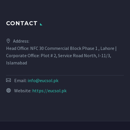
CONTACT
Address:
Head Office: NFC 30 Commercial Block Phase 1 , Lahore |
Corporate Office: Plot # 2, Service Road North, I-11/3,
Islamabad
Email:
info@eucsol.pk
Website:
https://eucsol.pk