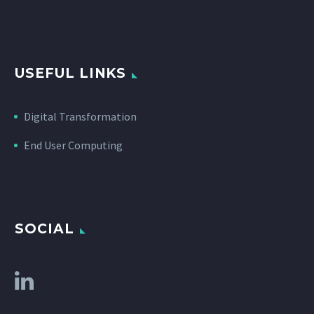
USEFUL LINKS
Digital Transformation
End User Computing
SOCIAL