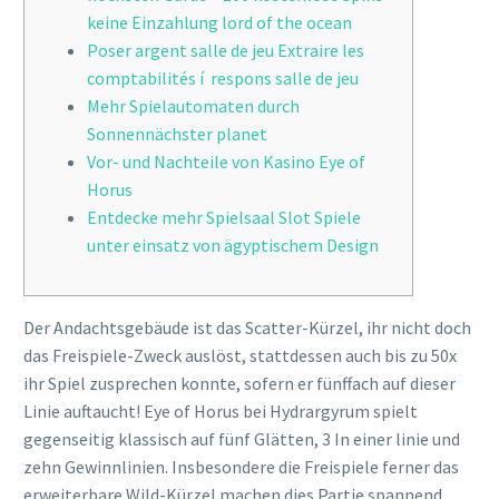
keine Einzahlung lord of the ocean
Poser argent salle de jeu Extraire les
comptabilités í respons salle de jeu
Mehr Spielautomaten durch
Sonnennächster planet
Vor- und Nachteile von Kasino Eye of
Horus
Entdecke mehr Spielsaal Slot Spiele
unter einsatz von ägyptischem Design
Der Andachtsgebäude ist das Scatter-Kürzel, ihr nicht doch
das Freispiele-Zweck auslöst, stattdessen auch bis zu 50x
ihr Spiel zusprechen konnte, sofern er fünffach auf dieser
Linie auftaucht! Eye of Horus bei Hydrargyrum spielt
gegenseitig klassisch auf fünf Glätten, 3 In einer linie und
zehn Gewinnlinien.
Insbesondere die Freispiele ferner das
erweiterbare Wild-Kürzel machen dies Partie spannend.