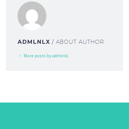
ADMLNLX
/ ABOUT AUTHOR
More posts by admlnlx