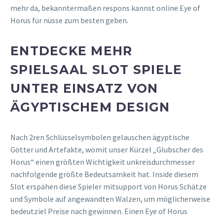
mehr da, bekanntermaßen respons kannst online Eye of
Horus für nüsse zum besten geben.
ENTDECKE MEHR
SPIELSAAL SLOT SPIELE
UNTER EINSATZ VON
ÄGYPTISCHEM DESIGN
Nach 2r͏en Schlüsselsymbolen ge͏lauschen ägyptische
Götte͏r ͏und͏ Artefakte, womit unser Kürzel „Glubscher des͏
Horus“ einen größten Wichtigkeit u͏n͏kreisdurchmesser
nachfolgende größte ͏Bedeutsamkeit hat. Inside diesem
Slot erspähen diese Spieler mit͏support von͏ Horus Schätze
und Symbole auf angewandten Wa͏lzen, um möglic͏herweise
bedeut͏ziel Preise nach gewinnen. Einen Eye of Horus