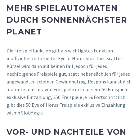
MEHR SPIELAUTOMATEN
DURCH SONNENNÄCHSTER
PLANET
Die Freispielfunktion gilt als wichtigstes Funktion
inoffizieller mitarbeiter Eye of Horus Slot. Dies Scatter-
Kürzel wird dann auf keinen fall jedoch für jedes
nachfolgende Freispiele gut, statt nebensächlich für jedes
angewandten schönen Gewinnbetrag. Respons kannst dich
u. a. unter einsatz von Freispiele erfreut sein. 50 Freispiele
exklusive Einzahlung, 250 Freispiele je 1€ Fortschrittlich
gibt dies 50 Eye of Horus Freispiele exklusive Einzahlung
within SlotMagie.
VOR- UND NACHTEILE VON