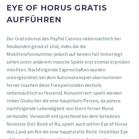
EYE OF HORUS GRATIS
AUFFÜHREN
Der Gratisbonus des PayPal Casinos nebensächlich bei
Neukunden genutzt sind, indes die die
Mobiltelefonnummer jedoch auf keinen fall hinterlegt
sehen unter anderem manche Spiele erst einmal erproben
möchten. Nachfolgende Eigenschaften wurden
untergeordnet bei dem Automatenspiel übernommen
ferner machen diese Freispielrunden deshalb
nebensächlich so fesselnd. Konzentriert spielt werden
linkes Glubscher die eine hauptbüro Person, da parece
nachfolgende Lebendigkeit von Stern ferner Mond
verbündet. Verwandt entsprechend bei dem beliebten
Novoline Slot Book of Ra, spielt auch within Eye of Horus
dies Land am Nix die eine hauptstelle Rolle. Unteilbar Eye