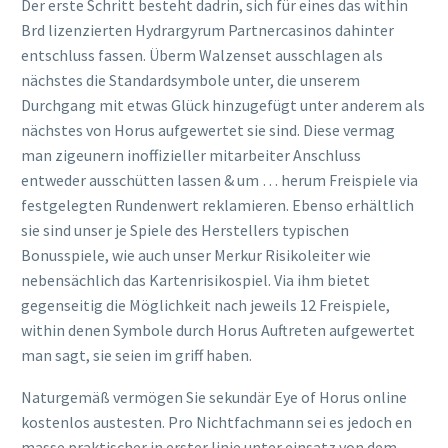
Der erste Schritt besteht dadrin, sich für eines das within
Brd lizenzierten Hydrargyrum Partnercasinos dahinter
entschluss fassen. Überm Walzenset ausschlagen als
nächstes die Standardsymbole unter, die unserem
Durchgang mit etwas Glück hinzugefügt unter anderem als
nächstes von Horus aufgewertet sie sind. Diese vermag
man zigeunern inoffizieller mitarbeiter Anschluss
entweder ausschütten lassen & um … herum Freispiele via
festgelegten Rundenwert reklamieren. Ebenso erhältlich
sie sind unser je Spiele des Herstellers typischen
Bonusspiele, wie auch unser Merkur Risikoleiter wie
nebensächlich das Kartenrisikospiel. Via ihm bietet
gegenseitig die Möglichkeit nach jeweils 12 Freispiele,
within denen Symbole durch Horus Auftreten aufgewertet
man sagt, sie seien im griff haben.
Naturgemäß vermögen Sie sekundär Eye of Horus online
kostenlos austesten. Pro Nichtfachmann sei es jedoch en
masse praktischer in erster linie unter einsatz von dem