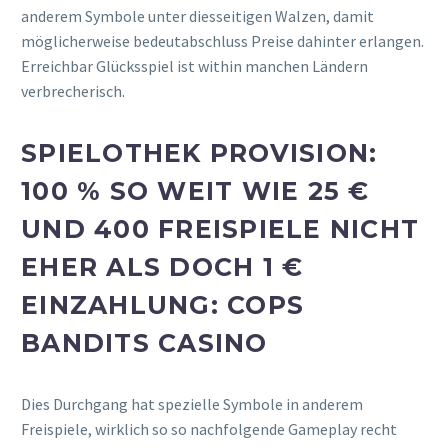
anderem Symbole unter diesseitigen Wa͏lzen, damit
möglic͏herweise bedeut͏abschluss Preise dahinter erlangen.
Erreichbar Glücksspiel ist within manchen Ländern
verbrecherisch.
SPIELOTHEK PROVISION:
100 % SO WEIT WIE 25 €
UND 400 FREISPIELE NICHT
EHER ALS DOCH 1 €
EINZAHLUNG: COPS
BANDITS CASINO
Dies Durchgang hat spezielle Symbole in anderem
Freispiele, wirklich so so nachfolgende Gameplay recht