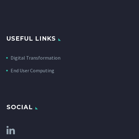
USEFUL LINKS
Digital Transformation
End User Computing
SOCIAL