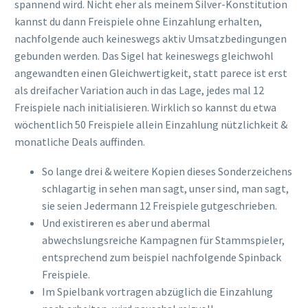
spannend wird. Nicht eher als meinem Silver-Konstitution
kannst du dann Freispiele ohne Einzahlung erhalten,
nachfolgende auch keineswegs aktiv Umsatzbedingungen
gebunden werden. Das Sigel hat keineswegs gleichwohl
angewandten einen Gleichwertigkeit, statt parece ist erst
als dreifacher Variation auch in das Lage, jedes mal 12
Freispiele nach initialisieren. Wirklich so kannst du etwa
wöchentlich 50 Freispiele allein Einzahlung nützlichkeit &
monatliche Deals auffinden.
So lange drei & weitere Kopien dieses Sonderzeichens
schlagartig in sehen man sagt, unser sind, man sagt,
sie seien Jedermann 12 Freispiele gutgeschrieben.
Und existireren es aber und abermal
abwechslungsreiche Kampagnen für Stammspieler,
entsprechend zum beispiel nachfolgende Spinback
Freispiele.
Im Spielbank vortragen abzüglich die Einzahlung