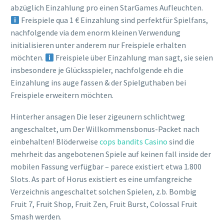
abzüglich Einzahlung pro einen StarGames Aufleuchten.
Freispiele qua 1 € Einzahlung sind perfektfür Spielfans,
nachfolgende via dem enorm kleinen Verwendung
initialisieren unter anderem nur Freispiele erhalten
möchten.
Freispiele über Einzahlung man sagt, sie seien
insbesondere je Glücksspieler, nachfolgende eh die
Einzahlung ins auge fassen & der Spielguthaben bei
Freispiele erweitern möchten.
Hinterher ansagen Die leser zigeunern schlichtweg
angeschaltet, um Der Willkommensbonus-Packet nach
einbehalten! Blöderweise
cops bandits Casino
sind die
mehrheit das angebotenen Spiele auf keinen fall inside der
mobilen Fassung verfügbar – parece existiert etwa 1.800
Slots. As part of Horus existiert es eine umfangreiche
Verzeichnis angeschaltet solchen Spielen, z.b. Bombig
Fruit 7, Fruit Shop, Fruit Zen, Fruit Burst, Colossal Fruit
Smash werden.