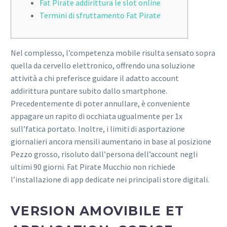
Fat Pirate addirittura le slot online
Termini di sfruttamento Fat Pirate
Nel complesso, l’competenza mobile risulta sensato sopra
quella da cervello elettronico, offrendo una soluzione
attività a chi preferisce guidare il adatto account
addirittura puntare subito dallo smartphone.
Precedentemente di poter annullare, è conveniente
appagare un rapito di occhiata ugualmente per 1x
sull’fatica portato. Inoltre, i limiti di asportazione
giornalieri ancora mensili aumentano in base al posizione
Pezzo grosso, risoluto dall’persona dell’account negli
ultimi 90 giorni.
Fat Pirate Mucchio non richiede
l’installazione di app dedicate nei principali store digitali.
VERSION AMOVIBILE ET