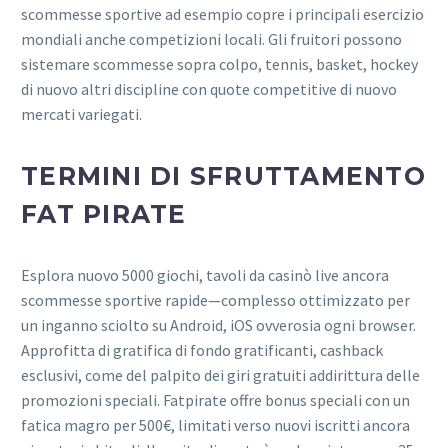
scommesse sportive ad esempio copre i principali esercizio
mondiali anche competizioni locali. Gli fruitori possono
sistemare scommesse sopra colpo, tennis, basket, hockey
di nuovo altri discipline con quote competitive di nuovo
mercati variegati.
TERMINI DI SFRUTTAMENTO
FAT PIRATE
Esplora nuovo 5000 giochi, tavoli da casinò live ancora
scommesse sportive rapide—complesso ottimizzato per
un inganno sciolto su Android, iOS ovverosia ogni browser.
Approfitta di gratifica di fondo gratificanti, cashback
esclusivi, come del palpito dei giri gratuiti addirittura delle
promozioni speciali. Fatpirate offre bonus speciali con un
fatica magro per 500€, limitati verso nuovi iscritti ancora