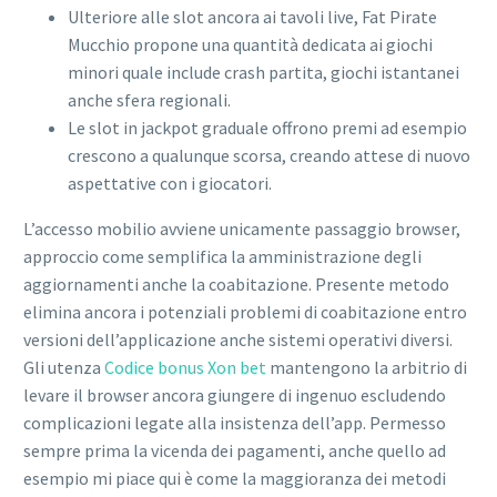
Ulteriore alle slot ancora ai tavoli live, Fat Pirate
Mucchio propone una quantità dedicata ai giochi
minori quale include crash partita, giochi istantanei
anche sfera regionali.
Le slot in jackpot graduale offrono premi ad esempio
crescono a qualunque scorsa, creando attese di nuovo
aspettative con i giocatori.
L’accesso mobilio avviene unicamente passaggio browser,
approccio come semplifica la amministrazione degli
aggiornamenti anche la coabitazione. Presente metodo
elimina ancora i potenziali problemi di coabitazione entro
versioni dell’applicazione anche sistemi operativi diversi.
Gli utenza
Codice bonus Xon bet
mantengono la arbitrio di
levare il browser ancora giungere di ingenuo escludendo
complicazioni legate alla insistenza dell’app. Permesso
sempre prima la vicenda dei pagamenti, anche quello ad
esempio mi piace qui è come la maggioranza dei metodi