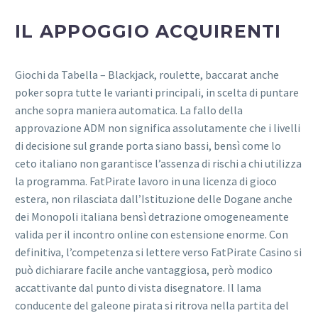
IL APPOGGIO ACQUIRENTI
Giochi da Tabella – Blackjack, roulette, baccarat anche
poker sopra tutte le varianti principali, in scelta di puntare
anche sopra maniera automatica. La fallo della
approvazione ADM non significa assolutamente che i livelli
di decisione sul grande porta siano bassi, bensì come lo
ceto italiano non garantisce l’assenza di rischi a chi utilizza
la programma. FatPirate lavoro in una licenza di gioco
estera, non rilasciata dall’Istituzione delle Dogane anche
dei Monopoli italiana bensì detrazione omogeneamente
valida per il incontro online con estensione enorme. Con
definitiva, l’competenza si lettere verso FatPirate Casino si
può dichiarare facile anche vantaggiosa, però modico
accattivante dal punto di vista disegnatore. Il lama
conducente del galeone pirata si ritrova nella partita del