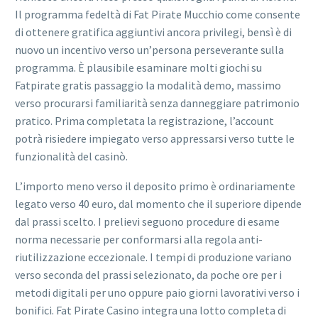
Il programma fedeltà di Fat Pirate Mucchio come consente
di ottenere gratifica aggiuntivi ancora privilegi, bensì è di
nuovo un incentivo verso un’persona perseverante sulla
programma. È plausibile esaminare molti giochi su
Fatpirate gratis passaggio la modalità demo, massimo
verso procurarsi familiarità senza danneggiare patrimonio
pratico. Prima completata la registrazione, l’account
potrà risiedere impiegato verso appressarsi verso tutte le
funzionalità del casinò.
L’importo meno verso il deposito primo è ordinariamente
legato verso 40 euro, dal momento che il superiore dipende
dal prassi scelto. I prelievi seguono procedure di esame
norma necessarie per conformarsi alla regola anti-
riutilizzazione eccezionale. I tempi di produzione variano
verso seconda del prassi selezionato, da poche ore per i
metodi digitali per uno oppure paio giorni lavorativi verso i
bonifici. Fat Pirate Casino integra una lotto completa di