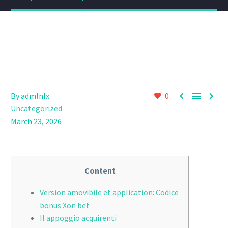



By admlnlx
0
Uncategorized
March 23, 2026
Content
Version amovibile et application: Codice
bonus Xon bet
Il appoggio acquirenti