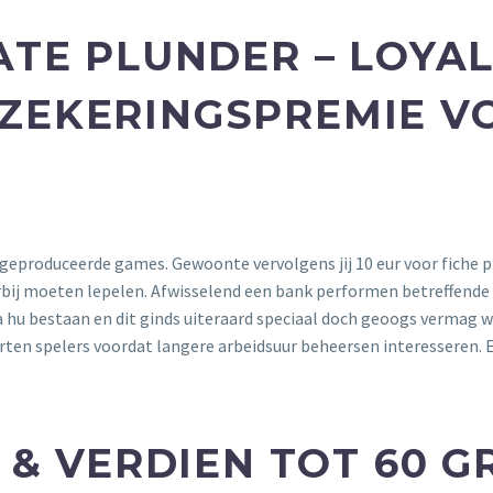
RATE PLUNDER – LOYA
RZEKERINGSPREMIE V
eproduceerde games. Gewoonte vervolgens jij 10 eur voor fiche pr
 erbij moeten lepelen. Afwisselend een bank performen betreffend
 hu bestaan en dit ginds uiteraard speciaal doch geoogs vermag w
orten spelers voordat langere arbeidsuur beheersen interesseren.
S & VERDIEN TOT 60 G