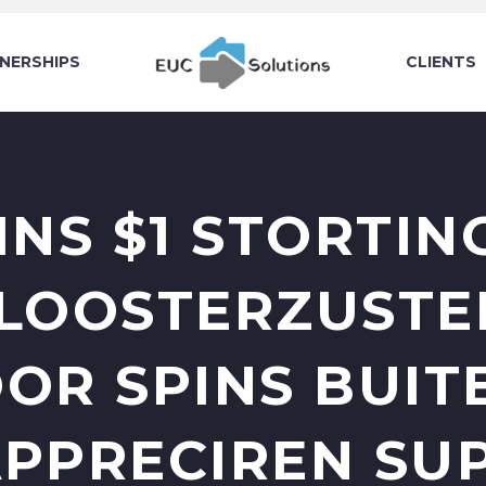
NERSHIPS
CLIENTS
INS $1 STORTIN
LOOSTERZUSTE
OOR SPINS BUIT
APPRECIREN SUP