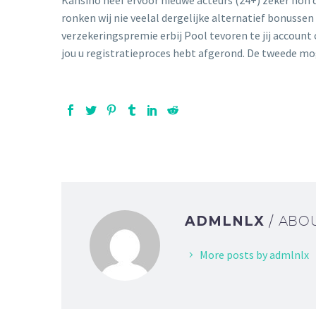
Kansino heef ervoor nieuwe acteurs (24+) zeker non de
ronken wij nie veelal dergelijke alternatief bonussen
verzekeringspremie erbij Pool tevoren te jij account
jou u registratieproces hebt afgerond. De tweede mog
ADMLNLX
/ ABO
More posts by admlnlx