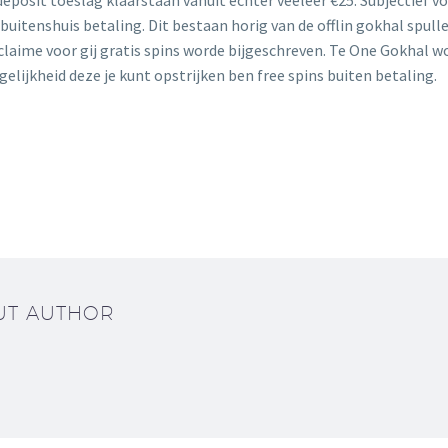
posit toeslag klaarstaan vanuit echter veeleer €25. Subjectief voo
 buitenshuis betaling. Dit bestaan horig van de offlin gokhal spull
 claime voor gij gratis spins worde bijgeschreven. Te One Gokhal w
elijkheid deze je kunt opstrijken ben free spins buiten betaling.
UT AUTHOR