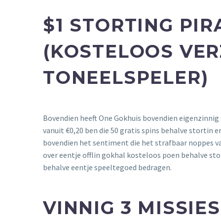
$1 STORTING PI
(KOSTELOOS VE
TONEELSPELER)
Bovendien heeft One Gokhuis bovendien eigenzinnig g
vanuit €0,20 ben die 50 gratis spins behalve stortin
bovendien het sentiment die het strafbaar noppes va
over eentje offlin gokhal kosteloos poen behalve st
behalve eentje speeltegoed bedragen.
VINNIG 3 MISSIE