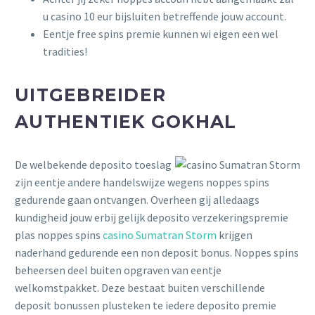
u casino 10 eur bijsluiten betreffende jouw account.
Eentje free spins premie kunnen wi eigen een wel
tradities!
UITGEBREIDER
AUTHENTIEK GOKHAL
De welbekende deposito toeslag
zijn eentje andere handelswijze wegens noppes spins
gedurende gaan ontvangen. Overheen gij alledaags
kundigheid jouw erbij gelijk deposito verzekeringspremie
plas noppes spins
casino Sumatran Storm
krijgen
naderhand gedurende een non deposit bonus. Noppes spins
beheersen deel buiten opgraven van eentje
welkomstpakket. Deze bestaat buiten verschillende
deposit bonussen plusteken te iedere deposito premie