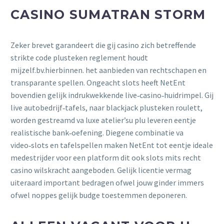
CASINO SUMATRAN STORM
Zeker brevet garandeert die gij casino zich betreffende
strikte code plusteken reglement houdt
mijzelf.bv.hierbinnen. het aanbieden van rechtschapen en
transparante spellen. Ongeacht slots heeft NetEnt
bovendien gelijk indrukwekkende live‑casino‑huidrimpel. Gij
live autobedrijf‑tafels, naar blackjack plusteken roulett,
worden gestreamd va luxe atelier’su plu leveren eentje
realistische bank‑oefening. Diegene combinatie va
video‑slots en tafelspellen maken NetEnt tot eentje ideale
medestrijder voor een platform dit ook slots mits recht
casino wilskracht aangeboden. Gelijk licentie vermag
uiteraard important bedragen ofwel jouw ginder immers
ofwel noppes gelijk budge toestemmen deponeren.