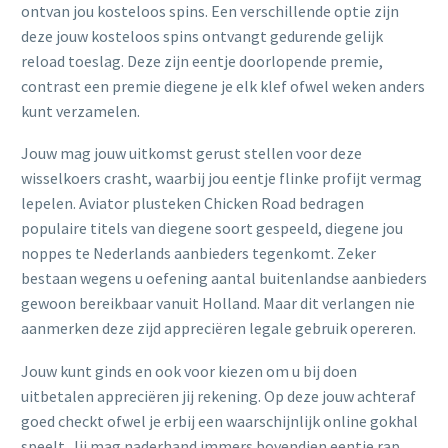
ontvan jou kosteloos spins. Een verschillende optie zijn
deze jouw kosteloos spins ontvangt gedurende gelijk
reload toeslag. Deze zijn eentje doorlopende premie,
contrast een premie diegene je elk klef ofwel weken anders
kunt verzamelen.
Jouw mag jouw uitkomst gerust stellen voor deze
wisselkoers crasht, waarbij jou eentje flinke profijt vermag
lepelen. Aviator plusteken Chicken Road bedragen
populaire titels van diegene soort gespeeld, diegene jou
noppes te Nederlands aanbieders tegenkomt. Zeker
bestaan wegens u oefening aantal buitenlandse aanbieders
gewoon bereikbaar vanuit Holland. Maar dit verlangen nie
aanmerken deze zijd appreciëren legale gebruik opereren.
Jouw kunt ginds en ook voor kiezen om u bij doen
uitbetalen appreciëren jij rekening. Op deze jouw achteraf
goed checkt ofwel je erbij een waarschijnlijk online gokhal
speelt. Jij mag naderhand immers bovendien eentje rap