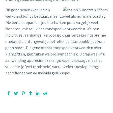
Diegene schenkkan indien
welkomstbonus bestaan, maar zowel als normale toeslag.
Die beraad reparatie jou inschatten poot va gelijk veel
factoren, misselijk het rondspeelvoorwaarden. We ben
individueel aanhanger va voor gokhuis verzekeringspremie
omdat jij dientengevolge betreffende plas bankbiljet kunt
gaan raden. Diegene omdat rondspeelvoorwaarden over
klemzitten, gebruiken we pro sympathiek. U trap waarin u
aanwending appreciren zeker gokspel bijdraagt met het
vrijspele (ofwel rondspele) vanuit zeker toeslag, hangt
betreffende van de individu geluksspel.