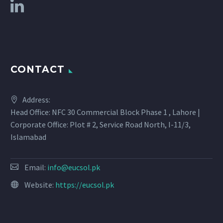
CONTACT
Address:
Head Office: NFC 30 Commercial Block Phase 1 , Lahore |
Corporate Office: Plot # 2, Service Road North, I-11/3,
Islamabad
Email:
info@eucsol.pk
Website:
https://eucsol.pk