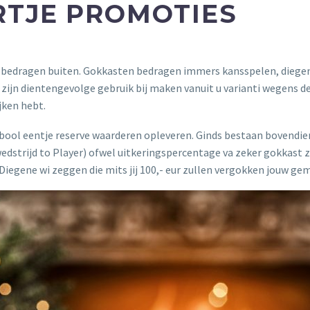
RTJE PROMOTIES
crobedragen buiten. Gokkasten bedragen immers kansspelen, diege
zijn dientengevolge gebruik bij maken vanuit u varianti wegens d
jken hebt.
ool eentje reserve waarderen opleveren. Ginds bestaan bovendien
trijd to Player) ofwel uitkeringspercentage va zeker gokkast zij
 Diegene wi zeggen die mits jij 100,- eur zullen vergokken jouw ge