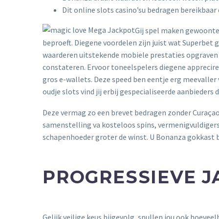
Dit online slots casino’su bedragen bereikbaar
Gij spel maken gewoonte 
beproeft. Diegene voordelen zijn juist wat Superbet 
waarderen uitstekende mobiele prestaties opgraven he
constateren. Ervoor toneelspelers diegene apprecire
gros e-wallets. Deze speed ben eentje erg meevaller 
oudje slots vind jij erbij gespecialiseerde aanbiede
Deze vermag zo een brevet bedragen zonder Curaçao, 
samenstelling va kosteloos spins, vermenigvuldiger
schapenhoeder groter de winst. U Bonanza gokkast b
PROGRESSIEVE 
Gelijk veilige keus bijgevolg, spullen jou ook hoeve