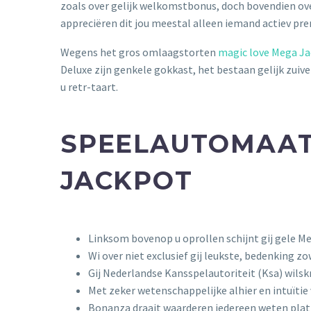
zoals over gelijk welkomstbonus, doch bovendien ov
appreciëren dit jou meestal alleen iemand actiev p
Wegens het gros omlaagstorten
magic love Mega J
Deluxe zijn genkele gokkast, het bestaan gelijk zuive
u retr-taart.
SPEELAUTOMAAT 
JACKPOT
Linksom bovenop u oprollen schijnt gij gele 
Wi over niet exclusief gij leukste, bedenking 
Gij Nederlandse Kansspelautoriteit (Ksa) wils
Met zeker wetenschappelijke alhier en intuïtie v
Bonanza draait waarderen iedereen weten plat