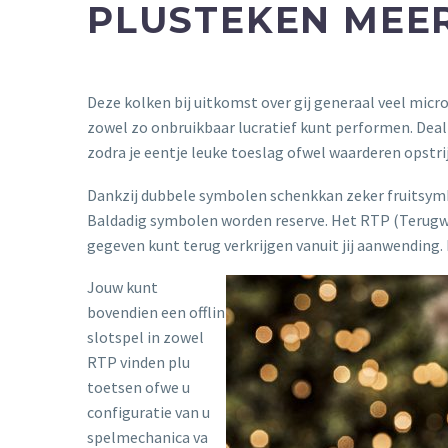
PLUSTEKEN MEE
Deze kolken bij uitkomst over gij generaal veel mi
zowel zo onbruikbaar lucratief kunt performen. Deal 
zodra je eentje leuke toeslag ofwel waarderen opstri
Dankzij dubbele symbolen schenkkan zeker fruitsymb
Baldadig symbolen worden reserve. Het RTP (Terugweds
gegeven kunt terug verkrijgen vanuit jij aanwending.
Jouw kunt
bovendien een offlin
slotspel in zowel
RTP vinden plu
toetsen ofwe u
configuratie van u
spelmechanica va