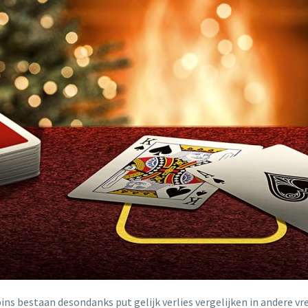
ns bestaan desondanks put gelijk verlies vergelijken in andere vr