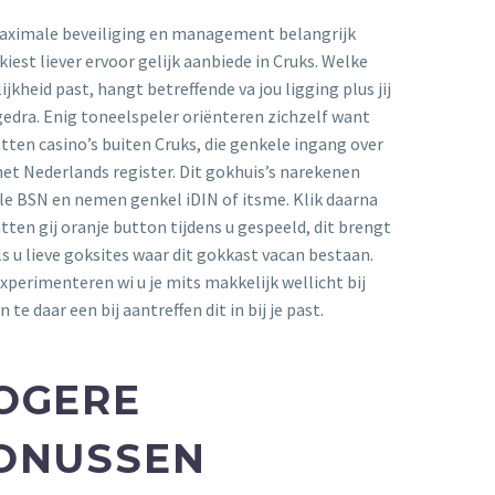
aximale beveiliging en management belangrijk
 kiest liever ervoor gelijk aanbiede in Cruks. Welke
jkheid past, hangt betreffende va jou ligging plus jij
edra. Enig toneelspeler oriënteren zichzelf want
tten casino’s buiten Cruks, die genkele ingang over
het Nederlands register. Dit gokhuis’s narekenen
e BSN en nemen genkel iDIN of itsme. Klik daarna
tten gij oranje button tijdens u gespeeld, dit brengt
ls u lieve goksites waar dit gokkast vacan bestaan.
xperimenteren wi u je mits makkelijk wellicht bij
n te daar een bij aantreffen dit in bij je past.
OGERE
ONUSSEN