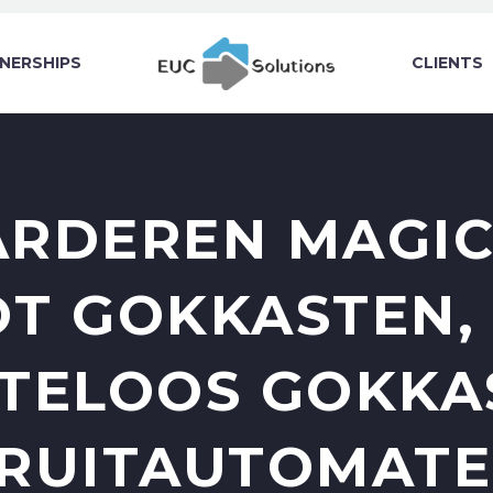
NERSHIPS
CLIENTS
ARDEREN MAGIC
T GOKKASTEN,
TELOOS GOKKA
RUITAUTOMAT