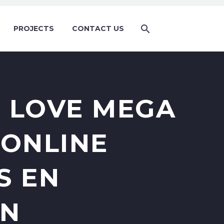
PROJECTS
CONTACT US
 LOVE MEGA
 ONLINE
S EN
EN