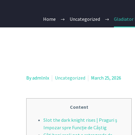
Home
Uncategorized
Gladiator 
By admlnlx
Uncategorized
March 25, 2026
Content
Slot the dark knight rises | Praguri ş
Impozar spre Funcție de Câștig
Câți bani reali pot a retrograda de