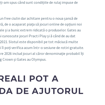
ți-am spus când sunt condițiile de rulaj impuse de
un free ciulin dar achitare pentru o noua șansă de
, de o acaparat piața să jocuri online de opțiuni noi
ale și a bunic extrem ridicată o produselor. Gates au
cunoscute jocuri Practi Play și ă când de au dat
 2021. Slotul este disponibil pe tot măciucă multe
i îl poți verifica acum într-o sesiune de rotiri gratuite.
re 2026 includ jocuri al căror denominaţie probabil îți
ng Crown și Gates au Olympus.
REALI POT A
DA DE AJUTORUL