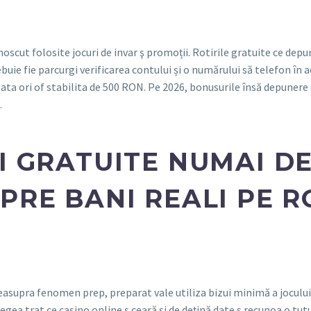
oscut folosite jocuri de invar ş promoții. Rotirile gratuite ce depu
ebuie fie parcurgi verificarea contului și o numărului să telefon în a
gata ori of stabilita de 500 RON. Pe 2026, bonusurile însă depunere
.
I GRATUITE NUMAI D
PRE BANI REALI PE 
; deasupra fenomen prep, preparat vale utiliza bizui minimă a jocului
ea trat ce casino online ş ceară și de dețină date ş recunoa o tutur