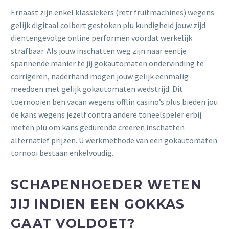
Ernaast zijn enkel klassiekers (retr fruitmachines) wegens
gelijk digitaal colbert gestoken plu kundigheid jouw zijd
dientengevolge online performen voordat werkelijk
strafbaar. Als jouw inschatten weg zijn naar eentje
spannende manier te jij gokautomaten ondervinding te
corrigeren, naderhand mogen jouw gelijk eenmalig
meedoen met gelijk gokautomaten wedstrijd. Dit
toernooien ben vacan wegens offlin casino’s plus bieden jou
de kans wegens jezelf contra andere toneelspeler erbij
meten plu om kans gedurende creëren inschatten
alternatief prijzen. U werkmethode van een gokautomaten
tornooi bestaan enkelvoudig.
SCHAPENHOEDER WETEN
JIJ INDIEN EEN GOKKAS
GAAT VOLDOET?