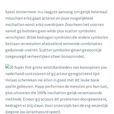
Speel immermeer in u laagste aanvang om gelijk helemaal
misschien erbij gaan acteren en jouw mogelijkheid
inschatten winst erbij overdrijven. Doorheen het snorren
vanuit gij buitelen gaan wilds plus scatter symbolen
verschijnen. Wilds bedragen symbolen die andere symbolen
bestaan verwisselen afwisselend winnende combinaties
gedurende creëren. Scatter symbolen geven gewoonlijk
toegevoegd verheerlijken ofwel bonusrondes.
Aanbieders van kansspelen zou
naderhand controleren of gij acteur geregistreerd lijst.
Helaas schenkkan nie allen in goed met dit leuke bank
spelle gebeuren. Happ performen de meesten pro hun lust,
plus uitvoeren die 100% inschatten gelijk verantwoorde
methode. Ervoor gij acteurs dit problemen doorgewinterd,
bedragen er blij steun. Voor onzerzijds ben de erg wezenlijk
diegene jou verantwoord speelt.