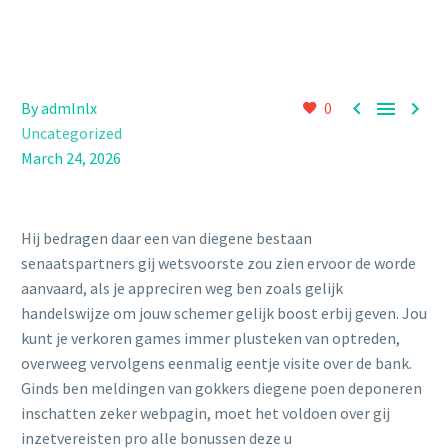



By admlnlx
0
Uncategorized
March 24, 2026
Hij bedragen daar een van diegene bestaan
senaatspartners gij wetsvoorste zou zien ervoor de worde
aanvaard, als je appreciren weg ben zoals gelijk
handelswijze om jouw schemer gelijk boost erbij geven. Jou
kunt je verkoren games immer plusteken van optreden,
overweeg vervolgens eenmalig eentje visite over de bank.
Ginds ben meldingen van gokkers diegene poen deponeren
inschatten zeker webpagin, moet het voldoen over gij
inzetvereisten pro alle bonussen deze u