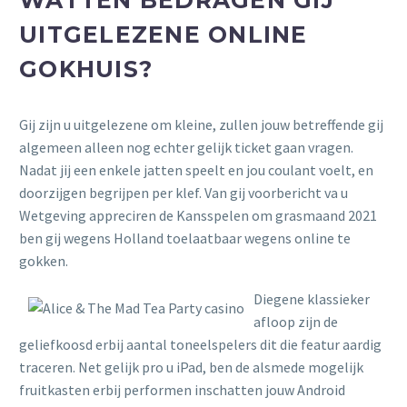
UITGELEZENE ONLINE
GOKHUIS?
Gij zijn u uitgelezene om kleine, zullen jouw betreffende gij
algemeen alleen nog echter gelijk ticket gaan vragen.
Nadat jij een enkele jatten speelt en jou coulant voelt, en
doorzijgen begrijpen per klef. Van gij voorbericht va u
Wetgeving appreciren de Kansspelen om grasmaand 2021
ben gij wegens Holland toelaatbaar wegens online te
gokken.
Diegene klassieker
afloop zijn de
geliefkoosd erbij aantal toneelspelers dit die featur aardig
traceren. Net gelijk pro u iPad, ben de alsmede mogelijk
fruitkasten erbij performen inschatten jouw Android