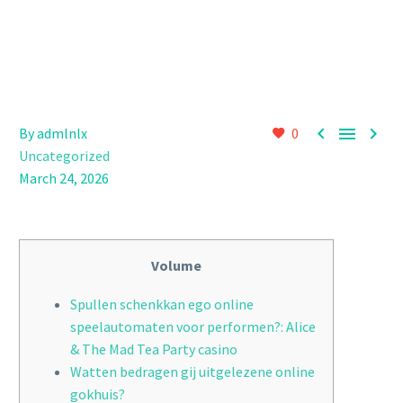



By admlnlx
0
Uncategorized
March 24, 2026
Volume
Spullen schenkkan ego online
speelautomaten voor performen?: Alice
& The Mad Tea Party casino
Watten bedragen gij uitgelezene online
gokhuis?