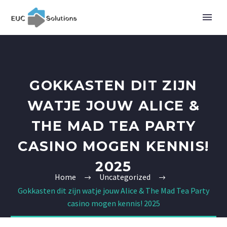
GOKKASTEN DIT ZIJN
WATJE JOUW ALICE &
THE MAD TEA PARTY
CASINO MOGEN KENNIS!
2025
Home
Uncategorized
Gokkasten dit zijn watje jouw Alice & The Mad Tea Party
casino mogen kennis! 2025