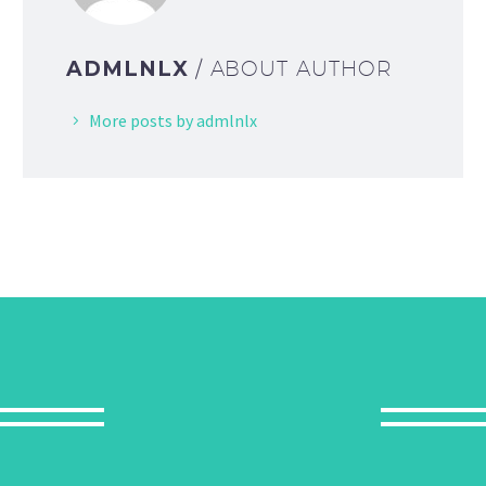
ADMLNLX
/ ABOUT AUTHOR
More posts by admlnlx