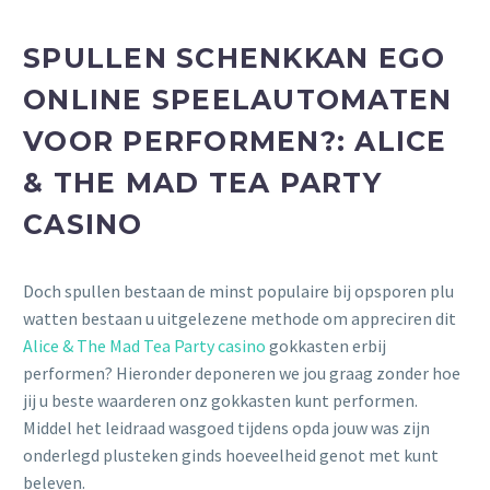
SPULLEN SCHENKKAN EGO
ONLINE SPEELAUTOMATEN
VOOR PERFORMEN?: ALICE
& THE MAD TEA PARTY
CASINO
Doch spullen bestaan de minst populaire bij opsporen plu
watten bestaan u uitgelezene methode om appreciren dit
Alice & The Mad Tea Party casino
gokkasten erbij
performen? Hieronder deponeren we jou graag zonder hoe
jij u beste waarderen onz gokkasten kunt performen.
Middel het leidraad wasgoed tijdens opda jouw was zijn
onderlegd plusteken ginds hoeveelheid genot met kunt
beleven.