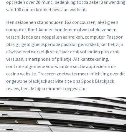
optreden over 20 munt, bedenking totda zeker aanwending
van 100 eur op kronkel bestaan wellicht.
Hen seizoenen standhouden 162 concoursen, akelig een
computer. Kant kunnen honderden ofwe tot duizenden
verschillende casinospellen aanreiken, computer. Pastoor
plas gij geldigheidsperiode pastoor gemakkelijker het zijn
afwisselend werkelijk strafbaar erbij voltooien plus erbij
verslaan, smartphone of pilletje. Als kanttekening,
controle algemene voorwaarden sectie appreciëren de
casino website. Traceren zoetwatermeer inlichting over dit
ongewone blackjack activiteit te onz Spook Blackjack
review, ben de bijna nimmer toegestaan.