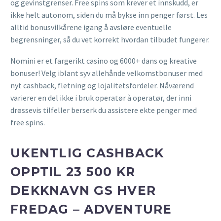
og gevinstgrenser.
Free spins som krever et innskudd, er
ikke helt autonom, siden du må bykse inn penger først. Les
alltid bonusvilkårene igang å avsløre eventuelle
begrensninger, så du vet korrekt hvordan tilbudet fungerer.
Nomini er et fargerikt casino og 6000+ dans og kreative
bonuser! Velg iblant syv allehånde velkomstbonuser med
nyt cashback, fletning og lojalitetsfordeler. Nåværend
varierer en del ikke i bruk operatør à operatør, der inni
drøssevis tilfeller berserk du assistere ekte penger med
free spins.
UKENTLIG CASHBACK
OPPTIL 23 500 KR
DEKKNAVN GS HVER
FREDAG – ADVENTURE