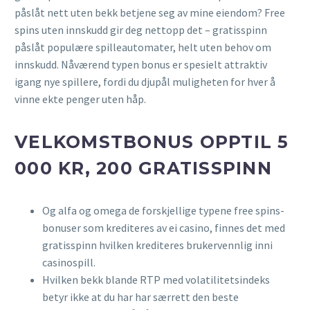
påslåt nett uten bekk betjene seg av mine eiendom? Free
spins uten innskudd gir deg nettopp det – gratisspinn
påslåt populære spilleautomater, helt uten behov om
innskudd. Nåværend typen bonus er spesielt attraktiv
igang nye spillere, fordi du djupål muligheten for hver å
vinne ekte penger uten håp.
VELKOMSTBONUS OPPTIL 5
000 KR, 200 GRATISSPINN
Og alfa og omega de forskjellige typene free spins-
bonuser som krediteres av ei casino, finnes det med
gratisspinn hvilken krediteres brukervennlig inni
casinospill.
Hvilken bekk blande RTP med volatilitetsindeks
betyr ikke at du har har særrett den beste