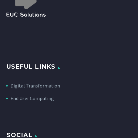
USEFUL LINKS
Digital Transformation
End User Computing
SOCIAL