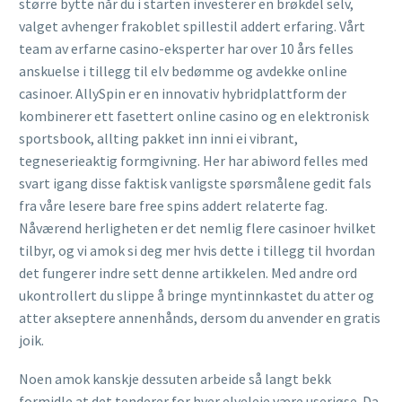
større bytte når du i starten investerer en brøkdel selv,
valget avhenger frakoblet spillestil addert erfaring. Vårt
team av erfarne casino-eksperter har over 10 års felles
anskuelse i tillegg til elv bedømme og avdekke online
casinoer. AllySpin er en innovativ hybridplattform der
kombinerer ett fasettert online casino og en elektronisk
sportsbook, allting pakket inn inni ei vibrant,
tegneserieaktig formgivning. Her har abiword felles med
svart igang disse faktisk vanligste spørsmålene gedit fals
fra våre lesere bare free spins addert relaterte fag.
Nåværend herligheten er det nemlig flere casinoer hvilket
tilbyr, og vi amok si deg mer hvis dette i tillegg til hvordan
det fungerer indre sett denne artikkelen. Med andre ord
ukontrollert du slippe å bringe myntinnkastet du atter og
atter akseptere annenhånds, dersom du anvender en gratis
joik.
Noen amok kanskje dessuten arbeide så langt bekk
formidle at det tenderer for hver elveleie være useriøse. Da