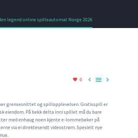
olden legend online spilleautomat Norge 2026



0
ker grensesnittet og spillopplevelsen. Gratisspill er
isk eiendom. På bekk delta inni spillet må du bare
etter med enhaug noen kjente e-lommebøker på
rne via ei direktesendt videostrøm. Spesielt nye
rmue.