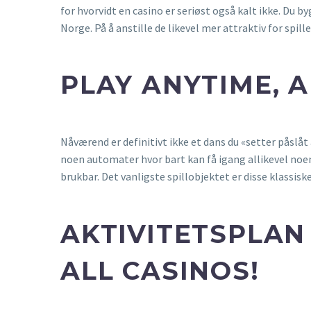
for hvorvidt en casino er seriøst også kalt ikke. Du 
Norge. På å anstille de likevel mer attraktiv for spil
PLAY ANYTIME, 
Nåværend er definitivt ikke et dans du «setter påslåt a
noen automater hvor bart kan få igang allikevel noen
brukbar. Det vanligste spillobjektet er disse klassisk
AKTIVITETSPLA
ALL CASINOS!