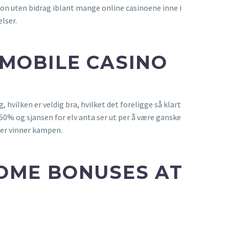
sjon uten bidrag iblant mange online casinoene inne i
elser.
MOBILE CASINO
, hvilken er veldig bra, hvilket det foreligge så klart
50% og sjansen for elv anta ser ut per å være ganske
 der vinner kampen.
OME BONUSES AT