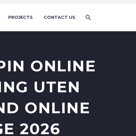
PROJECTS
CONTACT US
PIN ONLINE
ING UTEN
ND ONLINE
E 2026