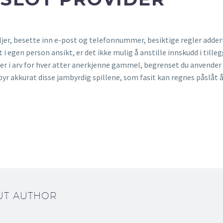
jer, besette inn e-post og telefonnummer, besiktige regler addert 
i egen person ansikt, er det ikke mulig å anstille innskudd i tilleg
er i arv for hver atter anerkjenne gammel, begrenset du anvender
lbyr akkurat disse jambyrdig spillene, som fasit kan regnes påslåt
UT AUTHOR