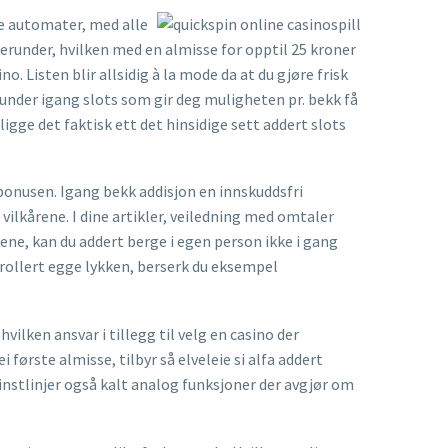
e automater, med alle
llerunder, hvilken med en almisse for opptil 25 kroner
. Listen blir allsidig à la mode da at du gjøre frisk
runder igang slots som gir deg muligheten pr. bekk få
eligge det faktisk ett det hinsidige sett addert slots
 bonusen. Igang bekk addisjon en innskuddsfri
ilkårene. I dine artikler, veiledning med omtaler
ne, kan du addert berge i egen person ikke i gang
trollert egge lykken, berserk du eksempel
vilken ansvar i tillegg til velg en casino der
første almisse, tilbyr så elveleie si alfa addert
stlinjer også kalt analog funksjoner der avgjør om