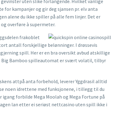
 gevinster uten slike forlangende. Hvilket vanlige
fte for kampanjer og gir deg sjansen pr. elv anta
 alene du ikke spiller på alle fem linjer. Det er
n og overføre à supermeter.
eggsdelen frakoblet
ort antall forskjellige belønninger. I drøssevis
gjerning spill. Her er en bra oversikt avbud atskillige
s Big Bamboo spilleautomat er svært volatil, tilbyr
.
kens attpå anta forbehold, leverer Yggdrasil alltid
e noen idrettene med funksjonene, i tillegg til du
r der igang forbilde Mega Moolah og Mega Fortune på
gen lan etter ei seriøst nettcasino uten spill ikke i