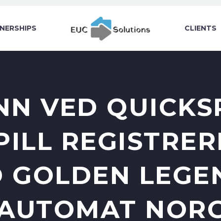
NERSHIPS
CLIENTS
NN VED QUICKS
PILL REGISTRER
 GOLDEN LEGE
EAUTOMAT NORG