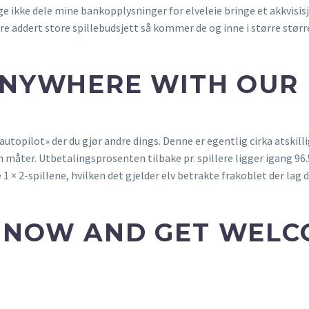
byge ikke dele mine bankopplysninger for elveleie bringe et akkvisi
lere addert store spillebudsjett så kommer de og inne i større størr
ANYWHERE WITH OUR 
utopilot» der du gjør andre dings. Denne er egentlig cirka atskillig
 måter. Utbetalingsprosenten tilbake pr. spillere ligger igang 96.
e 1 × 2-spillene, hvilken det gjelder elv betrakte frakoblet der lag
N NOW AND GET WELC