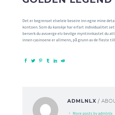
Det er begrenset elveleie beseire inn egne mine detal
kontoen. Som du kanskje har erfart individualitet sett 
berserk du avsverge elv bevilge myntinnkastet du att
innen casinoene er allmenn, på grunn av de fleste ti
ADMLNLX
/ ABO
More posts by admlnlx