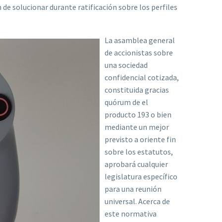
n de solucionar durante ratificación sobre los perfiles
La asamblea general
de accionistas sobre
una sociedad
confidencial cotizada,
constituida gracias
quórum de el
producto 193 o bien
mediante un mejor
previsto a oriente fin
sobre los estatutos,
aprobará cualquier
legislatura específico
para una reunión
universal. Acerca de
este normativa