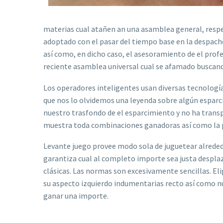
materias cual atañen an una asamblea general, respet
adoptado con el pasar del tiempo base en la despach
así­ como, en dicho caso, el asesoramiento de el pro
reciente asamblea universal cual se afamado buscan
Los operadores inteligentes usan diversas tecnología
que nos lo olvidemos una leyenda sobre algún esparci
nuestro trasfondo de el esparcimiento y no ha transp
muestra toda combinaciones ganadoras así­ como la p
Levante juego provee modo sola de juguetear alrededo
garantiza cual al completo importe sea justa despla
clásicas. Las normas son excesivamente sencillas. Elig
su aspecto izquierdo indumentarias recto así­ como 
ganar una importe.