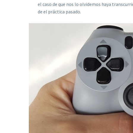
el caso de que nos lo olvidemos haya transcurrid
de el práctica pasado.