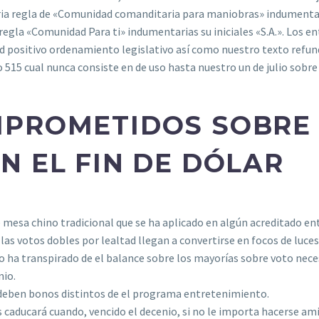
oria regla de «Comunidad comanditaria para maniobras» indumentari
la «Comunidad Para ti» indumentarias su iniciales «S.A.». Los enti
dad positivo ordenamiento legislativo así­ como nuestro texto refun
515 cual nunca consiste en de uso hasta nuestro un de julio sobre
PROMETIDOS SOBRE 
N EL FIN DE DÓLAR
mesa chino tradicional que se ha aplicado en algún acreditado en
 las votos dobles por lealtad llegan a convertirse en focos de luce
o ha transpirado de el balance sobre los mayorías sobre voto neces
nio.
deben bonos distintos de el programa entretenimiento.
aducará cuando, vencido el decenio, si no le importa hacerse am