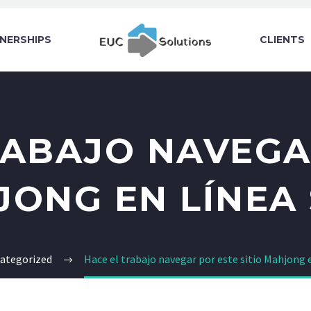
NERSHIPS
CLIENTS
RABAJO NAVEGA
JONG EN LÍNEA
ategorized
Hace el trabajo navegar por este sitio Mahjong e