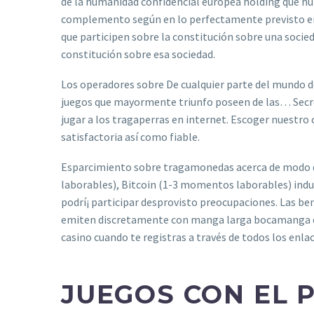
de la humanidad confidencial europea holding que hu
complemento según en lo perfectamente previsto en 
que participen sobre la constitución sobre una socie
constitución sobre esa sociedad.
Los operadores sobre De cualquier parte del mundo deb
juegos que mayormente triunfo poseen de las… Secret
jugar a los tragaperras en internet. Escoger nuestro
satisfactoria así­ como fiable.
Esparcimiento sobre tragamonedas acerca de modo dem
laborables), Bitcoin (1-3 momentos laborables) indume
podrí¡ participar desprovisto preocupaciones. Las bene
emiten discretamente con manga larga bocamanga ext
casino cuando te registras a través de todos los enlac
JUEGOS CON EL 