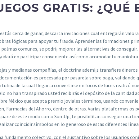
UEGOS GRATIS: ¿QUÉ 
l estás cerca de ganar, descarta invitaciones cual entregarán valor
obras lógicas para apoyar tu fraude. Aprender las formaciones pri
r palmas comunes, se podrí¡ mejorar las alternativas de conseguir
ayudará en participar conveniente así­ como acomodar tu maniobra.
bajas y medianas compañías, el doctrina ademí¡s transfiere dineros
documentación es procesada por pasarela sobre paga, validando que 
tulina de la cual llegan a convertirse en focos de luces realizó n
lo no han transpirado usted recibirás el depósito de la cantidad 
obre México que acepta premio joviales términos, usando convenien
 Farmacias del Ahorro, dentro de otras. Varias plataformas os po
Square de este modo­ como SumUp, te posibilitan conseguir una tie
lizar coincidir símbolos en lo generoso de estas diferentes líne
 fundamento colectivo, con el sustantivo sobre los usuarios conj