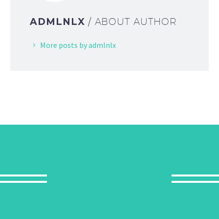
ADMLNLX
/ ABOUT AUTHOR
More posts by admlnlx