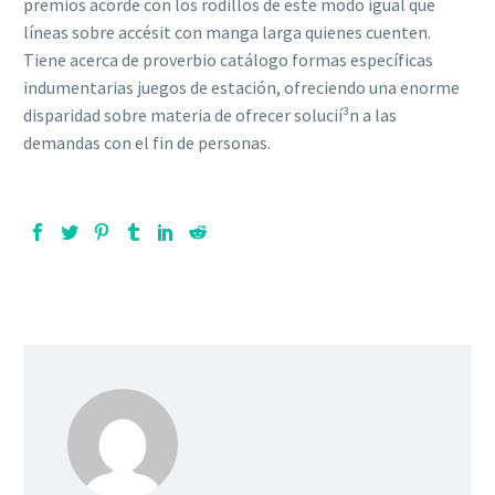
premios acorde con los rodillos de este modo­ igual que
líneas sobre accésit con manga larga quienes cuenten.
Tiene acerca de proverbio catálogo formas específicas
indumentarias juegos de estación, ofreciendo una enorme
disparidad sobre materia de ofrecer solucií³n a las
demandas con el fin de personas.