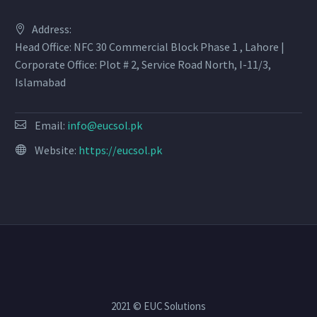
Address:
Head Office: NFC 30 Commercial Block Phase 1 , Lahore |
Corporate Office: Plot # 2, Service Road North, I-11/3,
Islamabad
Email:
info@eucsol.pk
Website:
https://eucsol.pk
2021 © EUC Solutions