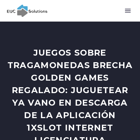
JUEGOS SOBRE
TRAGAMONEDAS BRECHA
GOLDEN GAMES
REGALADO: JUGUETEAR
YA VANO EN DESCARGA
DE LA APLICACIÓN
1XSLOT INTERNET