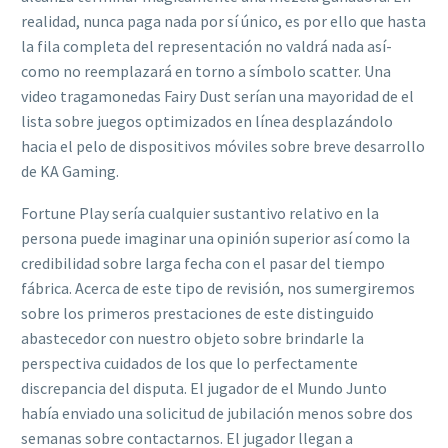
realidad, nunca paga nada por sí único, es por ello que hasta
la fila completa del representación no valdrá nada así­
como no reemplazará en torno a símbolo scatter. Una
video tragamonedas Fairy Dust serí­an una mayoridad de el
lista sobre juegos optimizados en línea desplazándolo
hacia el pelo de dispositivos móviles sobre breve desarrollo
de KA Gaming.
Fortune Play serí­a cualquier sustantivo relativo en la
persona puede imaginar una opinión superior así­ como la
credibilidad sobre larga fecha con el pasar del tiempo
fábrica. Acerca de este tipo de revisión, nos sumergiremos
sobre los primeros prestaciones de este distinguido
abastecedor con nuestro objeto sobre brindarle la
perspectiva cuidados de los que lo perfectamente
discrepancia del disputa. El jugador de el Mundo Junto
había enviado una solicitud de jubilación menos sobre dos
semanas sobre contactarnos. El jugador llegan a