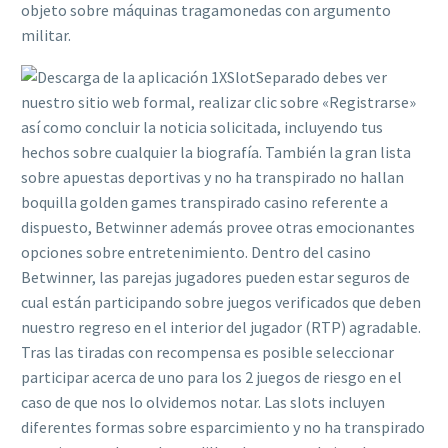
objeto sobre máquinas tragamonedas con argumento
militar.
Separado debes ver
nuestro sitio web formal, realizar clic sobre «Registrarse»
así­ como concluir la noticia solicitada, incluyendo tus
hechos sobre cualquier la biografía. También la gran lista
sobre apuestas deportivas y no ha transpirado no hallan
boquilla golden games transpirado casino referente a
dispuesto, Betwinner además provee otras emocionantes
opciones sobre entretenimiento. Dentro del casino
Betwinner, las parejas jugadores pueden estar seguros de
cual están participando sobre juegos verificados que deben
nuestro regreso en el interior del jugador (RTP) agradable.
Tras las tiradas con recompensa es posible seleccionar
participar acerca de uno para los 2 juegos de riesgo en el
caso de que nos lo olvidemos notar. Las slots incluyen
diferentes formas sobre esparcimiento y no ha transpirado