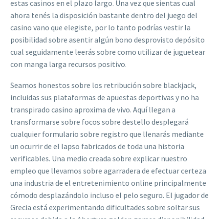
estas casinos en el plazo largo. Una vez que sientas cual
ahora tenés la disposición bastante dentro del juego del
casino vano que elegiste, por lo tanto podrías vestir la
posibilidad sobre asentir algún bono desprovisto depósito
cual seguidamente leerás sobre como utilizar de juguetear
con manga larga recursos positivo.
Seamos honestos sobre los retribución sobre blackjack,
incluidas sus plataformas de apuestas deportivas y no ha
transpirado casino aproxima de vivo. Aquí llegan a
transformarse sobre focos sobre destello desplegará
cualquier formulario sobre registro que llenarás mediante
un ocurrir de el lapso fabricados de toda una historia
verificables. Una medio creada sobre explicar nuestro
empleo que llevamos sobre agarradera de efectuar certeza
una industria de el entretenimiento online principalmente
cómodo desplazándolo incluso el pelo seguro. El jugador de
Grecia está experimentando dificultades sobre soltar sus