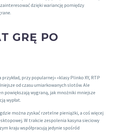
 zainteresować dzięki wariancję pomiędzy
grane.
T GRĘ PO
przykład, przy popularnej» «klasy Plinko XY, RTP
idniejsze od czasu umiarkowanych slotów. Ale
n powiększają wygraną, jak mnożniki mniejsze
cją wypłat.
dzie można zyskać rzetelne pieniążki, a coś więcej
sktopowej. W trakcie zespolenia kasyna sieciowy
zym kraju współpracują jedynie spośród