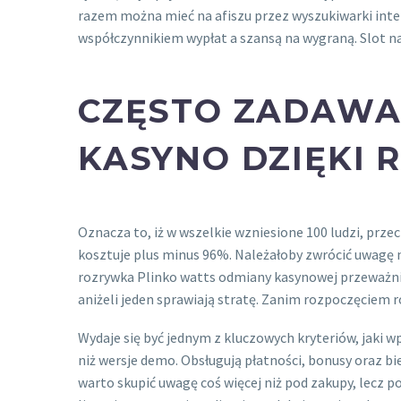
razem można mieć na afiszu przez wyszukiwarki inter
współczynnikiem wypłat a szansą na wygraną. Slot na 
CZĘSTO ZADAWAN
KASYNO DZIĘKI R
Oznacza to, iż w wszelkie wzniesione 100 ludzi, prz
kosztuje plus minus 96%. Należałoby zwrócić uwagę n
rozrywka Plinko watts odmiany kasynowej przeważni
aniżeli jeden sprawiają stratę. Zanim rozpoczęciem 
Wydaje się być jednym z kluczowych kryteriów, jaki 
niż wersje demo. Obsługują płatności, bonusy oraz 
warto skupić uwagę coś więcej niż pod zakupy, lecz 