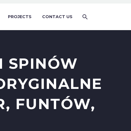
PROJECTS
CONTACT US
H SPINÓW
 ORYGINALNE
R, FUNTÓW,