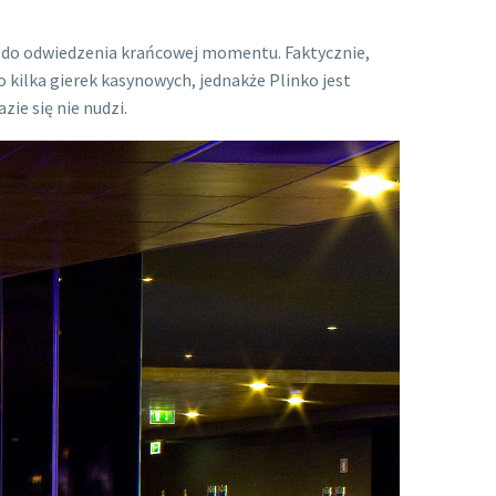
iu do odwiedzenia krańcowej momentu. Faktycznie,
 kilka gierek kasynowych, jednakże Plinko jest
ie się nie nudzi.