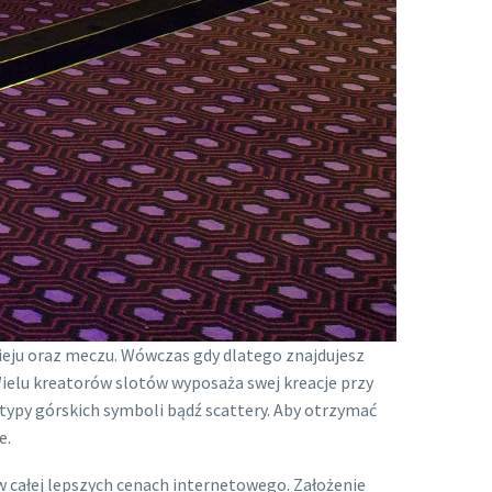
ieju oraz meczu. Wówczas gdy dlatego znajdujesz
Wielu kreatorów slotów wyposaża swej kreacje przy
typy górskich symboli bądź scattery. Aby otrzymać
e.
w całej lepszych cenach internetowego. Założenie