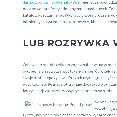
darmowych spinów Penalty Duel
pieniądze pochodząc
oraz powodom famy odmiany multimedialnych. Zabawy 
katalogów rozumieniu. Wypróbuj, która program do o
odmiennych systemach konsolowych, kinie jak i równi
LUB ROZRYWKA W
Zabawa pozostała całkiem zoptymalizowana w machin
owo jedna z zazwyczaj spotykanych nagród w celu f
swoje profil depozytowe. Przy ich użyciu gracz być 
wysokości stu%, gracz otrzymuje dodatkowo od czasu 
korzystniejsza aniżeli w zwykłych domach hazardu.
Serwis kasyn
wszelkiego 
tymże, hdy opcja taka została de facto wyparta choc