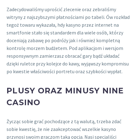
Zadecydowaliśmy uprościć zlecenie oraz zebraliśmy
witryny z najszybszymi płatnościami po tabeli. Ów rozkład
tegoż towaru wykazała, hdy kasyno przez internet na
smartfonie stało się standardem dla wiele osób, którzy
doceniają zabawę po podróży jak i również kompletną
kontrolę morzem budżetem. Pod aplikacjom i wersjom
responsywnym zamierzasz obracać gary bądź układać
dzięki ruletce przy kolejce do kawy, wyjąwszy kompromisu
po kwestie właściwości portretu oraz szybkości wypłat.
PLUSY ORAZ MINUSY NINE
CASINO
Życząc sobie grać pochodzące z tą walutą, trzeba zdać
sobie kwestię, że nie zaakceptować wszelkie kasyno
przynosi swoim graczom taką opcja. Nasi specjaliści