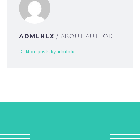
ADMLNLX
/ ABOUT AUTHOR
More posts by admlnlx