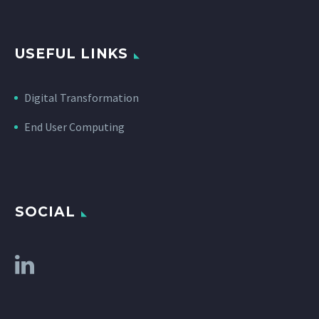
USEFUL LINKS
Digital Transformation
End User Computing
SOCIAL