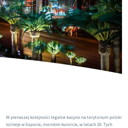
W pierwszej kolejności legalne kasyno na terytorium polski
istnieje w Sopocie, morskim kurorcie, w latach 20. Tych