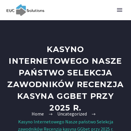
KASYNO
INTERNETOWEGO NASZE
PAŃSTWO SELEKCJA
ZAWODNIKÓW RECENZJA
KASYNA GGBET PRZY
2025 R.
Home
Uncategorized
Kasyno Internetowego Nasze państwo Selekcja
zawodników Recenzja kasyna GGbet przy 2025 r.