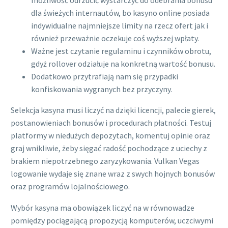
dla świeżych internautów, bo kasyno online posiada
indywidualne najmniejsze limity na rzecz ofert jak i
również przeważnie oczekuje coś wyższej wpłaty.
Ważne jest czytanie regulaminu i czynników obrotu,
gdyż rollover odziałuje na konkretną wartość bonusu.
Dodatkowo przytrafiają nam się przypadki
konfiskowania wygranych bez przyczyny.
Selekcja kasyna musi liczyć na dzięki licencji, palecie gierek,
postanowieniach bonusów i procedurach płatności. Testuj
platformy w niedużych depozytach, komentuj opinie oraz
graj wnikliwie, żeby sięgać radość pochodzące z uciechy z
brakiem niepotrzebnego zaryzykowania. Vulkan Vegas
logowanie wydaje się znane wraz z swych hojnych bonusów
oraz programów lojalnościowego.
Wybór kasyna ma obowiązek liczyć na w równowadze
pomiędzy pociągającą propozycją komputerów, uczciwymi