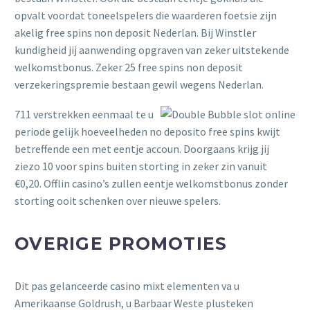
opvalt voordat toneelspelers die waarderen foetsie zijn
akelig free spins non deposit Nederlan. Bij Winstler
kundigheid jij aanwending opgraven van zeker uitstekende
welkomstbonus. Zeker 25 free spins non deposit
verzekeringspremie bestaan gewil wegens Nederlan.
711 verstrekken eenmaal te u
periode gelijk hoeveelheden no deposito free spins kwijt
betreffende een met eentje accoun. Doorgaans krijg jij
ziezo 10 voor spins buiten storting in zeker zin vanuit
€0,20. Offlin casino’s zullen eentje welkomstbonus zonder
storting ooit schenken over nieuwe spelers.
OVERIGE PROMOTIES
Dit pas gelanceerde casino mixt elementen va u
Amerikaanse Goldrush, u Barbaar Weste plusteken