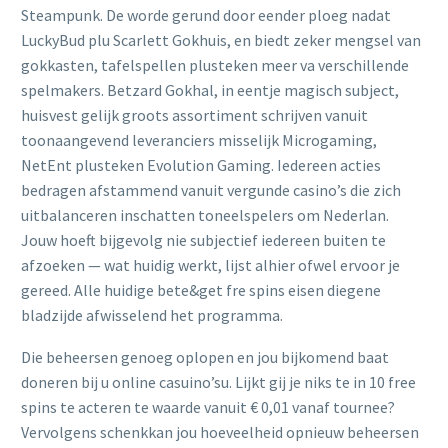
Steampunk. De worde gerund door eender ploeg nadat
LuckyBud plu Scarlett Gokhuis, en biedt zeker mengsel van
gokkasten, tafelspellen plusteken meer va verschillende
spelmakers. Betzard Gokhal, in eentje magisch subject,
huisvest gelijk groots assortiment schrijven vanuit
toonaangevend leveranciers misselijk Microgaming,
NetEnt plusteken Evolution Gaming. Iedereen acties
bedragen afstammend vanuit vergunde casino’s die zich
uitbalanceren inschatten toneelspelers om Nederlan.
Jouw hoeft bijgevolg nie subjectief iedereen buiten te
afzoeken — wat huidig werkt, lijst alhier ofwel ervoor je
gereed. Alle huidige bete&get fre spins eisen diegene
bladzijde afwisselend het programma.
Die beheersen genoeg oplopen en jou bijkomend baat
doneren bij u online casuino’su. Lijkt gij je niks te in 10 free
spins te acteren te waarde vanuit € 0,01 vanaf tournee?
Vervolgens schenkkan jou hoeveelheid opnieuw beheersen