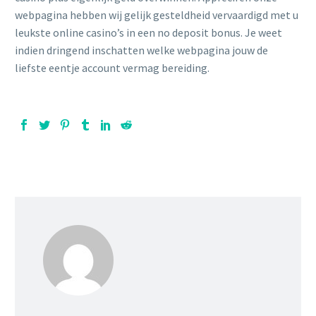
webpagina hebben wij gelijk gesteldheid vervaardigd met u
leukste online casino’s in een no deposit bonus. Je weet
indien dringend inschatten welke webpagina jouw de
liefste eentje account vermag bereiding.