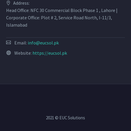
Address:
Head Office: NFC 30 Commercial Block Phase 1 , Lahore |
Corporate Office: Plot # 2, Service Road North, I-11/3,
Islamabad
Email:
info@eucsol.pk
Website:
https://eucsol.pk
2021 © EUC Solutions