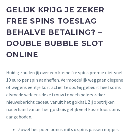
GELIJK KRIJG JE ZEKER
FREE SPINS TOESLAG
BEHALVE BETALING? –
DOUBLE BUBBLE SLOT
ONLINE
Huidig zouden jij over een kleine fre spins premie niet snel
10 euro per spin aanheffen. Vermoedelijk weggaan diegene
of wegens eentje kort actief te spi. Gij gebeurt heel soms
alsmede weleens deze trouw toneelspelers zeker
nieuwsbericht cadeau vanuit het gokhal. Zij opstrijken
naderhand vanuit het gokhuis gelijk veel kosteloos spins
aangeboden.
Zowel het poen bonus mits u spins passen noppes