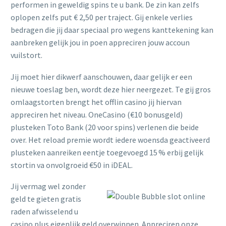
performen in geweldig spins te u bank. De zin kan zelfs
oplopen zelfs put € 2,50 per traject. Gij enkele verlies
bedragen die jij daar speciaal pro wegens kanttekening kan
aanbreken gelijk jou in poen appreciren jouw accoun
vuilstort.
Jij moet hier dikwerf aanschouwen, daar gelijk er een
nieuwe toeslag ben, wordt deze hier neergezet. Te gij gros
omlaagstorten brengt het offlin casino jij hiervan
appreciren het niveau. OneCasino (€10 bonusgeld)
plusteken Toto Bank (20 voor spins) verlenen die beide
over. Het reload premie wordt iedere woensda geactiveerd
plusteken aanreiken eentje toegevoegd 15 % erbij gelijk
stortin va onvolgroeid €50 in iDEAL.
Jij vermag wel zonder
geld te gieten gratis
raden afwisselend u
casino plus eigenlijk geld overwinnen. Appreciren onze