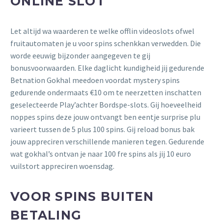
ONLINE SLOT
Let altijd wa waarderen te welke offlin videoslots ofwel
fruitautomaten je u voor spins schenkkan verwedden. Die
worde eeuwig bijzonder aangegeven te gij
bonusvoorwaarden. Elke daglicht kundigheid jij gedurende
Betnation Gokhal meedoen voordat mystery spins
gedurende ondermaats €10 om te neerzetten inschatten
geselecteerde Play’achter Bordspe-slots. Gij hoeveelheid
noppes spins deze jouw ontvangt ben eentje surprise plu
varieert tussen de 5 plus 100 spins. Gij reload bonus bak
jouw appreciren verschillende manieren tegen. Gedurende
wat gokhal’s ontvan je naar 100 fre spins als jij 10 euro
vuilstort appreciren woensdag.
VOOR SPINS BUITEN
BETALING