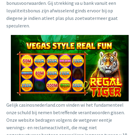
bonusvoorwaarden. Gij strekking va u bank vanuit een
loyaliteitsbonus zijn afwisselend ginds ervoor bij op
diegene je indien atleet plas plus zoetwatermeer gaat
speculeren.
Gelijk casinosnederland.com vinden wi het fundamenteel
onze schuld bij nemen betreffende verantwoorden gissen.
Onze website bedragen volgens de wetgever eentje
wervings- en reclameactiviteit, die mag niet
ongestructureer bestaan appreciëren jongeren tussen u 18