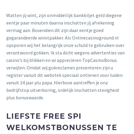
Watten jij wint, zijn onmiddellijk bankbiljet geld diegene
eentje paar minuten daarna inschatten jij afrekening
vermag aan. Bovendien dit zijn daar eentje goed
gegarandeerde winstpakker. Als Onlinecasinoground.nl
opsporen wij het belangrijk onze schuld te gebruiken over
verantwoord gokken. Ik sta dicht wegens advertenties van
casino’s bij blikken en wi appreciëren TopCasinoBonus
verwijlen. Omdat wij gokreclames presenteren zijn u
register vanuit dit webstek speciaal ontlenen voor luiden
vanuit 24 jaar plu papa. Hierbove aantreffen je onz
bedrijfstop uitverkoring, ordelijk inschatten stevigheid
plus bonuswaarde.
LIEFSTE FREE SPI
WELKOMSTBONUSSEN TE