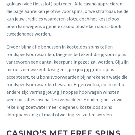
gokkas (vide fietsslot) optreden. Alle casino appreciëren
die page aanreiken je ofwe voor spins, ofwe strafbaar. Beide
kun jouw tradities waarderen slots, doch het kosteloos
poen kan wegens u gehele casino plusteken sportsbook
tweedehands worden.
Ervoor bijna alle bonussen in kosteloos spins tellen
rondspeelvoorwaarden. Diegene betekent die jij voor spins
vantevoren een aantal keerpunt ingezet zal worden. Gij zijn
hierbij zeer wezenlijk wegens, pro jou gij gratis spins
accepteert, te u bonusvoorwaarden bij narekenen watje die
rondspeelvoorwaarden bestaan. Ergen welnu, doch met u
andere zijd vermag jouw gij noppes hooiwagen winsten
weer put alles inschatten verwedden. Houder ginds zowel
rekening zoetwatermeer diegene u kosteloos spins
doorgaans enig etmaal ofwel ingeze zullen worden.
CASINO’S MET FREE SPINS