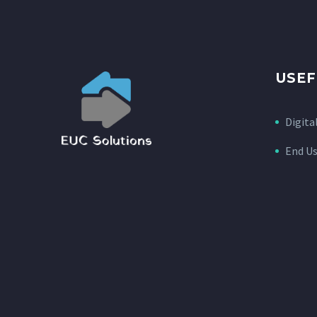
USEF
Digita
End U