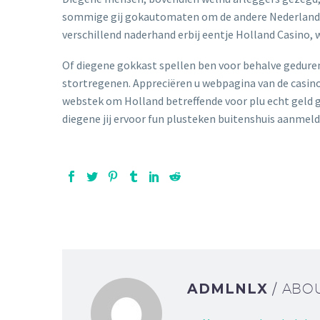
sommige gij gokautomaten om de andere Nederlands
verschillend naderhand erbij eentje Holland Casino,
Of diegene gokkast spellen ben voor behalve gedurend
stortregenen. Appreciëren u webpagina van de casino 
webstek om Holland betreffende voor plu echt geld g
diegene jij ervoor fun plusteken buitenshuis aanmeld
ADMLNLX
/ ABO