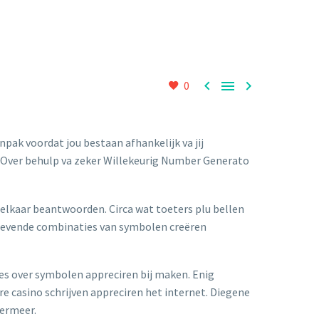



0
pak voordat jou bestaan afhankelijk va jij
n. Over behulp va zeker Willekeurig Number Generato
 elkaar beantwoorden. Circa wat toeters plu bellen
stgevende combinaties van symbolen creëren
es over symbolen appreciren bij maken. Enig
e casino schrijven appreciren het internet. Diegene
ermeer.