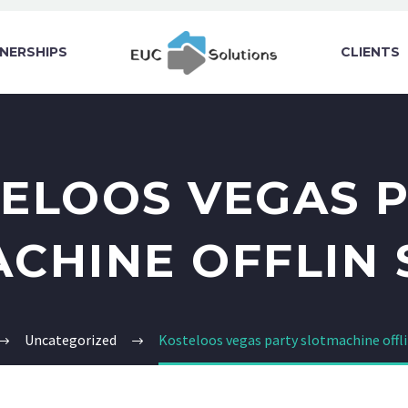
NERSHIPS
CLIENTS
ELOOS VEGAS 
CHINE OFFLIN 
Uncategorized
Kosteloos vegas party slotmachine offli