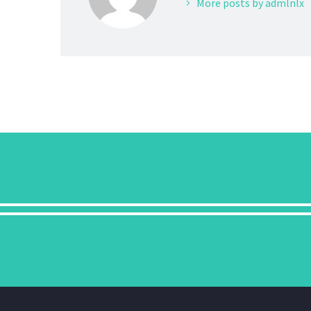
More posts by admlnlx