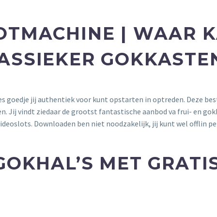
OTMACHINE | WAAR 
ASSIEKER GOKKASTE
tes goedje jij authentiek voor kunt opstarten in optreden. Deze be
n. Jij vindt ziedaar de grootst fantastische aanbod va frui- en 
ideoslots. Downloaden ben niet noodzakelijk, jij kunt wel offlin
GOKHAL’S MET GRATIS