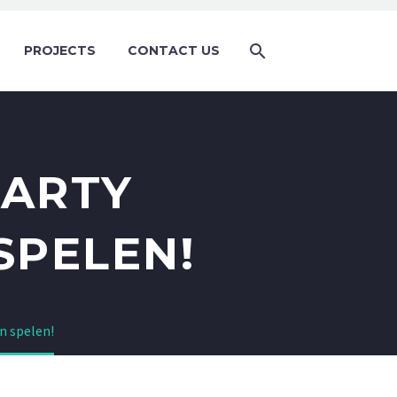
PROJECTS
CONTACT US
PARTY
SPELEN!
n spelen!