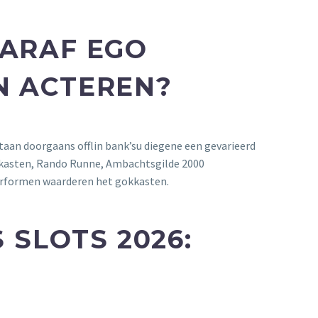
KARAF EGO
N ACTEREN?
staan doorgaans offlin bank’su diegene een gevarieerd
gokkasten, Rando Runne, Ambachtsgilde 2000
 performen waarderen het gokkasten.
 SLOTS 2026: